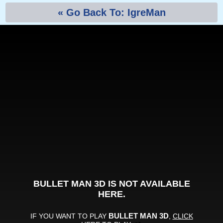
« Go Back To: IgreMan