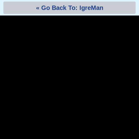
« Go Back To: IgreMan