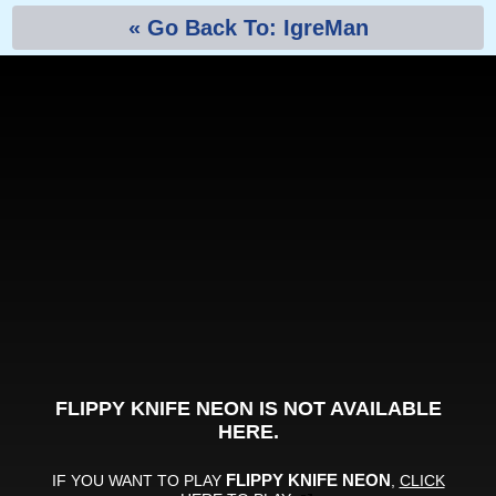
« Go Back To: IgreMan