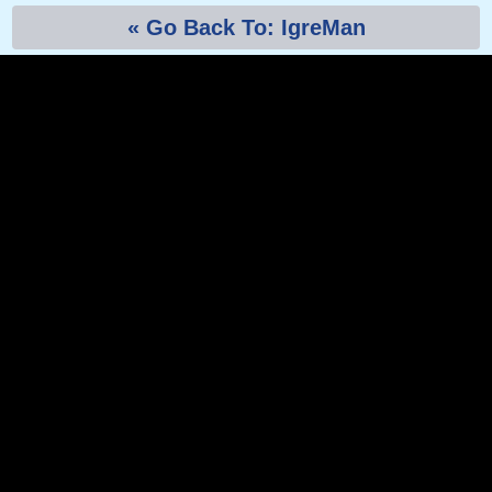
« Go Back To: IgreMan