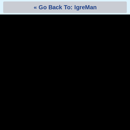
« Go Back To: IgreMan