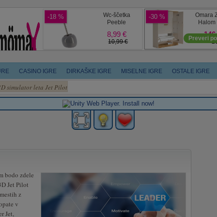
URE
CASINO IGRE
DIRKAŠKE IGRE
MISELNE IGRE
OSTALE IGRE
3D simulator leta Jet Pilot
am bodo zdele
3D Jet Pilot
 mestih z
opate v
r Jet,