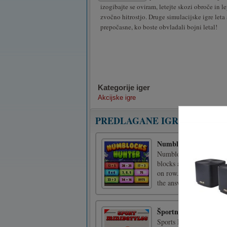
izogibajte se oviram, letejte skozi obroče in le
zvočno hitrostjo. Druge simulacijske igre leta
prepočasne, ko boste obvladali bojni letal!
Kategorije iger
Akcijske igre
PREDLAGANE IGRE
Numblocks Hunter
Numblocks Hunter is an
blocks away from the ba
on row. To eliminate a r
the answer of a math que
Športne mini bitke
Sports Mini Battles je o