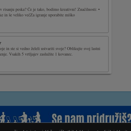
 v risanju peska? Če je tako, bodimo kreativni! Značilnosti: •
ke in še veliko večZa igranje uporabite miško
r
oje in ste si vedno želeli ustvariti svoje? Oblikujte svoj lastni
denje. Vsakih 5 vrtljajev zaslužite 1 kovanec.