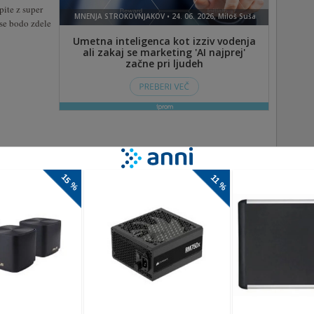
pite z super
 se bodo zdele
 Arcade-Action Math game. In this game you need to keep the
se by eliminating the rows of blocks. At a time you can remove
ow you need to tap one block in the frontline which is showing
s [...]
dlična zbirka športnih iger. Lahko igrate proti računalniškemu