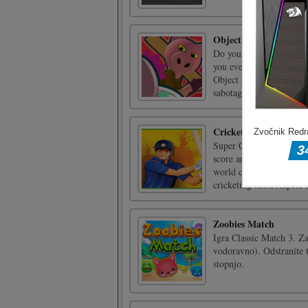
Object Hunt
Do you feel tremendous 
you ever dreamed of rel
Object Hunt, your dream
sabotage operations with 
Cricket Super
Super Cricket is a new 
score and hit back as man
world cup tournamentpla
cricketing shotcompete in
Zoobies Match
Igra Classic Match 3. Za
vodoravno). Odstranite 
stopnjo.