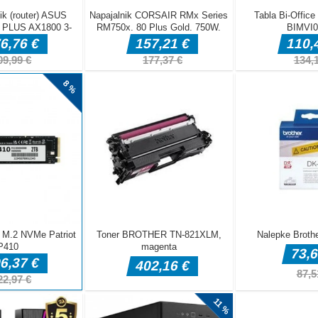
eligenco ali proti prijatelju z deljenimi kontrolami. Igrate
rtne igre. Med vsako igro morate poskušati premagati
športn [...]
čnite svojo policijsko kariero. Z naprednim skeniranjem
ozeče vozilo znotraj omejitve hitrosti. Če prekorači omejitev
sno ulovite. Izberite globo ali aretacijo glede na različne
kusi [...]
nih dirkah zadovoljite svojo željo po adrenalinu in uporabite
, da igrate najbolj vročo dirkalno igro.
amo 3D arkadno igro z avtomobili. Lahko upravljate avto s
se pridružite kaskaderski dirki. Z vrtenjem avtomobila morate
 in steze!Tapnite in pridržite - pospešite ali izvajajte podvige