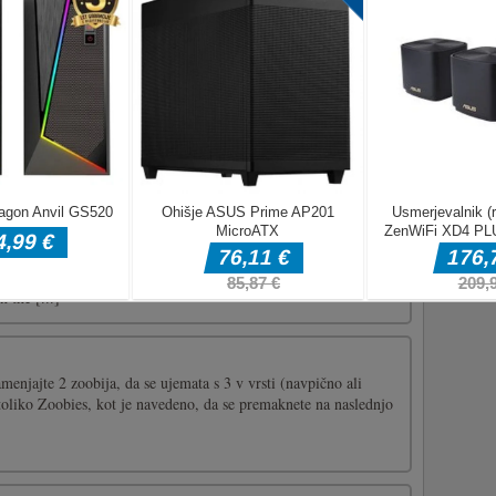
pressure in your work and life that has nowhere to vent? Have
easing stress and becoming the king of destruction? In the game
 will come true! You will have the opportunity to carry out
[...]
fascinating and funny cricket game for your mobiles Try to
y balls as possible in order to get to the next levelplay in the
y one on oneplay quick matchfeaturebeautiful graphicall
 the [...]
menjajte 2 zoobija, da se ujemata s 3 v vrsti (navpično ali
toliko Zoobies, kot je navedeno, da se premaknete na naslednjo