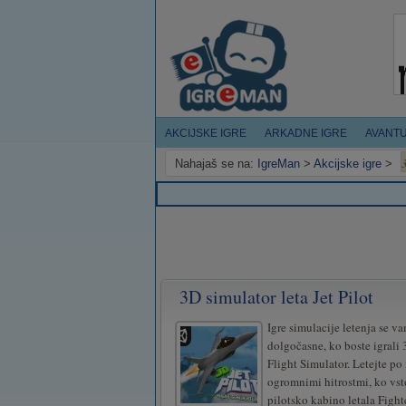
AKCIJSKE IGRE
ARKADNE IGRE
AVANT
Nahajaš se na:
IgreMan
>
Akcijske igre
>
3D simulator leta Jet Pilot
Igre simulacije letenja se v
dolgočasne, ko boste igrali 
Flight Simulator. Letejte po
ogromnimi hitrostmi, ko vst
pilotsko kabino letala Fighte