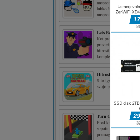
nasprotniku z umetno int
lahko štiri različne špo
nasprotnika v intenzivni 
Lets Be Cops 3D
Kot prometni policist za
preverite, ali je mimo v
hitrosti, voznika pravoča
komplekse. Pridite in pos
Hitrostni manijak
S to igro lahko v zahtev
svojo potrebo po hitrosti
Turn Over Master
Pred kratkim vam ponuj
sopotnikom Stickman in 
premagati različne terene