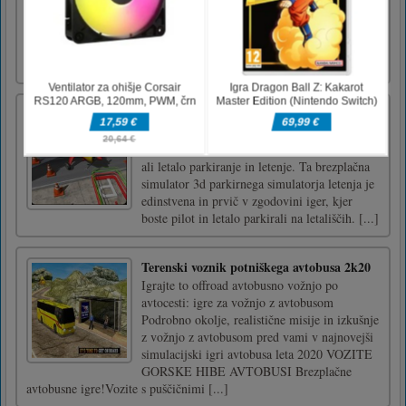
these letters to form a word and win points.
Enjoy!Swipe the screen or using the mouse to
move the candy elements. Click on the letters
to form a word.
Parkiranje letala 3d
Dobrodošli v sezoni hit pilot pilota parkiranje
kralj, kjer boste doživeli blimp, velik airbus
ali letalo parkiranje in letenje. Ta brezplačna
simulator 3d parkirnega simulatorja letenja je
edinstvena in prvič v zgodovini iger, kjer
boste pilot in letalo parkirali na letališčih. [...]
Terenski voznik potniškega avtobusa 2k20
Igrajte to offroad avtobusno vožnjo po
avtocesti: igre za vožnjo z avtobusom
Podrobno okolje, realistične misije in izkušnje
z vožnjo z avtobusom pred vami v najnovejši
simulacijski igri avtobusa leta 2020 VOZITE
GORSKE HIBE AVTOBUSI Brezplačne
avtobusne igre!Vozite s puščičnimi [...]