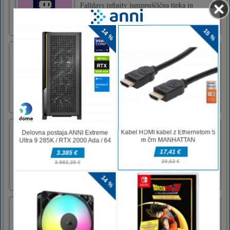
Falldays infinity jumppuščična tipka in
mobilni nadzor
Vohljati
Povežite črke in poiščite besede na mreži.
Beseda, ki jo morate najti, je označena zgoraj
desno.
PUBG Apna Faugi Spletna igra za več
igralcev
Apna Faug Mini Multiplayer spletne igredotik
in miška ASWD kontrole kliknite za streljanje
Candy Word
Match the different delicious candy elements
to discover the letters hiding behind. Use