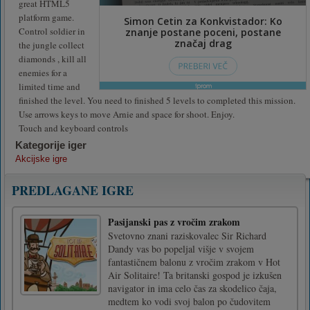
great HTML5
platform game.
Control soldier in
the jungle collect
diamonds , kill all
enemies for a
limited time and
finished the level. You need to finished 5 levels to completed this mission.
Use arrows keys to move Arnie and space for shoot. Enjoy.
Touch and keyboard controls
Kategorije iger
Akcijske igre
PREDLAGANE IGRE
Pasijanski pas z vročim zrakom
Svetovno znani raziskovalec Sir Richard
Dandy vas bo popeljal višje v svojem
fantastičnem balonu z vročim zrakom v Hot
Air Solitaire! Ta britanski gospod je izkušen
navigator in ima celo čas za skodelico čaja,
medtem ko vodi svoj balon po čudovitem