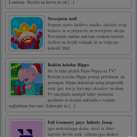
Londonu. Skočite na krovu in od [...]
Neverjeten šerif
Pripnite sijočo šerifovo značko, naložite svoje
šesterce in se pripravite na neverjetno akcijo.
Prevzemite nadzor nad tem visokim letečim
šerifom na divjih vožnjah, ki se vrtijo po
kolesih! Hej!
Božični koledar Hippo
Ste že kdaj gledali Pujso Peppa na TV?
Božični koledar Hippo ponuja priložnost, da
pomagate Hippu dokončati nekaj preprostih
mini iger, kot je barvanje okraskov na oknu.
Po takojšnjih namigih lahko primerne
predmete in dizajne uskladite s svojimi
najljubšimi barvami. Zabavajte se [...]
Fall Geometry guys: Infinity Jump
igra neskončnega skoka, skoči in zberi
najvišje število točk, odlična igra skokov