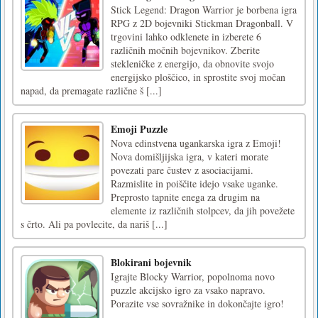
Stick Legend: Dragon Warrior je borbena igra
RPG z 2D bojevniki Stickman Dragonball. V
trgovini lahko odklenete in izberete 6
različnih močnih bojevnikov. Zberite
stekleničke z energijo, da obnovite svojo
energijsko ploščico, in sprostite svoj močan
napad, da premagate različne š [...]
Emoji Puzzle
Nova edinstvena ugankarska igra z Emoji!
Nova domišljijska igra, v kateri morate
povezati pare čustev z asociacijami.
Razmislite in poiščite idejo vsake uganke.
Preprosto tapnite enega za drugim na
elemente iz različnih stolpcev, da jih povežete
s črto. Ali pa povlecite, da nariš [...]
Blokirani bojevnik
Igrajte Blocky Warrior, popolnoma novo
puzzle akcijsko igro za vsako napravo.
Porazite vse sovražnike in dokončajte igro!