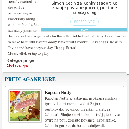
tremely excited as
she will be
participating in
Easter rally along
with her friends. She
has many plans for
the day and has to get ready for the rally. But before that Baby Taylor wishes
to make beautiful Easter Goody Basket with colorful Easter eggs. Be with
Taylor and have a joyous day. Happy Easter!
Mouse click or tap to play
Kategorije iger
Akcijske igre
PREDLAGANE IGRE
Kapetan Nutty
Kapetan Nutty je zabavna, neokusna strelska
igra, v kateri morate voditi željno,
pustolovsko veverico pri iskanju zlatega
želodca! Pihajte skozi nebo in streljajte na vse
ovire na poti, zbirajte kovance, napajalnike,
želod in gorivo, da boste nadaljevali.