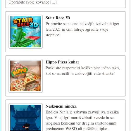
Uporabite svoje kovance [...]
Stair Race 3D
Pripravite se na eno največjih izzivalnih iger
leta 2021 in čim hitreje zgradite svoje
stopnice!
Hippo Pizza kuhar
Poskusite razporediti koščke pice točno tako,
kot so naročili in zadovoljiti vaše stranke!
Neskončni nindža
Endless Ninja je zabavna zasvojljiva tekaška
igra. V tej igri moraš zbirati zvezde in se
izogibati konicam ter drugim smrtonosnim
predmetom.WASD ali puščične tipke -