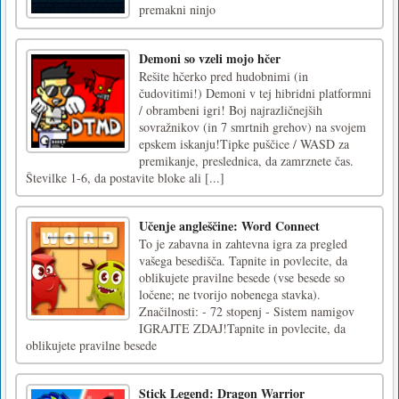
premakni ninjo
Demoni so vzeli mojo hčer
Rešite hčerko pred hudobnimi (in
čudovitimi!) Demoni v tej hibridni platformni
/ obrambeni igri! Boj najrazličnejših
sovražnikov (in 7 smrtnih grehov) na svojem
epskem iskanju!Tipke puščice / WASD za
premikanje, preslednica, da zamrznete čas.
Številke 1-6, da postavite bloke ali [...]
Učenje angleščine: Word Connect
To je zabavna in zahtevna igra za pregled
vašega besedišča. Tapnite in povlecite, da
oblikujete pravilne besede (vse besede so
ločene; ne tvorijo nobenega stavka).
Značilnosti: - 72 stopenj - Sistem namigov
IGRAJTE ZDAJ!Tapnite in povlecite, da
oblikujete pravilne besede
Stick Legend: Dragon Warrior