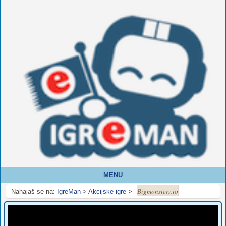
MENU
Bigmonsterz.io
Nahajaš se na:
IgreMan
>
Akcijske igre
>