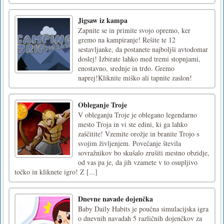
Jigsaw iz kampa
Zapnite se in primite svojo opremo, ker
gremo na kampiranje! Rešite te 12
sestavljanke, da postanete najboljši avtodomar
doslej! Izbirate lahko med tremi stopnjami,
enostavno, srednje in trdo. Gremo
naprej!Kliknite miško ali tapnite zaslon!
Obleganje Troje
V obleganju Troje je oblegano legendarno
mesto Troja in vi ste edini, ki ga lahko
zaščitite! Vzemite orožje in branite Trojo s
svojim življenjem. Povečanje števila
sovražnikov bo skušalo zrušiti mestno obzidje,
od vas pa je, da jih vzamete v to osupljivo
točko in kliknete igro! Z [...]
Dnevne navade dojenčka
Baby Daily Habits je poučna simulacijska igra
o dnevnih navadah 5 različnih dojenčkov za