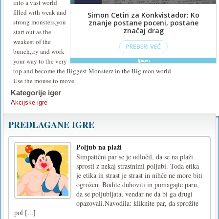
into a vast world
filled with weak and
strong monsters,you
start out as the
weakest of the
bunch,try and work
your way to the very
top and become the Biggest Monsterz in the Big mon world
Use the mouse to move
Kategorije iger
Akcijske igre
PREDLAGANE IGRE
Poljub na plaži
Simpatični par se je odločil, da se na plaži
sprosti z nekaj strastnimi poljubi. Toda etika
je etika in strast je strast in nihče ne more biti
ogrožen. Bodite duhoviti in pomagajte paru,
da se poljubljata, vendar ne da bi ga drugi
opazovali.Navodila: kliknite par, da sprožite
pol [...]