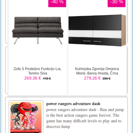
Adopt a pet and play some mini games W —
Move forward.S — Move backward.A —
Move left.D — Move right.Space — Jump.K
— Respawn.Left Mouse Button — Shoot.Left
Mouse + hold - Delete cubes (some)V —
Drop the weapon.E — Use item.Q — Holster
weapon.Esc or M — Menu/Quit. [...]
Avtomehanika za živali
Bodite usposobljeni avtomehanik, ki sestavlja,
barva, pere in popravlja avtomobile!
Spoznajte in vozite različne avtomobile,
igrajte vloge, uživajte v domiselnih
dejavnostih! Vroom, vroom! Vaš avto je
prišel! Začnimo!Miško ali tapnite za igranje.
power rangers adventure dash
power rangers adventure dash - Run and jump
is the best action rangers game forever. The
game has many difficult levels to play and to
discover.Jump