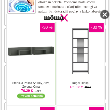
otroke in dekleta. Večinoma boste srečali
samo eno možnost s takojšnjimi namigi za
nadzor. Pri dekoraciji poglavja lahko izberete
različne kombinacije za vsakega otroka, ki ga
izberete. Vsi o [...]
Mahjong veriga
Priključite dve enaki ploščici Mahjong. Enake
ploščice povežite s potjo, ki nima več kot
dveh zavojev 90 stopinj.
Barbie's Dream House
Brebie iz ljubezni lepote se je pred kratkim
preselila, ona mora želeti okrasiti njegovo
novo sobo, pridi pomagat Brebieju hitro
oblikovati sobo v sanjah!miška
KOGAMA Adopt Me