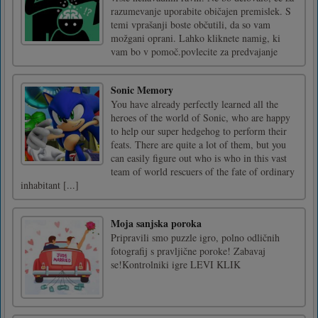
razumevanje uporabite običajen premislek. S
temi vprašanji boste občutili, da so vam
možgani oprani. Lahko kliknete namig, ki
vam bo v pomoč.povlecite za predvajanje
Sonic Memory
You have already perfectly learned all the
heroes of the world of Sonic, who are happy
to help our super hedgehog to perform their
feats. There are quite a lot of them, but you
can easily figure out who is who in this vast
team of world rescuers of the fate of ordinary
inhabitant [...]
Moja sanjska poroka
Pripravili smo puzzle igro, polno odličnih
fotografij s pravljične poroke! Zabavaj
se!Kontrolniki igre LEVI KLIK