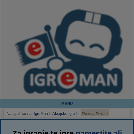
MENU
Bitka za Berlin 2
Nahajaš se na:
IgreMan
>
Akcijske igre
>
Za igranje te igre
namestite ali