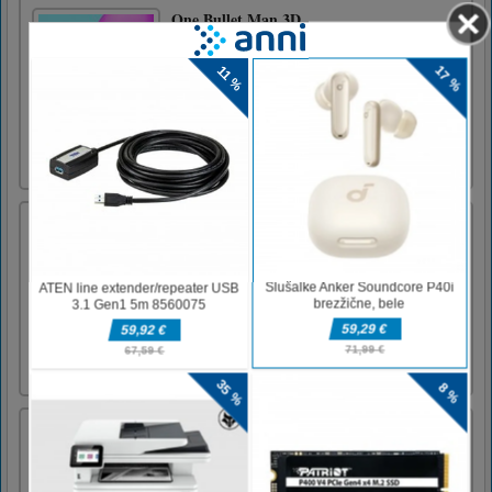
One Bullet Man 3D
Živjo, Bullet Man. Uporabite svojo pištolo, da
izpopolnite svojo smrtonosno natančnost in
streljajte na čim več negativcev. Zaradi
zahtevnih ovir je doseganje ciljev še posebej
težavno, zato namerite, preden pritisnete na
sprožilec pištole in ustrelite. Preden položite
prst na sp [...]
Kratko življenje
Short Life je izjemna platformna igra z
edinstvenim preobratom – nadzirati morate
našega junaka in ga poskušati voditi skozi
vrsto različnih stopenj. To se morda sliši
običajno, vendar ga morate tudi varno voditi,
ne da bi mu poškodovali ali mu odmaknili
katerega od okončin!Upora [...]
ABC skok
V tej igri smo za poučevanje abecede
uporabili žanr, podoben "Doodle Jump".