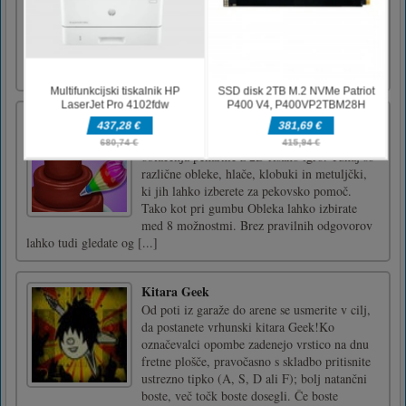
Uporabili smo metodo, s katero se bodo otroci
seznanili z oblikami, zvoki in vrstnim redom
abecedov, tako da jih bodo videli in poslušali
v svojem pravilnem vrstnem redu.Uporabite
miško za igro [...]
Sladka torta Bakery Girls
Sweet Bakery Girls Cake je ugankarska igra
oblačenja pekarnic z 2D risano igro. Tukaj so
različne obleke, hlače, klobuki in metuljčki,
ki jih lahko izberete za pekovsko pomoč.
Tako kot pri gumbu Obleka lahko izbirate
med 8 možnostmi. Brez pravilnih odgovorov
lahko tudi gledate og [...]
Kitara Geek
Od poti iz garaže do arene se usmerite v cilj,
da postanete vrhunski kitara Geek!Ko
označevalci opombe zadenejo vrstico na dnu
fretne plošče, pravočasno s skladbo pritisnite
ustrezno tipko (A, S, D ali F); bolj natančni
boste, več točk boste dosegli. Če boste