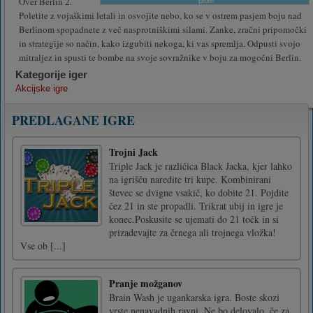
Over Berlin 2.
Poletite z vojaškimi letali in osvojite nebo, ko se v ostrem pasjem boju nad
Berlinom spopadnete z več nasprotniškimi silami. Zanke, zračni pripomočki
in strategije so način, kako izgubiti nekoga, ki vas spremlja. Odpusti svojo
mitraljez in spusti te bombe na svoje sovražnike v boju za mogočni Berlin.
Kategorije iger
Akcijske igre
PREDLAGANE IGRE
Trojni Jack
Triple Jack je različica Black Jacka, kjer lahko
na igrišču naredite tri kupe. Kombinirani
števec se dvigne vsakič, ko dobite 21. Pojdite
čez 21 in ste propadli. Trikrat ubij in igre je
konec.Poskusite se ujemati do 21 točk in si
prizadevajte za črnega ali trojnega vložka!
Vse ob [...]
Pranje možganov
Brain Wash je ugankarska igra. Boste skozi
vrste nenavadnih ravni. Ne bo delovalo, če za