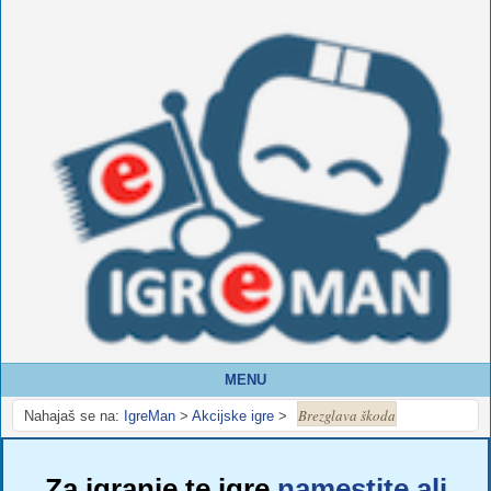
MENU
Brezglava škoda
Nahajaš se na:
IgreMan
>
Akcijske igre
>
Za igranje te igre
namestite ali