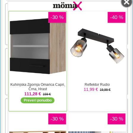
Črno-beli Mahjong
Pasijans Mahjong z zasukom. Združite črno
ploščico in belo ploščico z istim simbolom.
Lahko kombinirate samo brezplačne ploščice.
Rezina z gumijastim trakom
Končno zadovoljstvo, ki izhaja iz rezanja in
rezanja gumijastega traku, je drugačno od
česar koli drugega. Prerežite gumico, ki je
nalepljena na številne predmete, in izkusite
ASMR, ki sprosti vaš um.Uporabite miško za
igranje
Sanjska poročna obleka gor
Vaša poročna kolekcija iz sanj je tukaj.
Izberite poročne obleke in dodatke zanjo na
eleganten način in naj bo videti čudovito
!!!Za interakcijo uporabite miško.