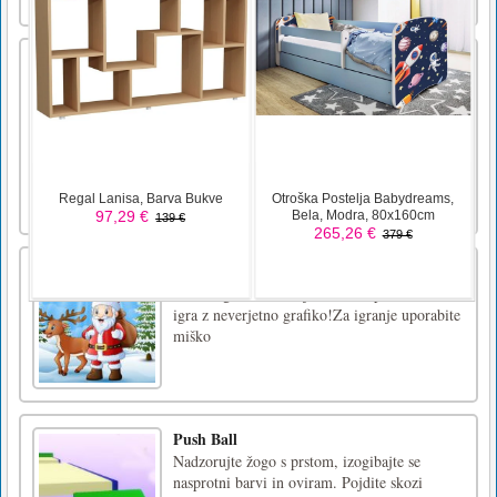
Visoke pete 2
Ali je pravilno reči, da ste pripravljeni na
najboljšo igro z visokimi petami SVOJO?
Pazite na pregrade! Višje kot so vaše pete,
lažje boste pobegnili pred pregradami. Na
vsaki stopnji vas čakajo različna odvračilna
sredstva! Obstajajo tirnice, kjer morate
razširiti noge in drset [...]
Božična sestavljanka
Xmas Jigsaw Puzzle je zabavna priložnostna
igra z neverjetno grafiko!Za igranje uporabite
miško
Push Ball
Nadzorujte žogo s prstom, izogibajte se
nasprotni barvi in oviram. Pojdite skozi