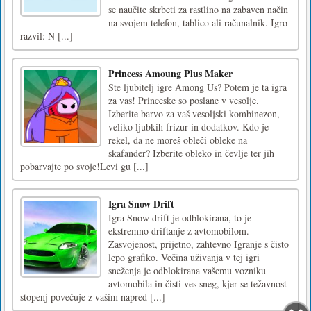
se naučite skrbeti za rastlino na zabaven način
na svojem telefon, tablico ali računalnik. Igro
razvil: N [...]
Princess Amoung Plus Maker
Ste ljubitelj igre Among Us? Potem je ta igra
za vas! Princeske so poslane v vesolje.
Izberite barvo za vaš vesoljski kombinezon,
veliko ljubkih frizur in dodatkov. Kdo je
rekel, da ne moreš obleči obleke na
skafander? Izberite obleko in čevlje ter jih
pobarvajte po svoje!Levi gu [...]
Igra Snow Drift
Igra Snow drift je odblokirana, to je
ekstremno driftanje z avtomobilom.
Zasvojenost, prijetno, zahtevno Igranje s čisto
lepo grafiko. Večina uživanja v tej igri
sneženja je odblokirana vašemu vozniku
avtomobila in čisti ves sneg, kjer se težavnost
stopenj povečuje z vašim napred [...]