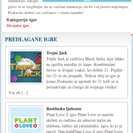
zamahnete. sekajte
glave in se izogibajte, da se vaščani umaknejo, da bo vaš pustoš napolnjen.
Poskusite dobiti več vaščanov v enem zamahu!
Kategorije iger
Akcijske igre
PREDLAGANE IGRE
Trojni Jack
Triple Jack je različica Black Jacka, kjer lahko
na igrišču naredite tri kupe. Kombinirani
števec se dvigne vsakič, ko dobite 21. Pojdite
čez 21 in ste propadli. Trikrat ubij in igre je
konec.Poskusite se ujemati do 21 točk in si
prizadevajte za črnega ali trojnega vložka!
Vse ob [...]
Rastlinska ljubezen
Plant Love Z igro Plant Love se naučite
skrbeti za rastlino na zabaven način na
telefonu, tablici ali računalniku. Igro, ki jo je
razvil: Nau.kidsPlant Love Z igro Plant Love