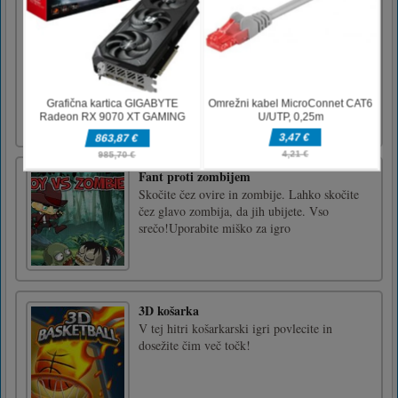
Puppy Blast
Puppy Blast je sladka ugankarska
pustolovščina, v kateri se lahko dotaknete
katerega koli nabora kock ujemajočih se barv
ter jih vse poskočite in razstrelite. Več kock
ko vam uspe razstreliti hkrati, več nagrad in
točk boste zbrali. Torej, ne glede na to, ali
iščete možgansko uga [...]
Fant proti zombijem
Skočite čez ovire in zombije. Lahko skočite
čez glavo zombija, da jih ubijete. Vso
srečo!Uporabite miško za igro
3D košarka
V tej hitri košarkarski igri povlecite in
dosežite čim več točk!