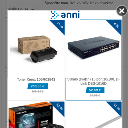
Sporočite nam, koliko točk lahko dosežete
glede svojeg [...]
Merge Gun Elite Shooting
Merge Gun Elite Shooting je arkadna 3D igra
s streljanjem. Ni vam treba ciljati na tarčo,
lahko združite nove močne puške in uničite
vse tarče, da dokončate raven. Diamanti, ki
jih zaslužite, lahko nadgradijo veščine. Bodite
mirni in streljajte prvi, izogibajte se oviram in
dokon [...]
Mineblock Adventure
Mineblock Adventure je zabavna tekaška in
skakalna igra, primerna za vse starosti. Teci in
skači s Stevom, legendo spletne igre. Zbirajte
denar in se izogibajte sovražnikom na poti do
ciljne črte. Naš ljubki Steve se vrača v
akcijski igri skakanja in teka! Zabavajte se, ko
podoži [...]