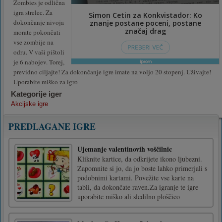
Zombies je odlična
igra strelec. Za
dokončanje nivoja
morate pokončati
vse zombije na
odru. V vaši pištoli
je 6 nabojev. Torej,
previdno ciljajte! Za dokončanje igre imate na voljo 20 stopenj. Uživajte!
Uporabite miško za igro
Kategorije iger
Akcijske igre
PREDLAGANE IGRE
Ujemanje valentinovih voščilnic
Kliknite kartice, da odkrijete ikono ljubezni.
Zapomnite si jo, da jo boste lahko primerjali s
podobnimi kartami. Povežite vse karte na
tabli, da dokončate raven.Za igranje te igre
uporabite miško ali sledilno ploščico