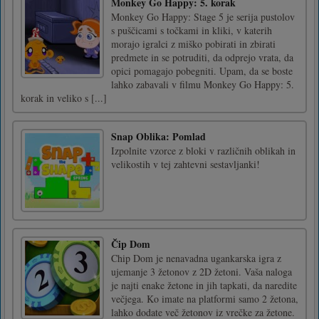
Monkey Go Happy: 5. korak
Monkey Go Happy: Stage 5 je serija pustolov
s puščicami s točkami in kliki, v katerih
morajo igralci z miško pobirati in zbirati
predmete in se potruditi, da odprejo vrata, da
opici pomagajo pobegniti. Upam, da se boste
lahko zabavali v filmu Monkey Go Happy: 5.
korak in veliko s [...]
Snap Oblika: Pomlad
Izpolnite vzorce z bloki v različnih oblikah in
velikostih v tej zahtevni sestavljanki!
Čip Dom
Chip Dom je nenavadna ugankarska igra z
ujemanje 3 žetonov z 2D žetoni. Vaša naloga
je najti enake žetone in jih tapkati, da naredite
večjega. Ko imate na platformi samo 2 žetona,
lahko dodate več žetonov iz vrečke za žetone.