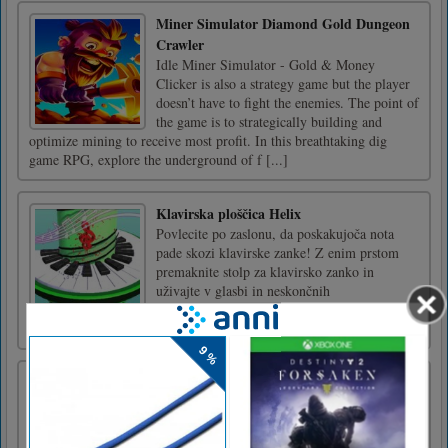
Miner Simulator Diamond Gold Dungeon
Crawler
Idle Miner Simulator - Gold & Money
Clicker is also a strategy game but the player
doesn’t have to fight the enemies. The point of
the game is to strategically building and
optimize mining to receive most profit. In this breathtaking dig
game RPG, explore the underground of f [...]
Klavirska ploščica Helix
Povlecite po zaslonu, da poskakujoča nota
pade skozi klavirske zanke! Z enim prstom
premaknite stolp za klavirsko zanko in
uživajte v glasbi in neskončnih
izzivih!Povlecite po zaslonu, da poskakujoča
nota pade skozi zanke klavirja
Peka Kuhanje Zabava
Baking Cooking Fun je spletna igra. Naredite
okusne sladice iz samoroga. Na tone pravih
kuharskih orodij, ki jih lahko izkusite. Na