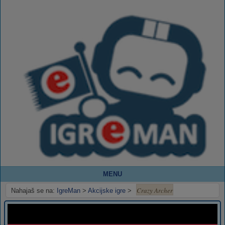
MENU
Crazy Archer
Nahajaš se na:
IgreMan
>
Akcijske igre
>