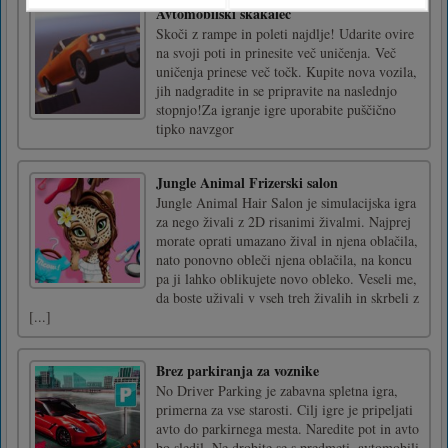
Avtomobilski skakalec
Skoči z rampe in poleti najdlje! Udarite ovire
na svoji poti in prinesite več uničenja. Več
uničenja prinese več točk. Kupite nova vozila,
jih nadgradite in se pripravite na naslednjo
stopnjo!Za igranje igre uporabite puščično
tipko navzgor
Jungle Animal Frizerski salon
Jungle Animal Hair Salon je simulacijska igra
za nego živali z 2D risanimi živalmi. Najprej
morate oprati umazano žival in njena oblačila,
nato ponovno obleči njena oblačila, na koncu
pa ji lahko oblikujete novo obleko. Veseli me,
da boste uživali v vseh treh živalih in skrbeli z
[...]
Brez parkiranja za voznike
No Driver Parking je zabavna spletna igra,
primerna za vse starosti. Cilj igre je pripeljati
avto do parkirnega mesta. Naredite pot in avto
bo sledil. Ne drobite se s predmeti, avtomobili