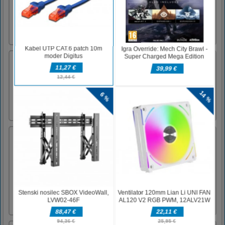
tone sestavin in okraskov, ki jih lahko
preizkusite. Delite to zabavno igro s
prijatelji!Namizje Kliknite z miško in
povlecite za predvajanjeMobileT [...]
Dino fosil
Dino Fossil - igra za otroke Z igro Dino
Fossil na zabaven način odkrijte razlike v
fosilih med različnimi dinozavri. Igro razvil:
Nau.kidsKliknite na dinozavra, ki ustreza
vašemu fosilu.
Detektiv Conrad
Detektiv Conrad je na primeru! V tem lepo
temnem arkadnem platformo, ki bo vodil
drsnik, boste vodili detektiva Conrada skozi
vrsto temnih sestavljank v prekletem gradu.
Izogibajte se nevarnosti, zgrabite ključe, rešite
uganke in se umaknite živi! Zahvaljujoč vaši
briljantni duho [...]