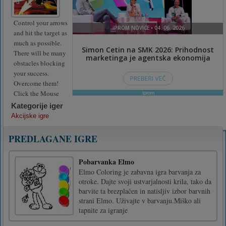
Control your arrows
and hit the target as
much as possible.
There will be many
obstacles blocking
your success.
Overcome them!
Click the Mouse
Kategorije iger
Akcijske igre
PREDLAGANE IGRE
Pobarvanka Elmo
Elmo Coloring je zabavna igra barvanja za
otroke. Dajte svoji ustvarjalnosti krila, tako da
barvite ta brezplačen in natisljiv izbor barvnih
strani Elmo. Uživajte v barvanju.Miško ali
tapnite za igranje