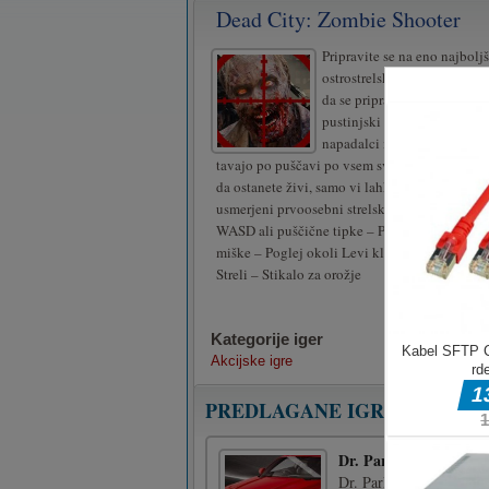
Dead City: Zombie Shooter
Pripravite se na eno najboljš
ostrostrelskega streljanja s f
da se pripravite in vstopite 
pustinjski svet Last Hope. Z
napadalci in hudi smrtonosn
tavajo po puščavi po vsem svetu. Rešite preživ
da ostanete živi, samo vi lahko rešite svet v t
usmerjeni prvoosebni strelski igri.
WASD ali puščične tipke – Premikanje igralc
miške – Poglej okoli Levi klik miške – Pomik
Streli – Stikalo za orožje
Kategorije iger
Akcijske igre
PREDLAGANE IGRE
Dr. Parking 4
Dr. Parking 4 is back in