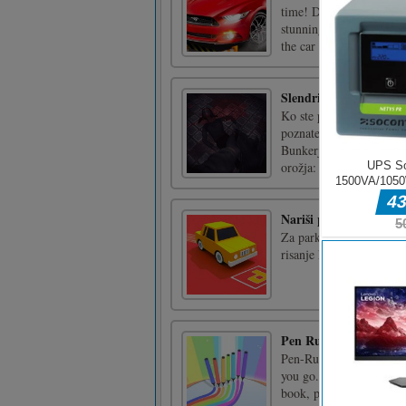
time! Dr. Parking 4 sta
stunning graphics, chall
the car
Slendrina mora umreti
Ko ste preiskali hišo in
poznate in zdaj ne morete
Bunkerju. Če želite zapu
orožja: - no [...]
Nariši park
Za parkiranje vsakega av
risanje kliknite ali tapni
Pen Run Online
Pen-Run-Online is an in
you go. Slide to run the 
book, pen container, and