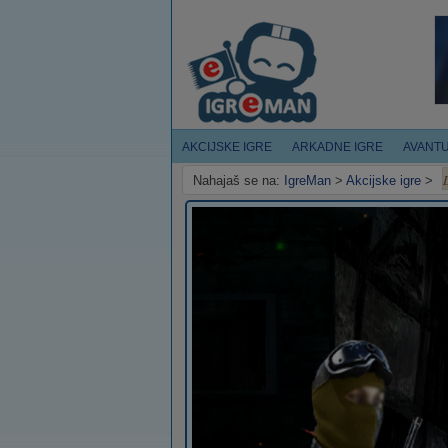
AKCIJSKE IGRE
ARKADNE IGRE
AVANT
Nahajaš se na:
IgreMan
>
Akcijske igre
>