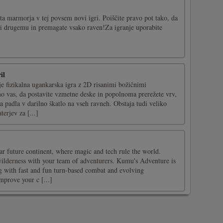
nta marmorja v tej povsem novi igri. Poiščite pravo pot tako, da
oti drugemu in premagate vsako raven!Za igranje uporabite
il
je fizikalna ugankarska igra z 2D risanimi božičnimi
 vas, da postavite vzmetne deske in popolnoma prerežete vrv,
a padla v darilno škatlo na vseh ravneh. Obstaja tudi veliko
terjev za [...]
far future continent, where magic and tech rule the world.
ilderness with your team of adventurers. Kumu's Adventure is
pg with fast and fun turn-based combat and evolving
mprove your c [...]