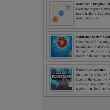
Marmorne kroglice 3D
Postanite mojster labiri
trkate frnikole drug pr
miško ali puščice
Pakiranje božičnih dar
Christmas Gift Packing 
umetninami. Potrebujemo
da zagotovite, da bo žog
različnih fizikalnih opera
Kumu’s Adventure
Start your journey in a 
Explore the dangerous w
a strategic rogue-like r
exploration. Build and i