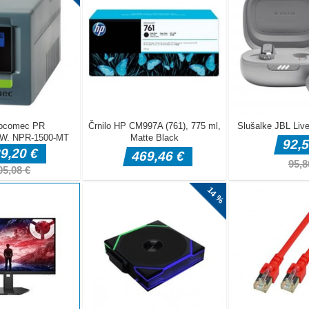
rts a new era of parking simulation gameplay with super
enging multi-stage levelsPlease use keyboard arrows to control
: Celar
 našli vseh 8 slik, vas Slenderman nokautira. Skrivnost Slendrine
 zapustiti hiše. Vržejo te v svojo klet. Ta kraj je bolj podoben
stiti to mesto živega, morate najti 8 knjig! Vso srečo! * Štiri
tomobila narišite črte do ustreznega parkirnega prostora.Za
te
teresting arcade game. Have you seen the pen running? Here
pen on the table. Collect other pens. Pay attention to avoid the
 another. When you arrive at the end, the extra pens you collect