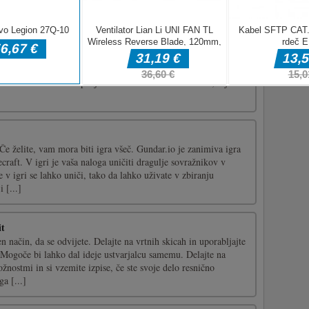
a predvečerje
černi trik ali zdravljenje, ko spozna novo prijateljico po imenu
ic je pustolovščina, ki opaža razliko in je spremljevalna igra
rvno ilustriranih stopenj bo navdušilo otroke in starše, saj vi in
e želite, vam mora biti igra všeč. Gundar.io je zanimiva igra
ecraft. V igri je vaša naloga uničiti dragulje sovražnikov v
 v igri se lahko uniči, tako da lahko uživate v zbiranju
i [...]
it
n način, da se odvijete. Delajte na vrtnih skicah in uporabljajte
Mogoče bi lahko dal ideje ustvarjalcu samemu. Delajte na
ožnostmi in si vzemite izpise, če ste svoje delo resnično
ga [...]