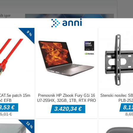
ih iger
ps zdaj! Čas je,
v apokalipsni
ombiji,
i sovražniki
ele in ubijte,
ej zgodbi
a Premikanje
anje z miško
 the sequel to the biggest mobile parking simulation game of all