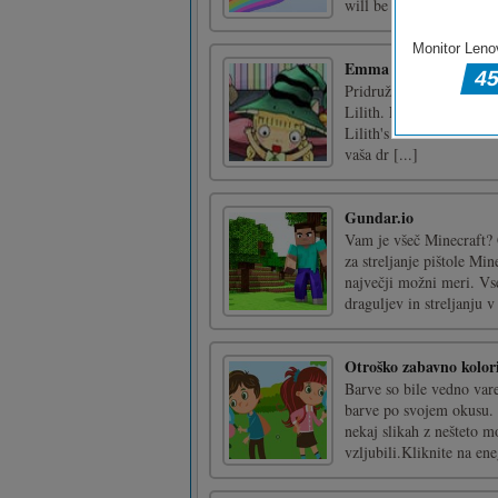
will be take in the [...]
Emma – prijateljica n
Pridružite se Emmi na ve
Lilith. Emina noč čarovn
Lilith's Halloween. 12 ba
vaša dr [...]
Gundar.io
Vam je všeč Minecraft? Č
za streljanje pištole Min
največji možni meri. Vse
draguljev in streljanju v 
Otroško zabavno kolor
Barve so bile vedno vare
barve po svojem okusu. 
nekaj slikah z nešteto m
vzljubili.Kliknite na ene