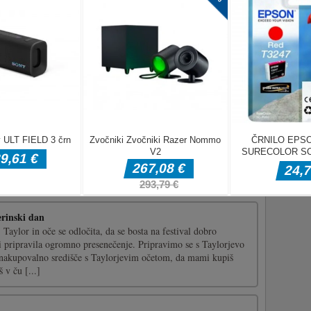
ank.
umbe na
rijete čarobno ikono. Zapomnite si, da se boste lahko ujemali s
emajte vse karte na plošči, da dokončate raven.Za igranje te
sledilno ploščico.
erinski dan
 Taylor in oče se odločita, da se bosta na festival dobro
i pripravila ogromno presenečenje. Pripravimo se s Taylorjevo
 nakupovalno središče s Taylorjevim očetom, da mami kupiš
š v ču [...]