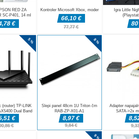
je Alcatraz,
raja in imeti
a opraviti
dli roboti!
 V tako
 nedolžen
rinjico, da
bi. Vaš
hko se
a reševanje