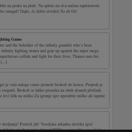
bile na pesku na plaži. Na spletu sta dva načina zapletenosti:
bo zmagal? Dajte, če želite izvedeti Xs ali Os!
ghting Game
r and the beholder of the infinity gauntlet who’s been
e infinity fighting stones and gear up against the super mega
superheroes collide and fight for their lives, Thanos uses his
[...]
igri je vaša naloga varno prenesti brokoli do konca. Preprek je
 izogniti. Brokoli se lahko premika na obeh straneh ploščadi.
te levi klik na miško.Za igranje igre uporabite miško ali tapnite
 streljanja! Postreli jih! Vesoljska arkadna strelska igra!
alaksijo, ti jih moraš odpraviti!Miška se premika s vesoljsko