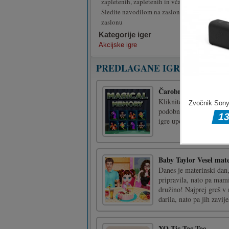
zapletenih, zapletenih in včasih grozljivih ug
Sledite navodilom na zaslonu in uporabite g
zaslonu
Kategorije iger
Akcijske igre
PREDLAGANE IGRE
Čarobni spomin
Kliknite kartice, da odk
podobnimi karticami. Uj
igre uporabite miško ali 
Baby Taylor Vesel mat
Danes je materinski dan,
pripravila, nato pa mam
družino! Najprej greš v
darila, nato pa jih zavije
XO Tic Tac Toe