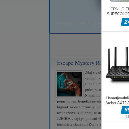
Escape Mystery Room
Zdaj ste obtičali v hiši, kot 
vendar morate pobegniti iz k
zunanjo misijo, ki jo je treb
prikrito, sicer vas bodo zase
Nimaš mobi, tudi nimaš nič!
pomembnem trenutku ne smeš biti neumen ali
bigfoot. morate razmišljati, da poiščete črno sk
rešite izzive, s katerimi se srečujete v vsaki so
JUEGOS v tej igri pomeni vlogo detektiva, la
imenujete Ganes ali Ros. Ste dovolj pametni z