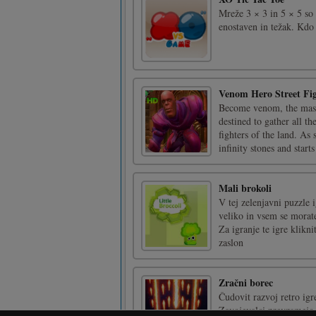
Mreže 3 × 3 in 5 × 5 so 
enostaven in težak. Kdo 
Venom Hero Street Fi
Become venom, the maste
destined to gather all th
fighters of the land. As 
infinity stones and starts 
Mali brokoli
V tej zelenjavni puzzle 
veliko in vsem se morate
Za igranje te igre klikni
zaslon
Zračni borec
Čudovit razvoj retro igre
Zavojevalci prevzamejo g