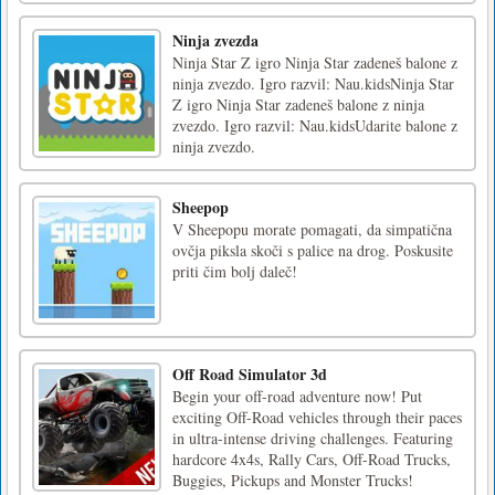
Ninja zvezda
Ninja Star Z igro Ninja Star zadeneš balone z
ninja zvezdo. Igro razvil: Nau.kidsNinja Star
Z igro Ninja Star zadeneš balone z ninja
zvezdo. Igro razvil: Nau.kidsUdarite balone z
ninja zvezdo.
Sheepop
V Sheepopu morate pomagati, da simpatična
ovčja piksla skoči s palice na drog. Poskusite
priti čim bolj daleč!
Off Road Simulator 3d
Begin your off-road adventure now! Put
exciting Off-Road vehicles through their paces
in ultra-intense driving challenges. Featuring
hardcore 4x4s, Rally Cars, Off-Road Trucks,
Buggies, Pickups and Monster Trucks!