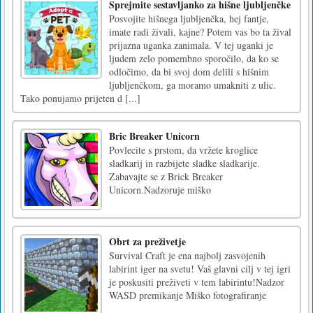
Sprejmite sestavljanko za hišne ljubljenčke
Posvojite hišnega ljubljenčka, hej fantje,
imate radi živali, kajne? Potem vas bo ta žival
prijazna uganka zanimala. V tej uganki je
ljudem zelo pomembno sporočilo, da ko se
odločimo, da bi svoj dom delili s hišnim
ljubljenčkom, ga moramo umakniti z ulic.
Tako ponujamo prijeten d [...]
Bric Breaker Unicorn
Povlecite s prstom, da vržete kroglice
sladkarij in razbijete sladke sladkarije.
Zabavajte se z Brick Breaker
Unicorn.Nadzoruje miško
Obrt za preživetje
Survival Craft je ena najbolj zasvojenih
labirint iger na svetu! Vaš glavni cilj v tej igri
je poskusiti preživeti v tem labirintu!Nadzor
WASD premikanje Miško fotografiranje