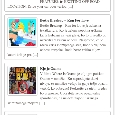
FEATURES: ▶ EXCITING OFF-ROAD
LOCATION: Drive your car over variou [...]
Bestie Breakup – Run For Love
Bestie Breakup - Run for Love je zabavna
tekaška igra. Ko je zelena popolna srčkana
karta ljubezni na vaši glavi, bo to privedlo do
napredka v vašem odnosu. Nasprotno, če je
rdeča karta zlomljenega srca, bodo v vajinem
odnosu razpoke. Imeli boste veliko ciljev,
kateri koli je pra [...]
Kje je Osama
V filmu Where Is Osama je cilj igre poiskati
Osamo v množici. Ko napredujete skozi
nivoje, se množice večajo in ga je težje opaziti
vsakič, ko pobegne! Poskusite ga ujeti, preden
bo prepozno. Uporabite svoje opazovalne
sposobnosti, da najdete najbolj iskanega
kriminalnega mojstra [...]