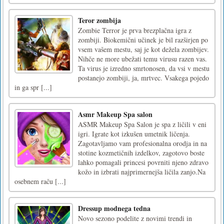
Teror zombija
Zombie Terror je prva brezplačna igra z
zombiji. Biokemični učinek je bil razširjen po
vsem vašem mestu, saj je kot dežela zombijev.
Nihče ne more ubežati temu virusu razen vas.
Ta virus je izredno smrtonosen, da vsi v mestu
postanejo zombiji, ja, mrtvec. Vsakega pojedo
in ga spr [...]
Asmr Makeup Spa salon
ASMR Makeup Spa Salon je spa z ličili v eni
igri. Igrate kot izkušen umetnik ličenja.
Zagotavljamo vam profesionalna orodja in na
stotine kozmetičnih izdelkov, zagotovo boste
lahko pomagali princesi povrniti njeno zdravo
kožo in izbrati najprimernejša ličila zanjo.Na
osebnem raču [...]
Dressup modnega tedna
Novo sezono podelite z novimi trendi in