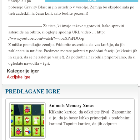
uničijo ali pa
poberejo Gravity Blast in jih ustrelijo v vesolje. Zemlja bo eksplodirala po
treh zadetkih iz česar koli, zato bodite pozorni!
————————————- ————————————————–
————————- Za tiste, ki imajo težave ugotoviti, kako spraviti
asteroide na orbito, si oglejte spodnji URL video … http:
//www.youtube.com/watch?v=ioaXPnPDObg
Z miško premikajte zemljo. Pridobite asteroide, da vas krožijo, da jih
zaklenete in uničite. Predmete morate pobrati v podobni fasciji (zakleniti jih
in zajeti, da se ne zaletijo vanje!). Za podrobna navodila priporočamo, da si
ogledate navodila v igri.
Kategorije iger
Akcijske igre
PREDLAGANE IGRE
Animals Memory Xmas
Kliknite kartice, da odkrijete žival. Zapomnite
si jo, da jo boste lahko primerjali s podobnimi
kartami.Tapnite kartice, da jih odprete