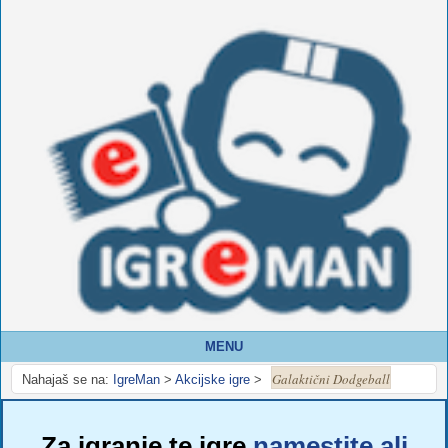
MENU
Galaktični Dodgeball
Nahajaš se na:
IgreMan
>
Akcijske igre
>
Za igranje te igre
namestite ali