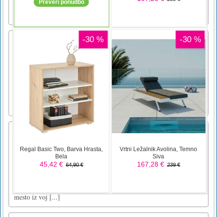
poberete 2 Pazite se bombe 3 Če bonbon pade
z zaslona, b [...]
Igra z avtomobilom za deskanje na vodi
Ali ste že kdaj iskali resnične spremembe v
svetu avtomobilskih dirkalnih iger, če je vaš
odgovor pritrdilen, potem vam ta nova
simulacija avtomobilskih kaskaderskih
kaskaderskih kaskaderskih akcij na vodi
ponuja posodobljene pridihe iger vožnje z
avtomobilom 2019. Pridružite se [...]
Crowd City 3D
Crowd Rush City: 2021 War Crowd City Igra
Brezplačna igra Z novimi liki je čas, da se
zabavate s temi novimi liki. Crowd Rush City
je brezplačna igra brez povezave, kjer morate
povečati svojo množico na mestnih ulicah. Ali
ste pripravljeni povečati množico v množično
mesto iz voj [...]