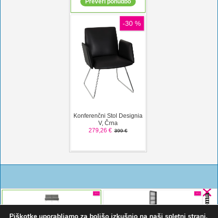
Piškotke uporabljamo za boljšo izkušnjo na naši spletni strani.