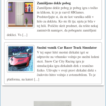
Zamišljeno dekle pobeg
Zamišljeno dekle pobeg je pobeg igra s točko
in klikom, ki jo je razvil 8BGames.
Predstavljajte si, da ste kot varuška odšli v
hišo za dekleta. Ko ste šli tja; ujeta je bila v
tej hiši. Poiščite skrit predmet, da rešite nekaj
zanimivih namigov, da pobegnete zamišljeni
deklici. Vs [...]
Snežni voznik Car Racer Track Simulator
V tej super hitri mestni dirkalni igri se
odpravite na vrhunsko vožnjo po snežni ledeni
stezi. Snow Car City Racing igra je
simulacijska igra dirkalnih dirk z resnično
fiziko. Uživajte v svoji pravi dirkalni dirki s
čudovito hitro vožnjo z avtomobilom. To je
platforma, na kateri [...]