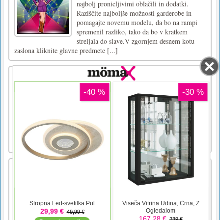
najbolj pronicljivimi oblačili in dodatki.
Raziščite najboljše možnosti garderobe in
pomagajte novemu modelu, da bo na rampi
spremenil razliko, tako da bo v kratkem
streljala do slave.V zgornjem desnem kotu
zaslona kliknite glavne predmete [...]
Zmogljiv pomnilnik avtomobilov
Powerful Cars Memory je brezplačna spletna
igra iz žanra iger spomina in pošastnih
tovornjakov. Obrnite ploščice in jih poskusite
združiti v parih. Za zmago združite vse
ploščice. Poskusite igro dokončati v čim manj
potezah! Obstajajo 4 stopnje. Z miško kliknite
ali tapnite za za [...]
Pošast želi sladkarije
Zdaj lahko igrate igro, ne glede na to, kje ste,
to lahko počnete, kar je zelo tipična arkadna
zabava. Tapnite sladkarije, da jih zberete.
Dosezite določeno število točk, da odklenete
nove sladkarije!1 Tapnite bonbon, da ga