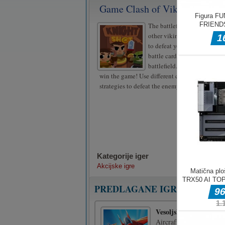
Game Clash of Viking
The battlefield is set. It’s yo
other viking kingdom. You 
to defeat your enemy. Choos
battle cards and place your 
battlefield. Defeat the ene
win the game! Use different combinations of c
strategies to defeat the enemy.
Kategorije iger
Akcijske igre
PREDLAGANE IGRE
Vesoljska kupola letal
Aircraft Space Turret je