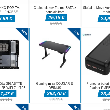
u versus the
have 3 minutes
e the right
heroes on the
my kingdom to
ard decks and
a
 prvoosebna strelska obrambna simulacijska igra. Zdaj ste