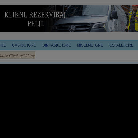
URE
CASINO IGRE
DIRKAŠKE IGRE
MISELNE IGRE
OSTALE IGRE
Game Clash of Viking