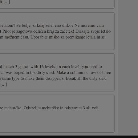
t [...]
i z letalom? Še bolje, si kdaj želel eno dirko? Ne moremo vam
t Pilot je zagotovo odličen kraj za začetek! Dirkajte svoje letalo
jšem možnem času. Uporabite miško za premikanje letala in se
d match 3 games with 16 levels. In each level, you need to
ich was traped in the dirty sand. Make a column or row of three
e same type to make them disappears. Break all the dirty sand
[...]
ne mehurčke. Odstrelite mehurčke in odstranite 3 ali več