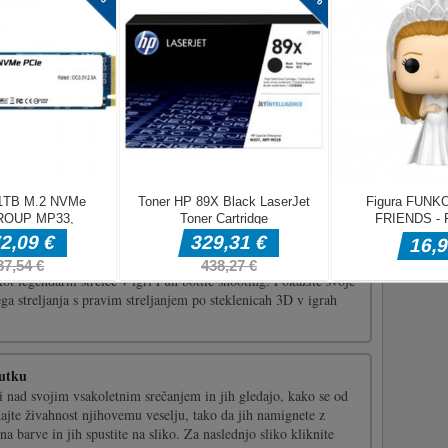
ite fronto pred sovražnimi napadi s tremi vrstami orožja,
 raketo in topom. Izbirate lahko med načinom PC, Classic
rvival Mode in [...]
mind in this merge puzzle.- A unique mechanism that is easy to
ster- All levels are handcrafted to test your brainpower- Earn
e tricky levelsClick/Tap following in-game instructions
ja po steklenicah
pištolo v trgovini z orožjem in merite na steklenice, da streljate
kot legendarni strelec v igri Fun bottle shooting. Pokažite svoje
ega streljanja s pravim streljanjem po steklenicah 3D v igrah
nutku
i nad svojim vsakoletnim srečanjem in jih gledajo, kako se od
dajte živahnost njihovemu veselju, tako da jih namignete z
a barve in jih spustite na sliko. Za naslednjo sliko kliknite