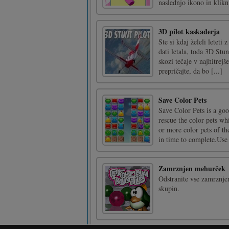
naslednjo ikono in klikni
3D pilot kaskaderja
Ste si kdaj želeli letet
dati letala, toda 3D Stun
skozi tečaje v najhitre
prepričajte, da bo [...]
Save Color Pets
Save Color Pets is a goo
rescue the color pets wh
or more color pets of th
in time to complete.Use 
Zamrznjen mehurček
Odstranite vse zamrznje
skupin.