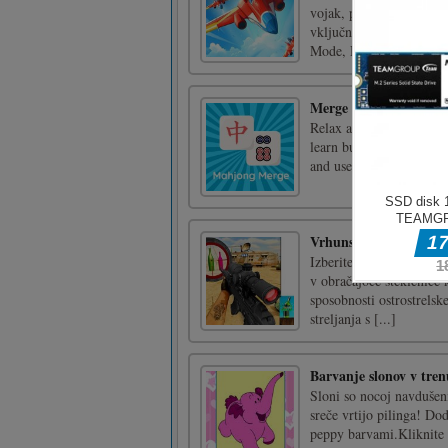
vojak, poslan, da zaščit
vključno z mitraljezom,
Mode, Defense Mode, Su
Merge Mahjong
Relax and stretch your 
learn but difficult to ma
and use boosters to solv
Vrhunska igra streljan
Izberite svojo najljubšo 
v obračajoče steklenice 
sposobnosti ostrostrelsk
streljanja s [...]
Barvanje slonov v tre
Sloni so nocoj navdušen
sreče vrtijo pilinga! Do
peppy barvami.Kliknite n