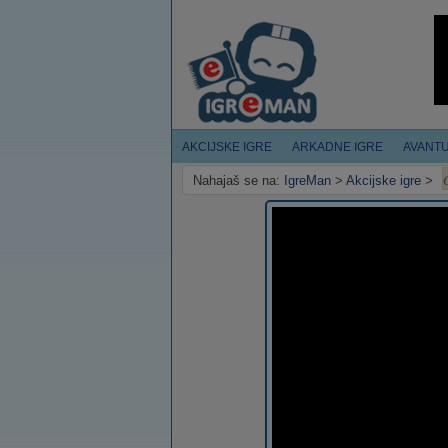
AKCIJSKE IGRE
ARKADNE IGRE
AVANT
Nahajaš se na:
IgreMan
>
Akcijske igre
>