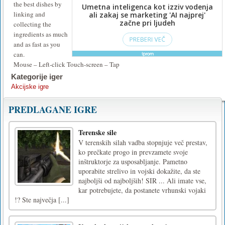
the best dishes by
linking and
collecting the
ingredients as much
and as fast as you
can.
Mouse – Left-click Touch-screen – Tap
Kategorije iger
Akcijske igre
PREDLAGANE IGRE
Terenske sile
V terenskih silah vadba stopnjuje več prestav,
ko prečkate progo in prevzamete svoje
inštruktorje za usposabljanje. Pametno
uporabite strelivo in vojski dokažite, da ste
najboljši od najboljših! SIR ... Ali imate vse,
kar potrebujete, da postanete vrhunski vojaki
!? Ste največja [...]