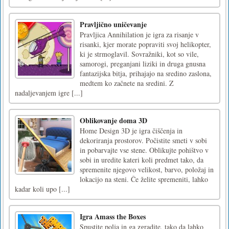
Pravljično uničevanje
Pravljica Annihilation je igra za risanje v
risanki, kjer morate popraviti svoj helikopter,
ki je strmoglavil. Sovražniki, kot so vile,
samorogi, preganjani liziki in druga gnusna
fantazijska bitja, prihajajo na sredino zaslona,
medtem ko začnete na sredini. Z
nadaljevanjem igre [...]
Oblikovanje doma 3D
Home Design 3D je igra čiščenja in
dekoriranja prostorov. Počistite smeti v sobi
in pobarvajte vse stene. Oblikujte pohištvo v
sobi in uredite kateri koli predmet tako, da
spremenite njegovo velikost, barvo, položaj in
lokacijo na steni. Če želite spremeniti, lahko
kadar koli upo [...]
Igra Amass the Boxes
Spustite polja in ga zgradite, tako da lahko