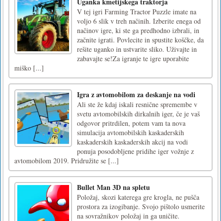
Uganka kmetijskega traktorja
V tej igri Farming Tractor Puzzle imate na
voljo 6 slik v treh načinih. Izberite enega od
načinov igre, ki ste ga predhodno izbrali, in
začnite igrati. Povlecite in spustite koščke, da
rešite uganko in ustvarite sliko. Uživajte in
zabavajte se!Za igranje te igre uporabite
miško [...]
Igra z avtomobilom za deskanje na vodi
Ali ste že kdaj iskali resnične spremembe v
svetu avtomobilskih dirkalnih iger, če je vaš
odgovor pritrdilen, potem vam ta nova
simulacija avtomobilskih kaskaderskih
kaskaderskih kaskaderskih akcij na vodi
ponuja posodobljene pridihe iger vožnje z
avtomobilom 2019. Pridružite se [...]
Bullet Man 3D na spletu
Položaj, skozi katerega gre krogla, ne pušča
prostora za izogibanje. Svojo pištolo usmerite
na sovražnikov položaj in ga uničite.