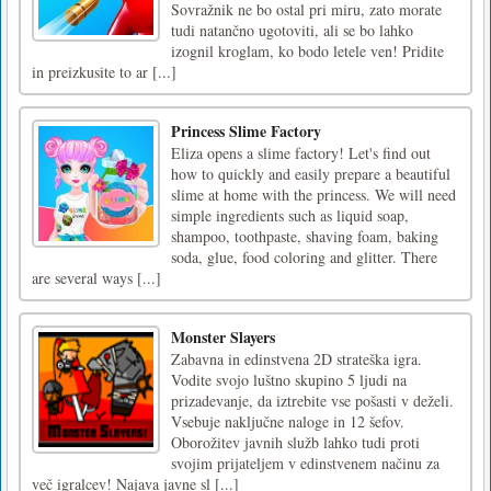
Sovražnik ne bo ostal pri miru, zato morate
tudi natančno ugotoviti, ali se bo lahko
izognil kroglam, ko bodo letele ven! Pridite
in preizkusite to ar [...]
Princess Slime Factory
Eliza opens a slime factory! Let's find out
how to quickly and easily prepare a beautiful
slime at home with the princess. We will need
simple ingredients such as liquid soap,
shampoo, toothpaste, shaving foam, baking
soda, glue, food coloring and glitter. There
are several ways [...]
Monster Slayers
Zabavna in edinstvena 2D strateška igra.
Vodite svojo luštno skupino 5 ljudi na
prizadevanje, da iztrebite vse pošasti v deželi.
Vsebuje naključne naloge in 12 šefov.
Oborožitev javnih služb lahko tudi proti
svojim prijateljem v edinstvenem načinu za
več igralcev! Najava javne sl [...]