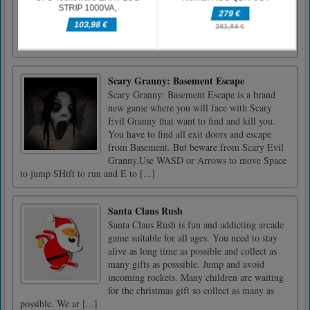
pristajalnih ploščadihWASD ali puščice za
nadzor
Scary Granny: Basement Escape
Scary Granny: Basement Escape is a brand
new game where you will face with Scary
Evil Granny that want to find and kill you.
You have to find all exit doors and escape
from Basement. But beware from Scary Evil
Granny.Use WASD or Arrows to move Space
to jump SHift to run and E to [...]
Santa Claus Rush
Santa Claus Rush is fun and addicting arcade
game suitable for all ages. You need to stay
alive as long time as possible and collect as
many gifts as posssible. Jump and avoid
incoming rockets. Many children are waiting
for the christmas gift so collect as many as
possible. We ar [...]