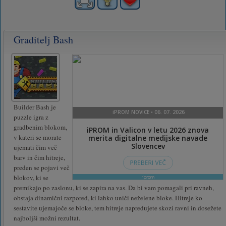
Graditelj Bash
Builder Bash je
puzzle igra z
gradbenim blokom,
v kateri se morate
ujemati čim več
barv in čim hitreje,
preden se pojavi več
blokov, ki se
premikajo po zaslonu, ki se zapira na vas. Da bi vam pomagali pri ravneh,
obstaja dinamični razpored, ki lahko uniči neželene bloke. Hitreje ko
sestavite ujemajoče se bloke, tem hitreje napredujete skozi ravni in dosežete
najboljši možni rezultat.