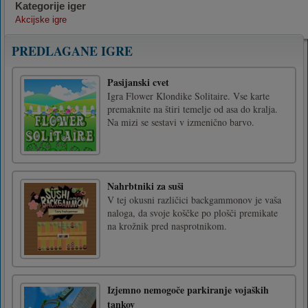
Kategorije iger
Akcijske igre
PREDLAGANE IGRE
Pasijanski cvet
Igra Flower Klondike Solitaire. Vse karte
premaknite na štiri temelje od asa do kralja.
Na mizi se sestavi v izmenično barvo.
Nahrbtniki za suši
V tej okusni različici backgammonov je vaša
naloga, da svoje koščke po plošči premikate
na krožnik pred nasprotnikom.
Izjemno nemogoče parkiranje vojaških
tankov