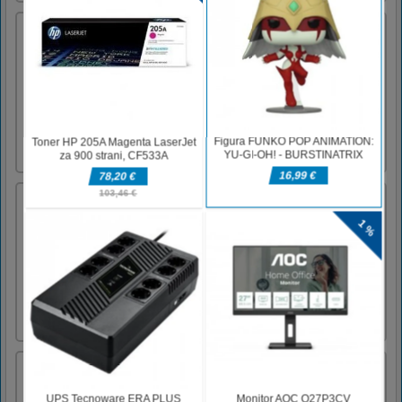
Stickman Heroes Fight – Super Stick
Warriors
Igrajte kot Super Stick Warriors in se borite
proti črnemu Stickmanu v mestu ter zberite
čim več denarja. Cilj pridobiti čim več
denarja. Seveda je mesto prava ožina. Pešci
nimajo prednosti, policija pa strelja naboje!uporabite miško ali prst
za nadzor stickmana
Valto Jumper
We invite you to visit the dreams in the game
Valto Jumper, they are often fantastic and
incredibly interesting. In his own sleep, you
will miss a young boy Valto, he went on his
first voyage on a large sailing ship. Collect the
stars and rush up to find out what awaits you
in th [...]
Misija na Mars
Nadzirajte NLP in pristanite na vseh