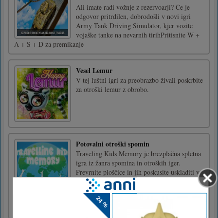
Ali imate radi vožnje z rezervoarji? Če je
odgovor pritrdilen, dobrodošli v novi igri
Army Tank Driving Simulator, kjer vozite
vojaške tanke na nevarnih tirihPritisnite W +
A + S + D za premikanje
Vesel Lemur
V tej luštni igri za preobrazbo živali poskrbite
za otroški lemur z obrobo.
Potovalni otroški spomin
Traveling Kids Memory je brezplačna spletna
igra iz žanra spomina in otroških iger.
Prevrnite ploščice in jih poskusite uskladiti v
parih. Seštejte vse ploščice za zmago.
Poskusite dokončati igro v čim manj potezah!
Obstajajo 4 stopnje. Z miško kliknite ali se
dotaknite zaslona n [...]