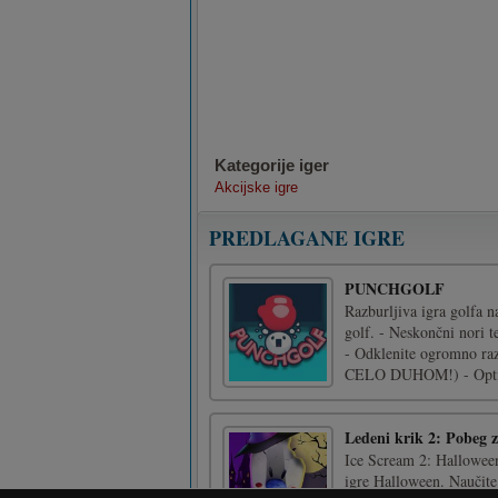
Kategorije iger
Akcijske igre
PREDLAGANE IGRE
PUNCHGOLF
Razburljiva igra golfa n
golf. - Neskončni nori te
- Odklenite ogromno raz
CELO DUHOM!) - Optim
Ledeni krik 2: Pobeg z
Ice Scream 2: Halloween
igre Halloween. Naučite 