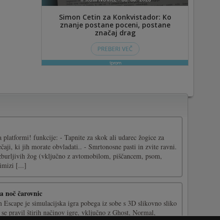
a platformi! funkcije: - Tapnite za skok ali udarec žogice za
čaji, ki jih morate obvladati.. - Smrtonosne pasti in zvite ravni.
burljivih žog (vključno z avtomobilom, piščancem, psom,
izi [...]
a noč čarovnic
 Escape je simulacijska igra pobega iz sobe s 3D slikovno sliko
se pravil štirih načinov igre, vključno z Ghost, Normal,