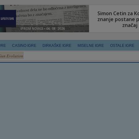
URE
CASINO IGRE
DIRKAŠKE IGRE
MISELNE IGRE
OSTALE IGRE
Gun Evolution