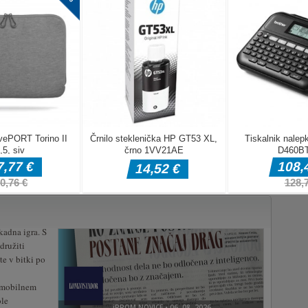
kadna igra. S
družiti
te v bitki po
 mobilnem
ole