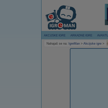
AKCIJSKE IGRE
ARKADNE IGRE
AVANT
Nahajaš se na:
IgreMan
>
Akcijske igre
>