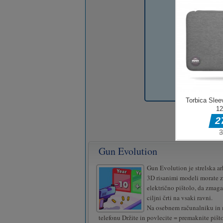
Gun Evolution
Gun Evolution je strelska ar
3D risanimi modeli morate z
električno pištolo, da zmaga
ciljni črti na vsaki ravni.
Na osebnem računalniku in
telefonu Držite in povlecite = premaknite pišt