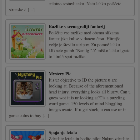
celotno sestavljanko. Nato lahko poiščete
stranske d [...]
Razlike v scenografiji fantazij
Poiščite vse razlike med obema slikama
fantazijske kulise v danem času. Hitrejše,
večje je število utripov. Za pomoč lahko
kliknete gumb "Namig ".Z miško lahko igrate
to html5 spot razlike.
Mystery Pic
It's ur objective to ID the picture u are
looking at. Because of the aforementioned
head injury, everything looks all blurry. Can u
guess wot it is ur looking at?Tis a puzzling
word game. 150 levels of mind bloggling
images awate. If u get stuck, u can use ur in-
game coins to buy [...]
Spajanje letala
Združite letala in bodite pilot Nakup združite