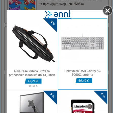
in upravljajte svoja letalaMiška
Strelec divjih bikov
Igra Wild Bull Shooter je zasnovana tako, da
vas opremi z najnovejšo ostrostrelsko puško, s
katero boste enega za drugim vodili jeznega
bika. Ta neskončna igra Wild Bull Shooter je
ena izmed najbolj zasvojenih iger. Zasnovan
je tako, da v mislih upošteva prave lovce na
napade bik [...]
Angry Bull Shooter
Biki so pobegnili iz arene in so nevarni za
ljudi. Vaša naloga je ustreliti vse agresivne
bike, preden postanejo resna grožnja
prebivalcem mesta.Nadzoruje tipko WASD za
premikanje levega premika za zagon Levi klik
miške za streljanje Desni klik miške za