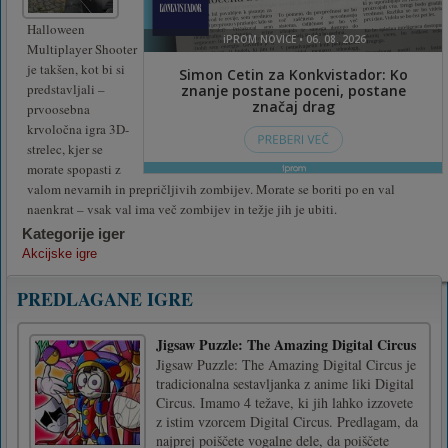
Halloween
Multiplayer Shooter
je takšen, kot bi si
predstavljali –
prvoosebna
krvoločna igra 3D-
strelec, kjer se
morate spopasti z
valom nevarnih in prepričljivih zombijev. Morate se boriti po en val
naenkrat – vsak val ima več zombijev in težje jih je ubiti.
Kategorije iger
Akcijske igre
PREDLAGANE IGRE
Jigsaw Puzzle: The Amazing Digital Circus
Jigsaw Puzzle: The Amazing Digital Circus je
tradicionalna sestavljanka z anime liki Digital
Circus. Imamo 4 težave, ki jih lahko izzovete
z istim vzorcem Digital Circus. Predlagam, da
najprej poiščete vogalne dele, da poiščete