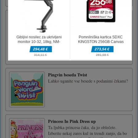
ciljanje Tab Escape za pre [...]
Kozmetični salon Princess Pet
Princess Pet Beauty Salon je zelo elegantna
igra preobrazbe. V tej igri Princess Pet Beauty
Salon ste višji oblikovalec modnega salona in
ste zadolženi za oblikovanje slavnih doma in v
tujini. Poleg oblikovanja videza za tri princese
morate oblikovati tudi videz njihovih ljubljen
[...]
Pingvin beseda Twist
Lahko uganite vse besede s podanimi črkami?
Princess In Pink Dress up
Ta ljubka princesa čaka, da jo oblečete.
Izberite nekaj zares kul in trendi zanjo, da bo