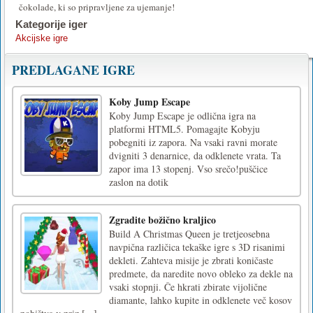
čokolade, ki so pripravljene za ujemanje!
Kategorije iger
Akcijske igre
PREDLAGANE IGRE
Koby Jump Escape
Koby Jump Escape je odlična igra na
platformi HTML5. Pomagajte Kobyju
pobegniti iz zapora. Na vsaki ravni morate
dvigniti 3 denarnice, da odklenete vrata. Ta
zapor ima 13 stopenj. Vso srečo!puščice
zaslon na dotik
Zgradite božično kraljico
Build A Christmas Queen je tretjeosebna
navpična različica tekaške igre s 3D risanimi
dekleti. Zahteva misije je zbrati koničaste
predmete, da naredite novo obleko za dekle na
vsaki stopnji. Če hkrati zbirate vijolične
diamante, lahko kupite in odklenete več kosov