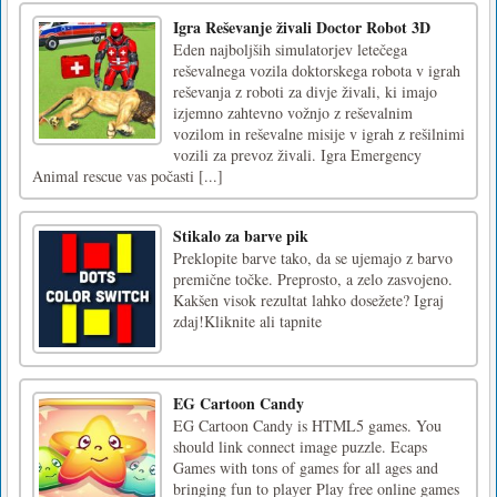
Igra Reševanje živali Doctor Robot 3D
Eden najboljših simulatorjev letečega
reševalnega vozila doktorskega robota v igrah
reševanja z roboti za divje živali, ki imajo
izjemno zahtevno vožnjo z reševalnim
vozilom in reševalne misije v igrah z rešilnimi
vozili za prevoz živali. Igra Emergency
Animal rescue vas počasti [...]
Stikalo za barve pik
Preklopite barve tako, da se ujemajo z barvo
premične točke. Preprosto, a zelo zasvojeno.
Kakšen visok rezultat lahko dosežete? Igraj
zdaj!Kliknite ali tapnite
EG Cartoon Candy
EG Cartoon Candy is HTML5 games. You
should link connect image puzzle. Ecaps
Games with tons of games for all ages and
bringing fun to player Play free online games