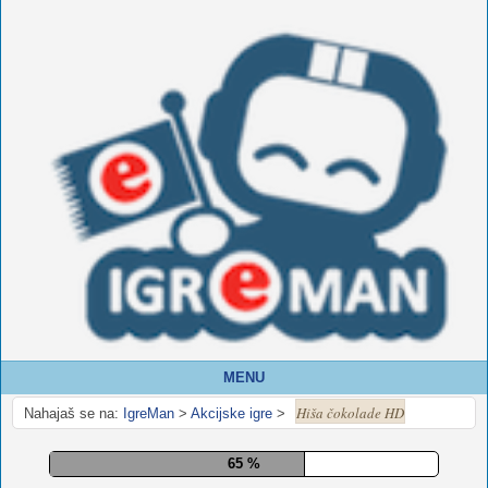
MENU
Hiša čokolade HD
Nahajaš se na:
IgreMan
>
Akcijske igre
>
70 %