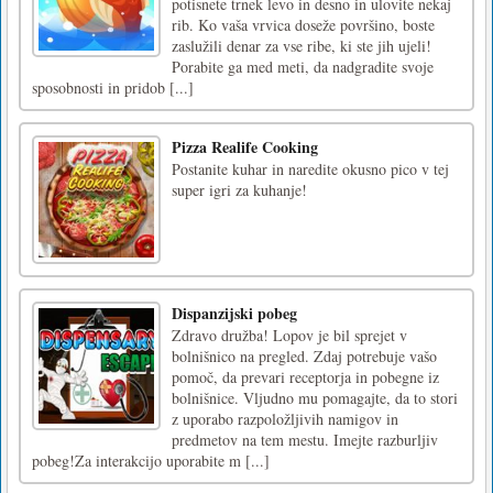
potisnete trnek levo in desno in ulovite nekaj
rib. Ko vaša vrvica doseže površino, boste
zaslužili denar za vse ribe, ki ste jih ujeli!
Porabite ga med meti, da nadgradite svoje
sposobnosti in pridob [...]
Pizza Realife Cooking
Postanite kuhar in naredite okusno pico v tej
super igri za kuhanje!
Dispanzijski pobeg
Zdravo družba! Lopov je bil sprejet v
bolnišnico na pregled. Zdaj potrebuje vašo
pomoč, da prevari receptorja in pobegne iz
bolnišnice. Vljudno mu pomagajte, da to stori
z uporabo razpoložljivih namigov in
predmetov na tem mestu. Imejte razburljiv
pobeg!Za interakcijo uporabite m [...]