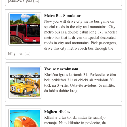
pohištva v priz [...]
Metro Bus Simulator
Now you will drive city metro bus game on
special roads in the city and mountains. City
metro bus is a double cabin long 8x8 wheeler
metro bus that is driven on special decorated
roads in city and mountains. Pick passengers,
drive this city metro coach bus through the
hilly area [...]
Vozi se z avtobusom
Klasična igra s kartami: 31. Poskusite se čim
bolj približati 31 isti obleki ali pridobiti 30
točk na 3 vrste. Ustavite avtobus, če mislite,
da lahko dobite krog.
Majhen ribolov
Kliknite vrtavko, da nastavite razdaljo
metanja. Nato kliknite in povlecite, da