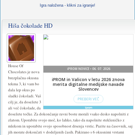
Igra naložena - klikni za igranje!
Hiša čokolade HD
House Of
Chocolates je nova
brezplačna okusna
tekma 3, ki vam bo
dala lep okus po
sladki čokoladi. Vaš
cilj je, da dosežete 3
ali več čokolade, da
dosežete točke. Za dokončanje ravni boste morali vsako desko napolniti z
zlatom. Uporabite svojo moč, ko lahko, tako da napolnite stekleničko z
mlekom in uporabite svojo sposobnost drsenja vrstic. Pazite na časovnik, saj
jih morate dokončati v dodeljenih časih. Pakirano s 6 okusnimi vrstami