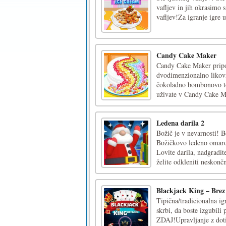
vafljev in jih okrasimo 
vafljev!Za igranje igre
Candy Cake Maker
Candy Cake Maker pripor
dvodimenzionalno likovn
čokoladno bombonovo tor
uživate v Candy Cake M
Ledena darila 2
Božič je v nevarnosti! B
Božičkovo ledeno omaro 
Lovite darila, nadgradi
želite odkleniti neskončn
Blackjack King – Brez
Tipična/tradicionalna ig
skrbi, da boste izgubili
ZDAJ!Upravljanje z dot