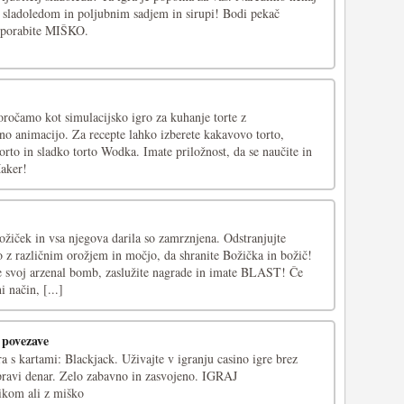
s sladoledom in poljubnim sadjem in sirupi! Bodi pekač
 uporabite MIŠKO.
očamo kot simulacijsko igro za kuhanje torte z
o animacijo. Za recepte lahko izberete kakavovo torto,
to in sladko torto Wodka. Imate priložnost, da se naučite in
aker!
ožiček in vsa njegova darila so zamrznjena. Odstranjujte
z različnim orožjem in močjo, da shranite Božička in božič!
te svoj arzenal bomb, zaslužite nagrade in imate BLAST! Če
i način, [...]
 povezave
ra s kartami: Blackjack. Uživajte v igranju casino igre brez
 pravi denar. Zelo zabavno in zasvojeno. IGRAJ
ikom ali z miško