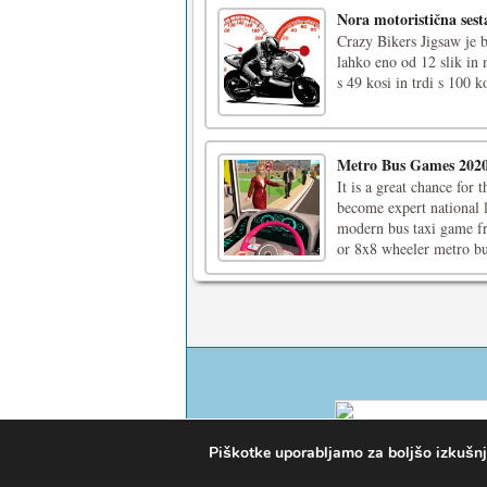
Nora motoristična sest
Crazy Bikers Jigsaw je br
lahko eno od 12 slik in 
s 49 kosi in trdi s 100 
Metro Bus Games 202
It is a great chance for
become expert national l
modern bus taxi game fre
or 8x8 wheeler metro bu 
Piškotke uporabljamo za boljšo izkušnjo 