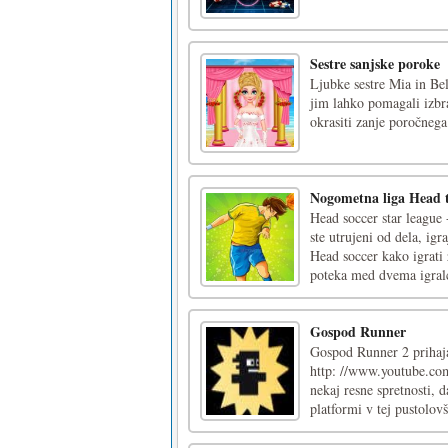
Sestre sanjske poroke
Ljubke sestre Mia in Bel
jim lahko pomagali izbra
okrasiti zanje poročnega
Nogometna liga Head 
Head soccer star league
ste utrujeni od dela, ig
Head soccer kako igrati
poteka med dvema igralc
Gospod Runner
Gospod Runner 2 prihaja
http: //www.youtube.co
nekaj resne spretnosti, d
platformi v tej pustolovšč