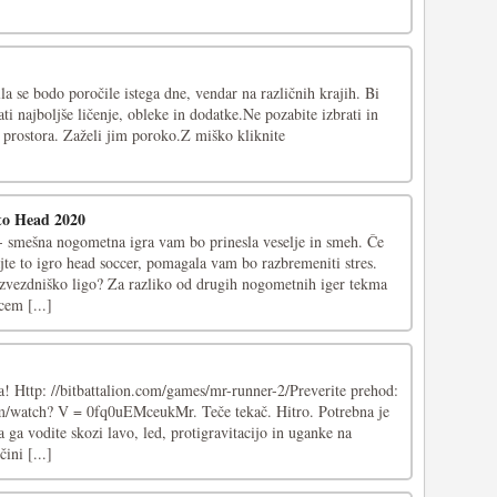
la se bodo poročile istega dne, vendar na različnih krajih. Bi
ti najboljše ličenje, obleke in dodatke.Ne pozabite izbrati in
 prostora. Zaželi jim poroko.Z miško kliknite
to Head 2020
 - smešna nogometna igra vam bo prinesla veselje in smeh. Če
rajte to igro head soccer, pomagala vam bo razbremeniti stres.
 zvezdniško ligo? Za razliko od drugih nogometnih iger tekma
em [...]
! Http: //bitbattalion.com/games/mr-runner-2/Preverite prehod:
m/watch? V = 0fq0uEMceukMr. Teče tekač. Hitro. Potrebna je
a ga vodite skozi lavo, led, protigravitacijo in uganke na
ini [...]