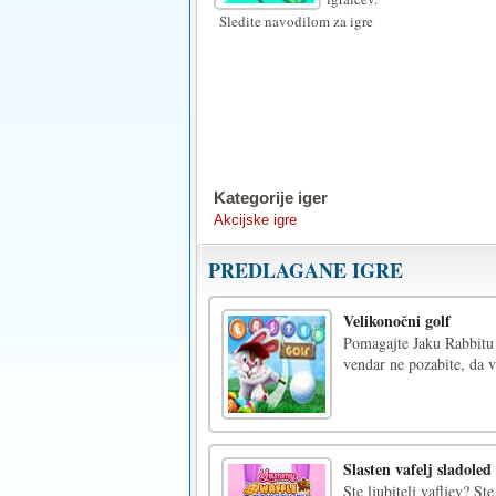
Sledite navodilom za igre
Kategorije iger
Akcijske igre
PREDLAGANE IGRE
Velikonočni golf
Pomagajte Jaku Rabbitu 
vendar ne pozabite, da v
Slasten vafelj sladoled
Ste ljubitelj vafljev? St