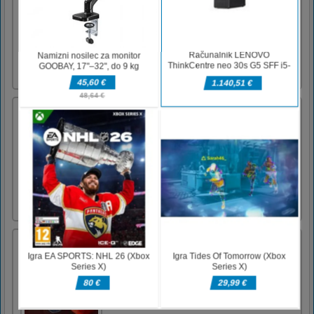
Curfew at home jigsaw je spletna ugankarska
igra. Če želite rešiti to sestavljanko, morate
postaviti 64 kosov v pravilen vrstni red.
Igrajte to kul igro sestavljanke Policijska ura
doma in uživajte v prostem času!Povleci in
spusti z miško
Košarkarski mojster strelec
Basketball Master Shooter je strelska športna
igra, kjer morate ciljati in streljati s košarko v
koš ter doseči rezultat. Ko zgrešite 8 žog, se
igra konča, zato morate pred koncem igre
dobiti več točk. Pokažite nam svojo strategijo
in športno strast.Uporabite miško za cilj in str
[...]
Spoji dragulje
Spojite skale, da jih spremenite v sijoče
dragulje, zaslužite kovance in poskusite
dokončati svojo zbirko!