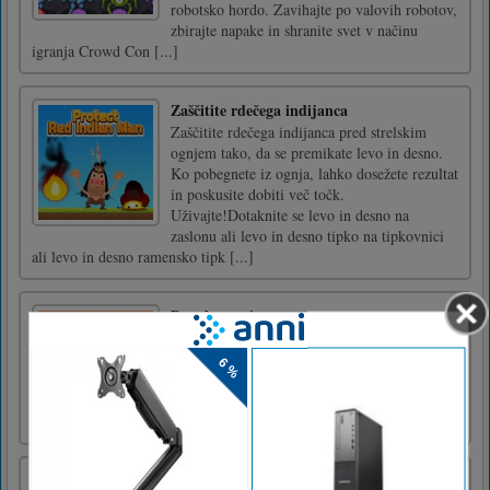
robotsko hordo. Zavihajte po valovih robotov,
zbirajte napake in shranite svet v načinu
igranja Crowd Con [...]
Zaščitite rdečega indijanca
Zaščitite rdečega indijanca pred strelskim
ognjem tako, da se premikate levo in desno.
Ko pobegnete iz ognja, lahko dosežete rezultat
in poskusite dobiti več točk.
Uživajte!Dotaknite se levo in desno na
zaslonu ali levo in desno tipko na tipkovnici
ali levo in desno ramensko tipk [...]
Popolne cevi
Priključite cev in spustite žogo nazaj v
kozarec.Miška levo
Policijska ura doma Jigsaw