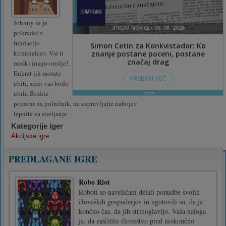
Johnny se je
prikradel v
fundacijo
kriminalcev. Vsi ti
moški imajo orožje!
Enkrat jih morate
ubiti, sicer vas bodo
ubili. Bodite
pozorni na polnilnik, ne zapravljajte nabojev
tapnite za streljanje
Kategorije iger
Akcijske igre
PREDLAGANE IGRE
Robo Riot
Roboti so naveličani delati ponudbe svojih
človeških gospodarjev in ugotovili so, da je
končno čas, da jih strmoglavijo. Vaša naloga
je, da zaščitite človeštvo pred neskončno