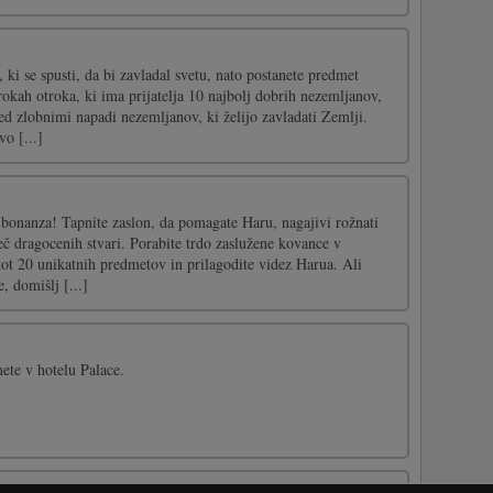
 ki se spusti, da bi zavladal svetu, nato postanete predmet
okah otroka, ki ima prijatelja 10 najbolj dobrih nezemljanov,
red zlobnimi napadi nezemljanov, ki želijo zavladati Zemlji.
vo [...]
 bonanza! Tapnite zaslon, da pomagate Haru, nagajivi rožnati
č dragocenih stvari. Porabite trdo zaslužene kovance v
kot 20 unikatnih predmetov in prilagodite videz Harua. Ali
, domišlj [...]
mete v hotelu Palace.