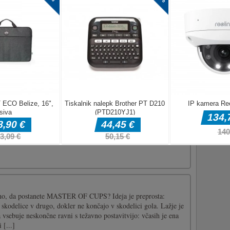
prevzamete nadzor nad sladkarijami in zberete čim več
te na te grde bombe!GOR in DOL za igralca ena.W in Sfor
 barvo!Dotaknite se barve za predvajanje
ebno, da postanete MASTER OF CUPS? Ideja je preprosta:
 skodelice v drugo, dokler ne končajo v skodelici gola. Lažje je
ra vsebuje neskončne ravni s težavno postavitvijo: včasih je ena
 [...]