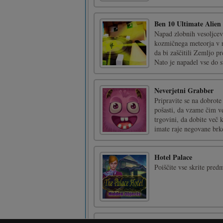
Ben 10 Ultimate Alien
Napad zlobnih vesoljcev,
kozmičnega meteorja v r
da bi zaščitili Zemljo p
Nato je napadel vse do s
Neverjetni Grabber
Pripravite se na dobrote
pošasti, da vzame čim ve
trgovini, da dobite več 
imate raje negovane brke
Hotel Palace
Poiščite vse skrite pred