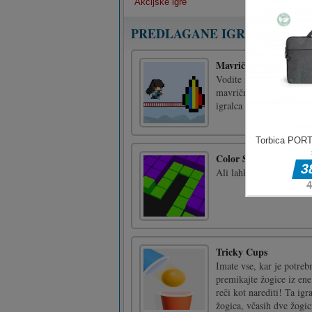
Akcijske igre
PREDLAGANE IGRE
Mavrične kapljice
Vodite igralca tako, da 
mavričnih kapljic, pazi
igralca dva.
Color Splash 3D
Ali lahko to napolnite z
Imate vse, kar je potr
premikajte žogice iz ene
reči kot narediti! Ta ig
žogica, včasih dve žogici