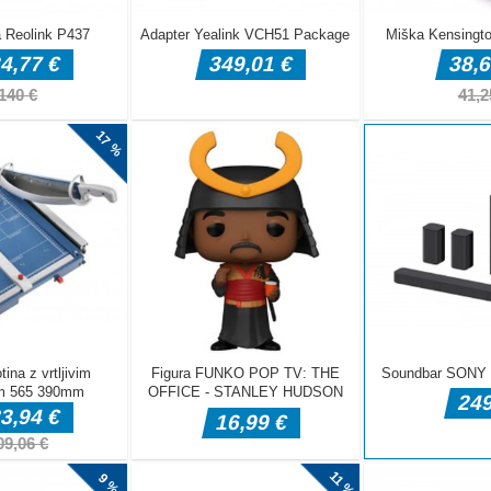
a roguelike
reljal in znova
Dlje kot boste
boste srečali.
aftne kombije,
rižni ogenj =
 zaslonu
cite