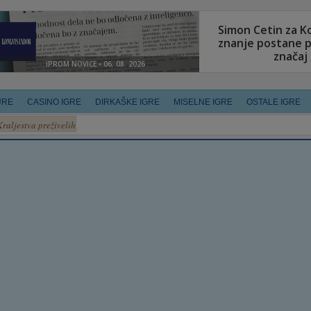
URE
CASINO IGRE
DIRKAŠKE IGRE
MISELNE IGRE
OSTALE IGRE
Kraljestva preživelih