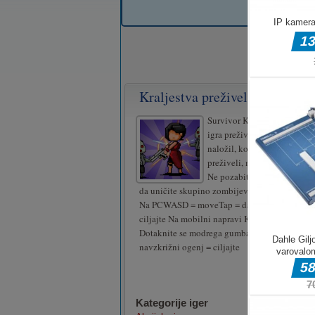
Kraljestva preživelih
Survivor Kingdoms je tipičn
igra preživetja. Vaš lik bo st
naložil, ko bo videla tarče. 
preživeli, močnejše zombije 
Ne pozabite napasti rdeče n
da uničite skupino zombijev na tleh!
Na PCWASD = moveTap = dashPovlecite navzk
ciljajte Na mobilni napravi Krmilna palica na
Dotaknite se modrega gumba = pomišljajPovle
navzkrižni ogenj = ciljajte
Kategorije iger