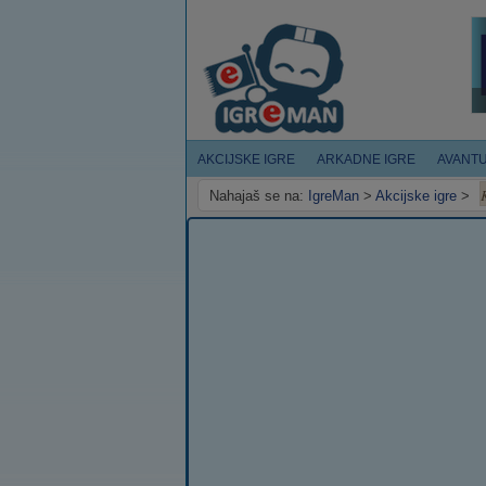
AKCIJSKE IGRE
ARKADNE IGRE
AVANT
Nahajaš se na:
IgreMan
>
Akcijske igre
>