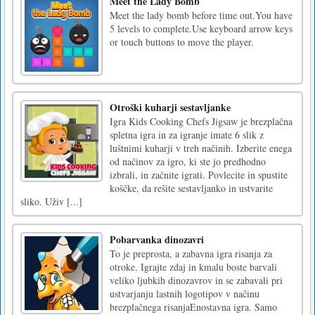
Meet the Lady Bomb
Meet the lady bomb before time out.You have
5 levels to complete.Use keyboard arrow keys
or touch buttons to move the player.
Otroški kuharji sestavljanke
Igra Kids Cooking Chefs Jigsaw je brezplačna
spletna igra in za igranje imate 6 slik z
luštnimi kuharji v treh načinih. Izberite enega
od načinov za igro, ki ste jo predhodno
izbrali, in začnite igrati. Povlecite in spustite
koščke, da rešite sestavljanko in ustvarite
sliko. Uživ [...]
Pobarvanka dinozavri
To je preprosta, a zabavna igra risanja za
otroke. Igrajte zdaj in kmalu boste barvali
veliko ljubkih dinozavrov in se zabavali pri
ustvarjanju lastnih logotipov v načinu
brezplačnega risanjaEnostavna igra. Samo