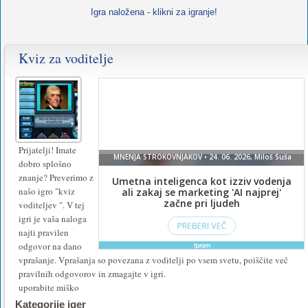
Igra naložena - klikni za igranje!
Kviz za voditelje
Za
igranje
te
igre
namestite
Prijatelji! Imate
dobro splošno
ali
znanje? Preverimo z
vklopite
našo igro "kviz
voditeljev ". V tej
Flash
.
igri je vaša naloga
najti pravilen
odgovor na dano
vprašanje. Vprašanja so povezana z voditelji po vsem svetu, poiščite več
pravilnih odgovorov in zmagajte v igri.
uporabite miško
Kategorije iger