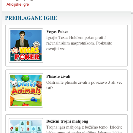
Akcijske igre
PREDLAGANE IGRE
Vegas Poker
Igrajte Texas Hold'em poker proti 5
računalniškim nasprotnikom. Poskusite
osvojiti vse.
Plišaste živali
Odstranite plišaste živali s povezavo 3 ali več
istih.
Božični trojni mahjong
Trojna igra mahjong z božično temo. Izločite
lahko samo tri enake ploščice. Izberete lahko