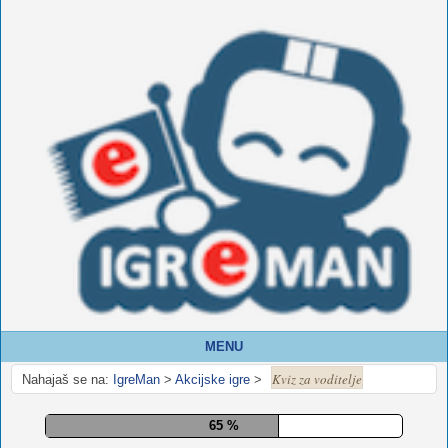
MENU
Kviz za voditelje
Nahajaš se na:
IgreMan
>
Akcijske igre
>
70 %