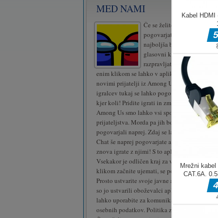
MED NAMI
Če se želite povezati, ujemat
pogovarjati s prijatelji iz A
najboljša brezplačna aplikac
glasovni klepet, s katero la
razpravljate in se več pogov
enim klikom se lahko v aplikaciji Among Cha
novimi prijatelji iz Among Us, da igrate skupa
igralcev tukaj se lahko pogovarja in igra z va
kjer koli! Pridite igrati in zmagati v vsaki igr
Among Us smo lahko vsi spoznali ali sklepali
prijateljstva. Morda pa jih bomo težko spet naš
pogovarjali naprej. Zdaj se lahko s to aplika
Chat še naprej pogovarjate ali komunicirate s p
znova igrate z njimi! S to aplikacijo za glaso
Vsekakor je odličen kraj za večjo komunikacijo
klikom začnite ujemati, se pogovarjati/komunic
Prosto ustvarite svoje javne ali zasebne kanal
so jo ustvarili oboževalci aplikacijo in ni u
lahko uporabite za komunikacijo in ohranjanje 
osebnih podatkov. Politika zasebnosti: https: