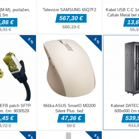
i in se
mong Us, je to
ija za
hko skupaj
arjate. S samo
t povežete z
j. Veliko
mi kadarkoli in
i! Med igranjem
 nova
li ali se
cijo Among
rijatelji in se
vni klepet bi bila vaša igralna izkušnja Among Us močno izboljšana!
 s prijatelji iz AU/prijatelji iz posadke. Ključne funkcije – Z enim
irati z novimi ljudmi ali svojimi prijatelji – Klepet v realnem času –
e – Glasovni klepet s prijatelji na istem kanalu *To je komunikacija, ki
radno povezana z igro Among Us. Vse pravice pridržane. *To aplikacijo
stika s prijatelji iz Among Us, vendar vas prosimo, da ne razkrijete
//among.chat/policy.html Pogoji uporabe: https://among.chat/term.html