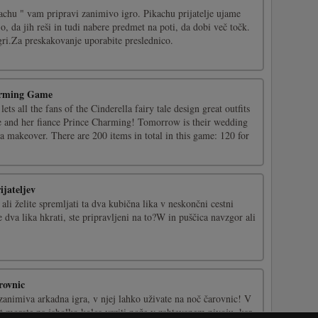
achu " vam pripravi zanimivo igro. Pikachu prijatelje ujame
 da jih reši in tudi nabere predmet na poti, da dobi več točk.
 igri.Za preskakovanje uporabite preslednico.
arming Game
ts all the fans of the Cinderella fairy tale design great outfits
de and her fiance Prince Charming! Tomorrow is their wedding
a makeover. There are 200 items in total in this game: 120 for
ijateljev
ali želite spremljati ta dva kubična lika v neskončni cestni
e dva lika hkrati, ste pripravljeni na to?W in puščica navzgor ali
rovnic
zanimiva arkadna igra, v njej lahko uživate na noč čarovnic! V
t morate na jabolko kolca vrziti nože v zahtevanem nivoju, kar