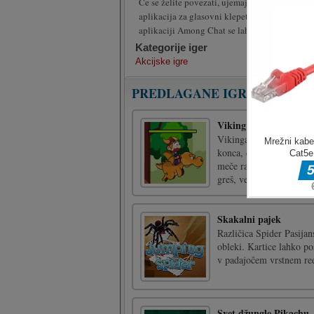
Če se želite povezati, ujemajte in se pogovarja
aplikacija za glasovni klepet, s katero lahko 
aplikaciji Among Chat se lahko povežete z nov
Kategorije iger
Akcijske igre
PREDLAGANE IGRE
Viking pobeg
Vikinga boste nadzirali,
konca, da se znebite te
meče različne vrste orož
greš, veliko sreče!Uporab
Skakalni pajek
Različica Spider Pasijans
obleki. Kartice lahko p
v padajočem vrstnem red
Svet džungle Pikachu