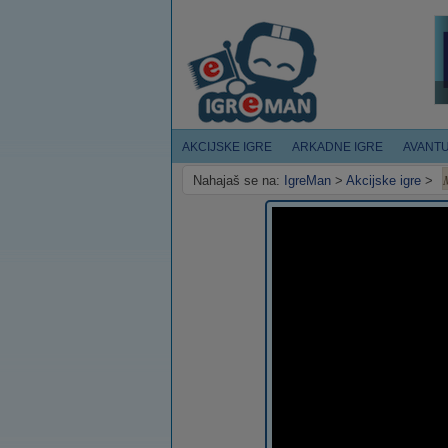
AKCIJSKE IGRE
ARKADNE IGRE
AVANT
Nahajaš se na:
IgreMan
>
Akcijske igre
>