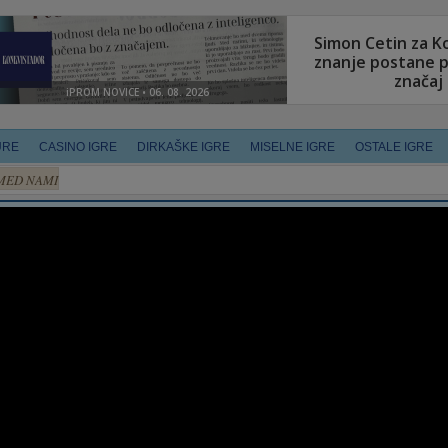
URE
CASINO IGRE
DIRKAŠKE IGRE
MISELNE IGRE
OSTALE IGRE
MED NAMI