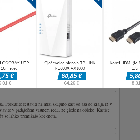
jte s svojimi prijatelji iz Among Us, to je najboljša brezplačna
skupaj razpravljate in se več pogovarjate. Samo z enim klikom v
imi prijatelji iz Among Us, da igrate skupaj
 da bodo leteli na zmaju, Vikingi pa se morajo odpraviti do
mnega gozda, polnega goblov in drugih mutantov. Viking lahko
ja, zmaji pa lahko dihajo v plamenu. Glej, kako daleč lahko
ite [...]
a. Poskusite sestaviti na mizi skupino kart od asa do kralja in v
ostavite v padajočem vrstnem redu, ne glede na obleko. Kartice
u se lahko premikajo kot enota.