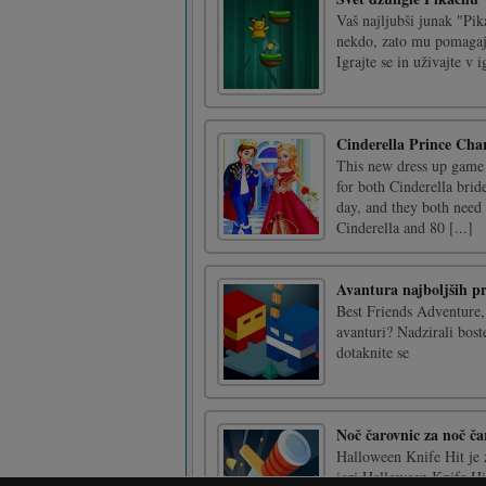
Vaš najljubši junak "Pik
nekdo, zato mu pomagajo,
Igrajte se in uživajte v
Cinderella Prince Ch
This new dress up game le
for both Cinderella bri
day, and they both need 
Cinderella and 80 [...]
Avantura najboljših pr
Best Friends Adventure, 
avanturi? Nadzirali bost
dotaknite se
Noč čarovnic za noč ča
Halloween Knife Hit je 
igri Halloween Knife Hi