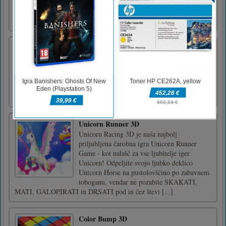
Shranjevanje črnila za osvajanje zvezdic. 80
stopenj/izzivov za igranje. Uživajte!Kliknite
Tapnite in povlecite za risanje črt
Solitaire štiridesetih tatov
Klasična igra Solitaire v 3 težavnostnih
načinih. Pridobite vse karte do zgornjih
temeljev od asa do kralja. Stoli so sestavljeni
po obleki.
Unicorn Runner 3D
Unicorn Racing 3D je naša najbolj
priljubljena čarobna igra Unicorn Runner
Game - kot nalašč za vse ljubitelje iger
Unicorn! Odpeljite svojo ljubko deklico
Unicorn Horse na pustolovščino po zabavnem
toboganu, vendar ne pozabite SKAKATI,
MATI, GALOPIRATI in DRSATI pod in čez števi [...]
Color Bump 3D