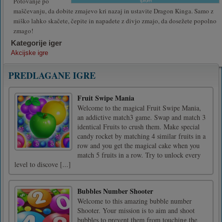
Potovanje po
maščevanju, da dobite zmajevo kri nazaj in ustavite Dragon Kinga. Samo z
miško lahko skačete, čepite in napadete z divjo zmajo, da dosežete popolno
zmago!
Kategorije iger
Akcijske igre
PREDLAGANE IGRE
Fruit Swipe Mania
Welcome to the magical Fruit Swipe Mania,
an addictive match3 game. Swap and match 3
identical Fruits to crush them. Make special
candy rocket by matching 4 similar fruits in a
row and you get the magical cake when you
match 5 fruits in a row. Try to unlock every
level to discove [...]
Bubbles Number Shooter
Welcome to this amazing bubble number
Shooter. Your mission is to aim and shoot
bubbles to prevent them from touching the