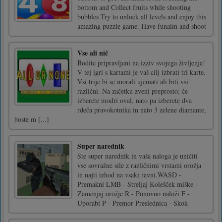
bottom and Collect fruits while shooting
bubbles Try to unlock all levels and enjoy this
amazing puzzle game. Have funaim and shoot
Vse ali nič
Bodite pripravljeni na izziv svojega življenja!
V tej igri s kartami je vaš cilj izbrati tri karte.
Vsi trije bi se morali ujemati ali biti vsi
različni. Na začetku zveni preprosto; če
izberete modri oval, nato pa izberete dva
rdeča pravokotnika in nato 3 zelene diamante,
boste m [...]
Super narednik
Ste super narednik in vaša naloga je uničiti
vse sovražne sile z različnimi vrstami orožja
in najti izhod na vsaki ravni.WASD -
Premakni LMB - Streljaj Kolešček miške -
Zamenjaj orožje R - Ponovno naloži F -
Uporabi P - Premor Preslednica - Skok