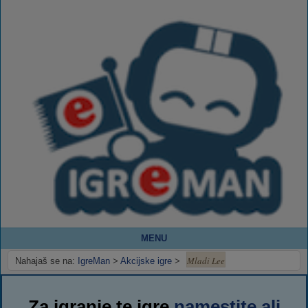
MENU
Mladi Lee
Nahajaš se na:
IgreMan
>
Akcijske igre
>
Za igranje te igre
namestite ali