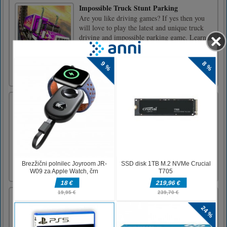
Impossible Truck Stunt Parking
Are you like driving games? If yes then you
will love to play the latest and unique truck
driving and impossible parking game. Learn
how to drive and park the huge vehicle on the
impossible tracks. Steer your truck on the
treacherous tracks fast and park it on the right
parking s [...]
Zabavni dan Baby Taylor v živalskem vrtu
Baby Taylor ima tako rad živali, vedno želi
hoditi v živalski vrt s starši, ta konec tedna
končno dobi priložnost! Starši ji obljubljajo,
da bo lahko, če bo v živalski vrt prinesla
prave stvari, dobila vozovnico. Pomagajte ji
najti stvari, ki jih potrebuje, in se oblecite za
njo, [...]
Srečna igra Glass
S čarobnim peresom in črnilom morate
narisati črte, da pride voda do kozarca.