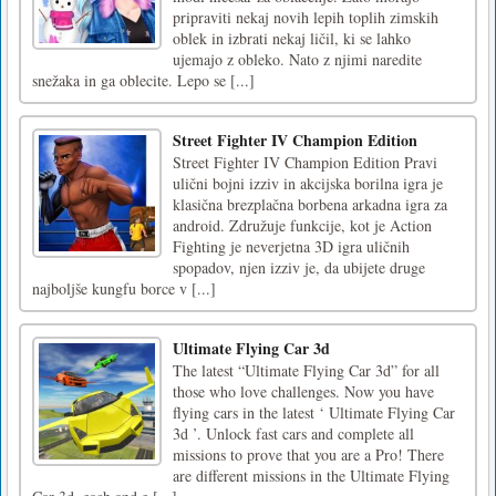
pripraviti nekaj novih lepih toplih zimskih
oblek in izbrati nekaj ličil, ki se lahko
ujemajo z obleko. Nato z njimi naredite
snežaka in ga oblecite. Lepo se [...]
Street Fighter IV Champion Edition
Street Fighter IV Champion Edition Pravi
ulični bojni izziv in akcijska borilna igra je
klasična brezplačna borbena arkadna igra za
android. Združuje funkcije, kot je Action
Fighting je neverjetna 3D igra uličnih
spopadov, njen izziv je, da ubijete druge
najboljše kungfu borce v [...]
Ultimate Flying Car 3d
The latest “Ultimate Flying Car 3d” for all
those who love challenges. Now you have
flying cars in the latest ‘ Ultimate Flying Car
3d ’. Unlock fast cars and complete all
missions to prove that you are a Pro! There
are different missions in the Ultimate Flying