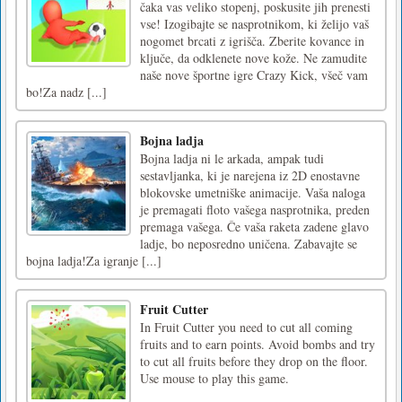
čaka vas veliko stopenj, poskusite jih prenesti
vse! Izogibajte se nasprotnikom, ki želijo vaš
nogomet brcati z igrišča. Zberite kovance in
ključe, da odklenete nove kože. Ne zamudite
naše nove športne igre Crazy Kick, všeč vam
bo!Za nadz [...]
Bojna ladja
Bojna ladja ni le arkada, ampak tudi
sestavljanka, ki je narejena iz 2D enostavne
blokovske umetniške animacije. Vaša naloga
je premagati floto vašega nasprotnika, preden
premaga vašega. Če vaša raketa zadene glavo
ladje, bo neposredno uničena. Zabavajte se
bojna ladja!Za igranje [...]
Fruit Cutter
In Fruit Cutter you need to cut all coming
fruits and to earn points. Avoid bombs and try
to cut all fruits before they drop on the floor.
Use mouse to play this game.