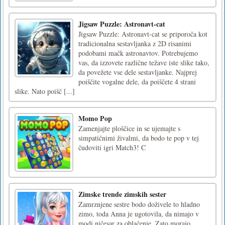
Jigsaw Puzzle: Astronavt-cat
Jigsaw Puzzle: Astronavt-cat se priporoča kot
tradicionalna sestavljanka z 2D risanimi
podobami mačk astronavtov. Potrebujemo
vas, da izzovete različne težave iste slike tako,
da povežete vse dele sestavljanke. Najprej
poiščite vogalne dele, da poiščete 4 strani
slike. Nato poišč [...]
Momo Pop
Zamenjajte ploščice in se ujemajte s
simpatičnimi živalmi, da bodo te pop v tej
čudoviti igri Match3! C
Zimske trende zimskih sester
Zamrznjene sestre bodo doživele to hladno
zimo, toda Anna je ugotovila, da nimajo v
modi ničesar za oblačenje. Zato morajo