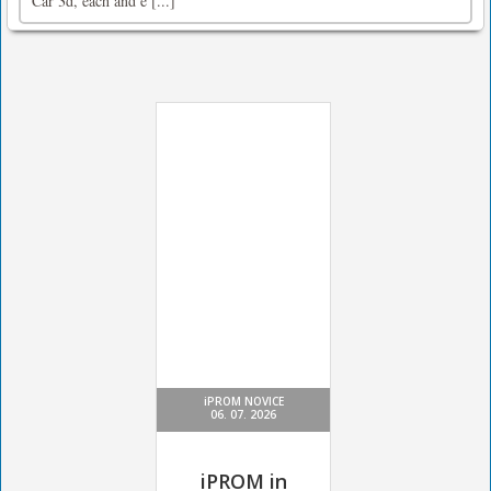
Car 3d, each and e [...]