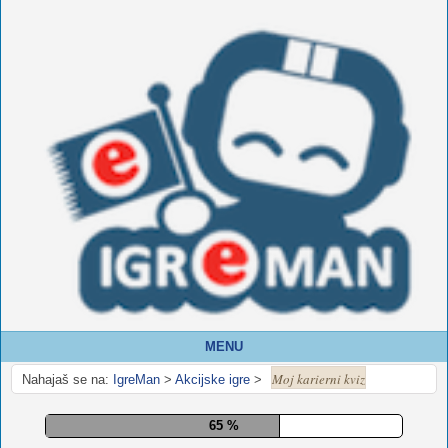
MENU
Moj karierni kviz
Nahajaš se na:
IgreMan
>
Akcijske igre
>
70 %