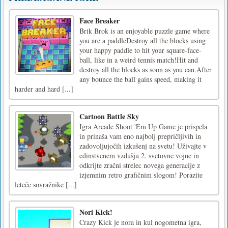
Face Breaker
Brik Brok is an enjoyable puzzle game where
you are a paddleDestroy all the blocks using
your happy paddle to hit your square-face-
ball, like in a weird tennis match!Hit and
destroy all the blocks as soon as you can.After
any bounce the ball gains speed, making it
harder and hard [...]
Cartoon Battle Sky
Igra Arcade Shoot 'Em Up Game je prispela
in prinaša vam eno najbolj prepričljivih in
zadovoljujočih izkušenj na svetu! Uživajte v
edinstvenem vzdušju 2. svetovne vojne in
odkrijte zračni strelec novega generacije z
izjemnim retro grafičnim slogom! Porazite
leteče sovražnike [...]
Nori Kick!
Crazy Kick je nora in kul nogometna igra,