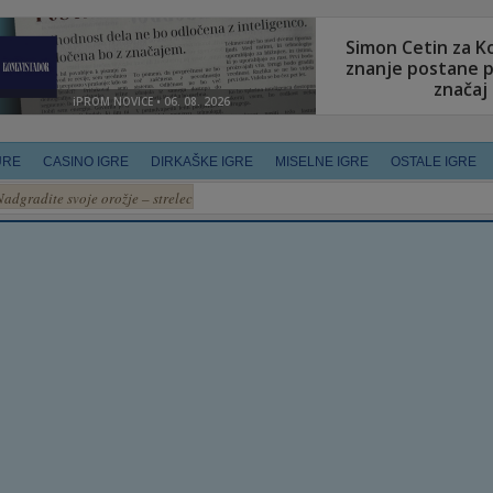
URE
CASINO IGRE
DIRKAŠKE IGRE
MISELNE IGRE
OSTALE IGRE
Nadgradite svoje orožje – strelec