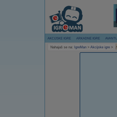
AKCIJSKE IGRE
ARKADNE IGRE
AVANT
Nahajaš se na:
IgreMan
>
Akcijske igre
>