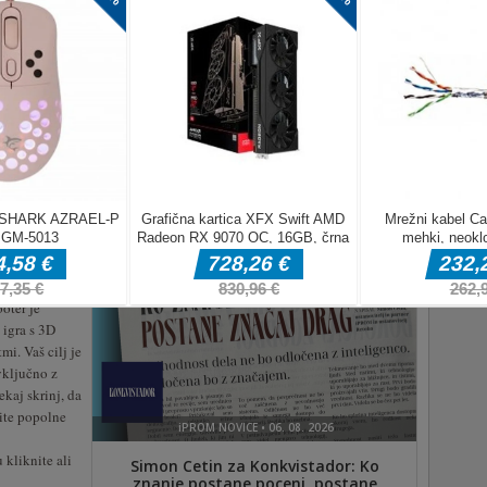
lec
oter je
 igra s 3D
mi. Vaš cilj je
 vključno z
ekaj skrinj, da
ite popolne
kliknite ali