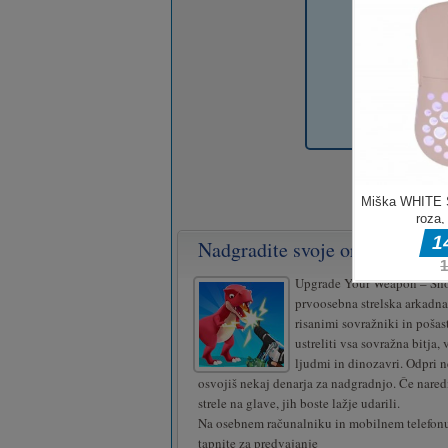
Nadgradite svoje orožje – stre
Upgrade Your Weapon – Sho
prvoosebna strelska arkadna
risanimi sovražniki in pošast
ustreliti vsa sovražna bitja,
ljudmi in dinozavri. Odpri n
osvojiš nekaj denarja za nadgradnjo. Če nared
strele na glave, jih boste lažje udarili.
Na osebnem računalniku in mobilnem telefonu 
tapnite za predvajanje