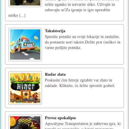
rešite uganko in ustvarite sliko. Uživajte in
zabavajte se!Za igranje te igre uporabite
miško [...]
Taksistorija
Spustite potnike na svoje lokacije in zaslužite,
da postanete nori taksist.Držite prst (miško) in
varno pošljite potnike.
Rudar zlata
Poskusite čim hitreje zgrabiti vse zlato in
zaklade. Kliknite, če želite sprostiti grabež.
Prevoz apokalipse
Apocalypse Transportation je zahtevna igra, ki
temelji na ravnotežju, v kateri prevzamete