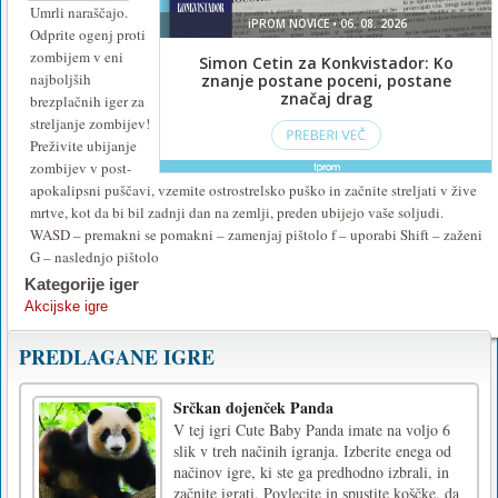
Umrli naraščajo.
Odprite ogenj proti
zombijem v eni
najboljših
brezplačnih iger za
streljanje zombijev!
Preživite ubijanje
zombijev v post-
apokalipsni puščavi, vzemite ostrostrelsko puško in začnite streljati v žive
mrtve, kot da bi bil zadnji dan na zemlji, preden ubijejo vaše soljudi.
WASD – premakni se pomakni – zamenjaj pištolo f – uporabi Shift – zaženi
G – naslednjo pištolo
Kategorije iger
Akcijske igre
PREDLAGANE IGRE
Srčkan dojenček Panda
V tej igri Cute Baby Panda imate na voljo 6
slik v treh načinih igranja. Izberite enega od
načinov igre, ki ste ga predhodno izbrali, in
začnite igrati. Povlecite in spustite koščke, da