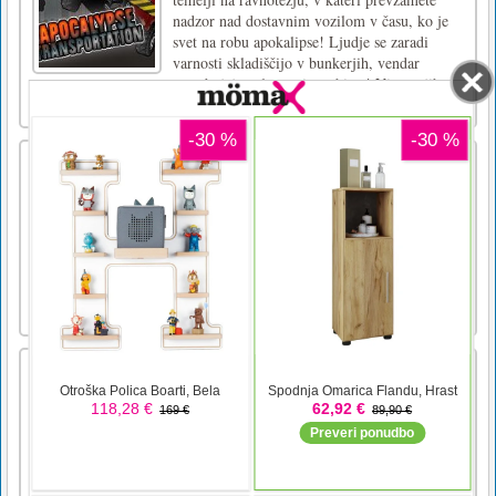
nadzor nad dostavnim vozilom v času, ko je
svet na robu apokalipse! Ljudje se zaradi
varnosti skladiščijo v bunkerjih, vendar
potrebujejo zaloge - in to hitro! Vi ste njihovo
edino upanje, z [...]
Bullet Rush
Poslani ste na nevaren otok. Izbruhne virus.
Vsako bitje se je spremenilo v zeleno pošast.
Vaša naloga je očistiti otok. Njihovo število je
veliko. Ustreli jih, prispe na mesto letala.
Peljali vas bomo na druge otoke, dokler ne
bodo vsi jasni. Lahko izboljšate svoje
orožje.povlec [...]
Odblokiraj avto
Naj parkira avto!Za igranje povlecite avto