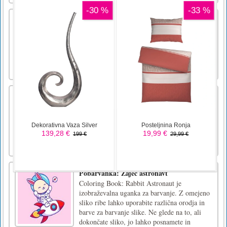
Prevara smrt
Pijte eliksir, da živite večno!Izpolnite
označeno območje s številkami. Kontrole -
miška.
Snežna vojna .io
Snow War .io značilnosti: - zabavno igranje io
- dobra grafikaWASD premakniti Sprostite
tipke za metanje snežne kepe
Pobarvanka: Zajec astronavt
Coloring Book: Rabbit Astronaut je
izobraževalna uganka za barvanje. Z omejeno
sliko ribe lahko uporabite različna orodja in
barve za barvanje slike. Ne glede na to, ali
dokončate sliko, jo lahko posnamete in