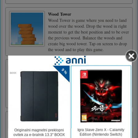
Wood Tower
Wood Tower is game where you need to land
wood over the wood. Drop the wood in right
moment to get the best position and to be over
the previous wood. Balance the woods and
create big wood tower. Tap on screen to drop
the wood and to play this game.
Samorog Jigsaw
Pričakujejo vas v pisanem svetu samorogov!
Poveži dele in spoznaj čudovite samoroge. Če
želite igro zakomplicirati, lahko pred
začetkom izberete eno izmed možnosti "lahka,
srednja, težka". Zabavaj se!Kontrole igre
LEVI KLIK
Bodi pong
Be A Pong je neke vrste zanimiva izstrelitev
žoge do arkadne igre s papirnatim pokalom, v
kateri morajo igralci z miško slediti črti, da