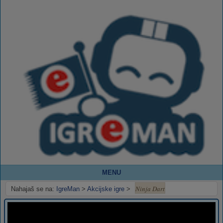
MENU
Ninja Dart
Nahajaš se na:
IgreMan
>
Akcijske igre
>