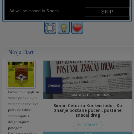
Ninja Dart
Previdno ciljajte in
vrzite pohvalo, da
zadenete tarčo. Pot
pohvale lahko
spreminjate z
dolgotrajnim
potegom.
Povlecite z miško