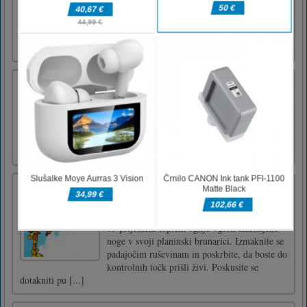
sprožijo žogo na skodelico, nato pa lahko
prenesete raven. Upam, da se nam lahko
pridružite, da pokažete svoje sposobnosti in
pridobite užitek [...]
Dotaknite se navzdol
za zmago moraš s prstom potegniti črto do
končne točkeza zmago moraš s prstom
potegniti črto do končne točke
Plezalec
Cilj igre Climber je vztrajati v plezanju,
dokler ne pridete do vrha, tako da boste lahko
ob prijetnem toplem ognju ogreli zmrznjene
noge v svoji planinski brunarici. Izmaknite se
padajočim ruševinam in poskrbite, da boste do
kontrolnih točk prišli živi. Poskusite se
dotakniti pu [...]