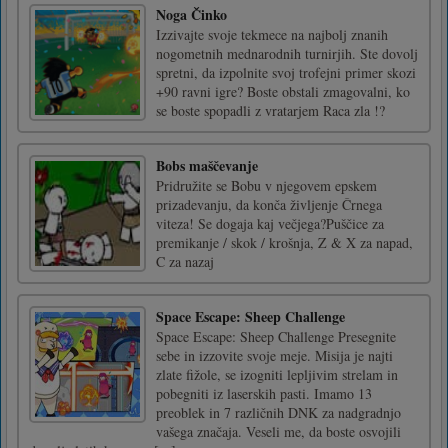
Noga Činko
Izzivajte svoje tekmece na najbolj znanih
nogometnih mednarodnih turnirjih. Ste dovolj
spretni, da izpolnite svoj trofejni primer skozi
+90 ravni igre? Boste obstali zmagovalni, ko
se boste spopadli z vratarjem Raca zla !?
Bobs maščevanje
Pridružite se Bobu v njegovem epskem
prizadevanju, da konča življenje Črnega
viteza! Se dogaja kaj večjega?Puščice za
premikanje / skok / krošnja, Z & X za napad,
C za nazaj
Space Escape: Sheep Challenge
Space Escape: Sheep Challenge Presegnite
sebe in izzovite svoje meje. Misija je najti
zlate fižole, se izogniti lepljivim strelam in
pobegniti iz laserskih pasti. Imamo 13
preoblek in 7 različnih DNK za nadgradnjo
vašega značaja. Veseli me, da boste osvojili