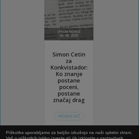
Piškotke uporabljamo za boljšo izkušnjo na naši spletni strani.
Več o piškotkih lahko izveste ali jih izklopite v
nastavitvah