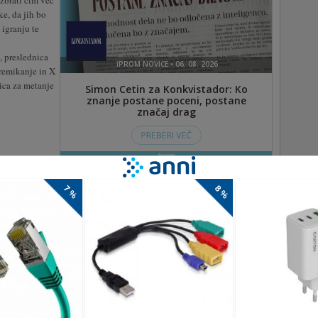
 zbrati čim več
ke, da jih bo
 igranju te
, preslednica
premikanje in X
ica za metanje
z velikega ognja ob vrvi. Nadzirajte vrv, premagajte ovire,
edinstveno uganko.Pomagajte vsem palicam iz velikega ognja
 da premaga ovire, dokončajte zahtevno in edinstveno uganko