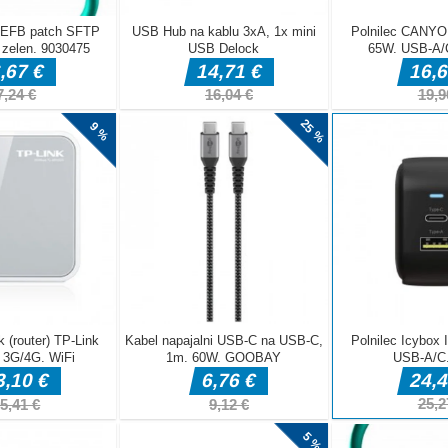
avljanka, ki preizkuša vaše stransko razmišljanje!Povlecite z
 v tej kul HTML5 igri! Vse gre za spretnost in čas. Vodite
 zbirajte bonus začetke na poti. Lahko pridete do dna gore?S
te smučarja.
tev stripa, v katerem bo igralec pomagal Nilmergu, bitju, ki
leno, da bi ga dobil sam. Nilmerg načrtuje, da bi ukradel sadje
ralec nadzoruje kontracepcijo, opremljeno z izstrelkom in dvema