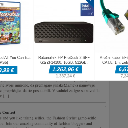
ična MMO strategija Good-game Studios. Zgradite svoj grad,
in se na dinamičnem svetovnem zemljevidu spopadite z epskimi
cev. Zlomite svoje sovražnike, osvojite zemljo in se povzpnite,
a i [...]
d za vadbo logike, zabavo in lajšanje stresa. Za zadetek se mora
ni in druge žoge, zato se osredotočite na logiko in se odklopite
egije v realnem času, obrambe stolpa in RPG-ja. Igrajte kot
ite svoje minione, da premagajo junake!Zahteva najnovejši
se prepričajte, da ste posodobili. V vadnici za igre so navodila.
 [...]
e Contest
 and you like taking selfies, the Fashion Stylist game-selfie
 you. Join our amazing community of fashion bloggers and