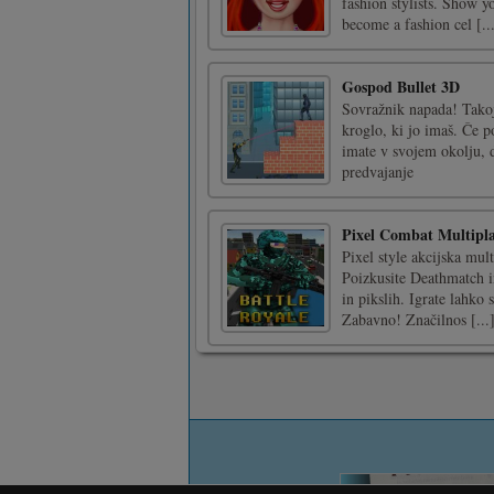
fashion stylists. Show yo
become a fashion cel [..
Gospod Bullet 3D
Sovražnik napada! Takoj 
kroglo, ki jo imaš. Če p
imate v svojem okolju, d
predvajanje
Pixel Combat Multipla
Pixel style akcijska mult
Poizkusite Deathmatch i
in pikslih. Igrate lahko
Zabavno! Značilnos [...