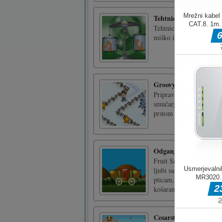
Tehtnica
Tehtnica je logična sest
miško in preslednico
Groovy Ski
Pripravite se na zadetke
smučarja skozi ograje in
prstom ali miško usmeri
Odganjalec sadja
Fruit Snatcher ima uredi
ljubi sadje, a je preveč 
pticam, ki jih nosijo.Ig
košarama za zbiran [...]
Cesarstvo Goodgame