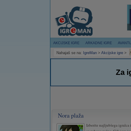
AKCIJSKE IGRE
ARKADNE IGRE
AVANT
Nahajaš se na:
IgreMan
>
Akcijske igre
>
Za i
Nora plaža
Izberite najljubšega igralca 