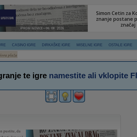
URE
CASINO IGRE
DIRKAŠKE IGRE
MISELNE IGRE
OSTALE IGRE
Nora plaža
granje te igre
namestite ali vklopite F
in pustite, da