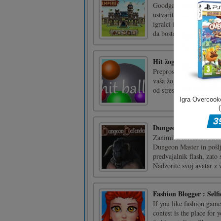
Goodgame Empire je odl
ustvarite močno vojsko 
igralci in bitkami igral
da boste vladar mogočneg
Hit žoge
Preprosta miza za biljar
vaša žoga dotakniti stra
od stresa.dotik miške
Dungeon Defender
Zanimiva mešanica strat
Dungeon Master in pošlj
predvajalnik flash, zato 
Nadzorite svoj avatar z w
Fashion Blogger : Selfi
If you like fashion games
contest is the place for