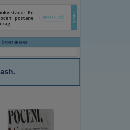
ŠPORTNE IGRE
lash
.