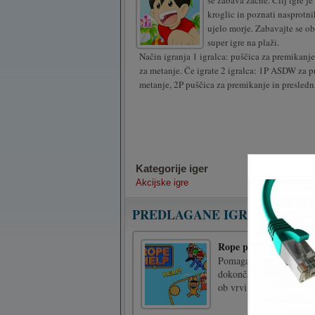
se zabava začne. Cilj igre je
kroglic in poznati nasprotni
ujelo morje. Zabavajte se ob
super igre na plaži.
Način igranja 1 igralca: puščica za premikanje
za metanje. Če igrate 2 igralca: 1P ASDW za 
metanje, 2P puščica za premikanje in presledn
Kategorije iger
Akcijske igre
PREDLAGANE IGRE
Rope pomoč
Pomagajte vsem palicam 
dokončajte zahtevno in 
ob vrvi Nadzirajte vrv,