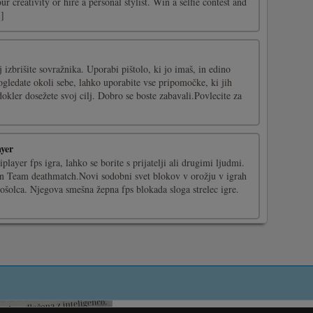
ur creativity or hire a personal stylist. Win a selfie contest and
.]
izbrišite sovražnika. Uporabi pištolo, ki jo imaš, in edino
ogledate okoli sebe, lahko uporabite vse pripomočke, ki jih
okler dosežete svoj cilj. Dobro se boste zabavali.Povlecite za
yer
iplayer fps igra, lahko se borite s prijatelji ali drugimi ljudmi.
n Team deathmatch.Novi sodobni svet blokov v orožju v igrah
 sošolca. Njegova smešna žepna fps blokada sloga strelec igre.
]