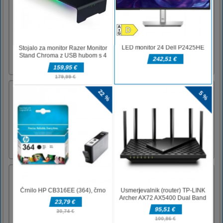
Toddler Coloring Game
Draw all the colorful animals step by step.
Painting for kids will be the best pastime!
Watch as a drawn crocodile comes to life and
dances to rock-and-roll, or a fox performs a
salsa dance in our toddler coloring
pages.Mouse or tap to play.
BFF srednješolski slog
Princesa Clara, Ava in Mia se bodo danes
pripravljale na šolo. Seveda je to običajen
dan, vendar potrebujejo vaš modni nasvet in
so danes radi bolj elegantni. Razveselite jih s
svojimi modnimi idejami.Za nadzor uporabite
miško
8b Pobeg manekenke
Modeling Girl Escape je pobeg iz točke in
klika, ki ga je razvila 8BGames. Predstavljajte
si, da ste šli v modelno hišo, da bi ga peljali
na modno revijo. Ko ste šli tja; ona si ujeta v