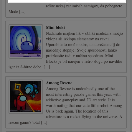
tej hiši. Poiščite kakšen skriti predmet, da
rešite nekaj zanimivih namigov, da pobegnete
Mode [...]
Mini bloki
Nadzirate majhen lik v obliki madeža z močjo
vklopa ali izklopa elementov na ravni.
Uporabite to moč modro, da dosežete cilj do
naslednje stopnje! Svoje sposobnosti lahko
preizkusite tudi v načinu speedrun. Mini
Blocks je bil narejen v retro slogu po navdihu
iger iz 8-bitne dobe. [...]
Among Rescue
Among Rescue is undoubtedly one of the
most interesting puzzle games this year, with
addictive gameplay and 2D art style. It is
worth noting that our cute little robot Among
Us is back again. The location of this
adventure is a rocket flying to the universe. A
rescue game's total [...]