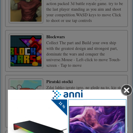
action packed 3d battle royale game. try to be
the last player standing as you aim and shoot
your competition.WASD keys to move Click
to shoot or use tap controls
Blockwars
Collect The part and Build your own ship
with the greatest design and strongest part,
dominate the wars and conquer the
universe.Mouse - Left-click to move Touch-
screen - Tap to move
Piratski otočki
Zdaj lahko igrate igro, ne glede na to, kje ste,
to lahko storite, kar je zelo tipična arkadna
zabava. V primeru, da ste zbrali kovance,
skrinje in verigo moči med otoki, dobite +1
kombinacijo . Kombinacije vam dajo dodatne
kovance.Bomba skrajša čas časovnika Ščit
podeli začasno [...]