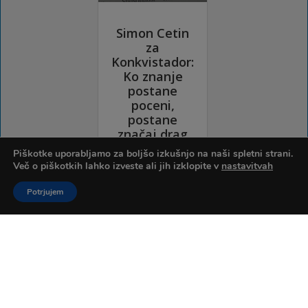
Piškotke uporabljamo za boljšo izkušnjo na naši spletni strani.
Več o piškotkih lahko izveste ali jih izklopite v
nastavitvah
Potrjujem