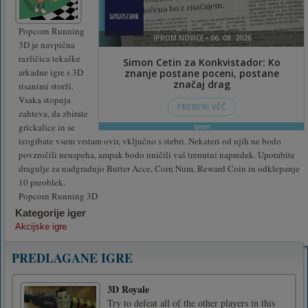
Popcorn Running
3D je navpična
različica tekaške
arkadne igre s 3D
risanimi storži.
Vsaka stopnja
zahteva, da zbirate
grickalice in se
izogibate vsem vrstam ovir, vključno s stebri. Nekateri od njih ne bodo
povzročili neuspeha, ampak bodo uničili vaš trenutni napredek. Uporabite
dragulje za nadgradnjo Butter Acce, Corn Num, Reward Coin in odklepanje
10 preoblek.
Popcorn Running 3D
Kategorije iger
Akcijske igre
PREDLAGANE IGRE
3D Royale
Try to defeat all of the other players in this