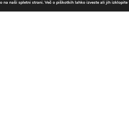
na naši spletni strani. Več o piškotkih lahko izveste ali jih izklopite
e Story, medtem ko se spopadate z roji sovražnikov in
e novo opremo in se učite čarobnih urokov.Tipke puščic -
cija s predmetiA - Skoki - AttackD - Čarobni meniQ, W, E -
emor igre Tipke la [...]
ong
Tower Mahjong. Združite 2 enake ploščice in odstranite vse
Super Market: Nakupovalni center
lfriend brezplačno nakupovalno središče, prvo 3D igro
upovalnega središča, izkusite dvig denarja z najnovejšim Super
ulator: Shopping Mall. Pojdite v supermarket, nakupujte kot
 uživate v [...]