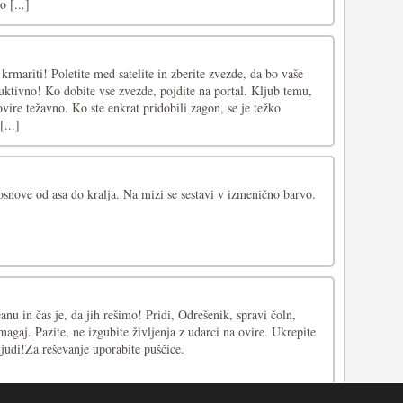
 [...]
 krmariti! Poletite med satelite in zberite zvezde, da bo vaše
uktivno! Ko dobite vse zvezde, pojdite na portal. Kljub temu,
ovire težavno. Ko ste enkrat pridobili zagon, se je težko
[...]
osnove od asa do kralja. Na mizi se sestavi v izmenično barvo.
anu in čas je, da jih rešimo! Pridi, Odrešenik, spravi čoln,
magaj. Pazite, ne izgubite življenja z udarci na ovire. Ukrepite
 ljudi!Za reševanje uporabite puščice.