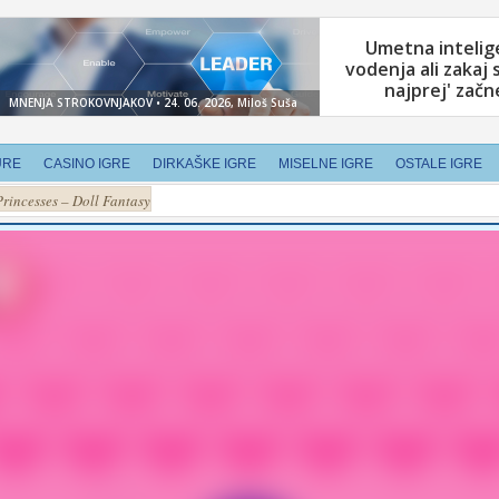
URE
CASINO IGRE
DIRKAŠKE IGRE
MISELNE IGRE
OSTALE IGRE
Princesses – Doll Fantasy