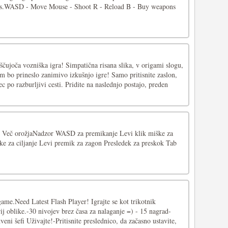
aps.WASD - Move Mouse - Shoot R - Reload B - Buy weapons
ščujoča vozniška igra! Simpatična risana slika, v origami slogu,
m bo prineslo zanimivo izkušnjo igre! Samo pritisnite zaslon,
ec po razburljivi cesti. Pridite na naslednjo postajo, preden
 • Več orožjaNadzor WASD za premikanje Levi klik miške za
ške za ciljanje Levi premik za zagon Presledek za preskok Tab
game.Need Latest Flash Player! Igrajte se kot trikotnik
j oblike.-30 nivojev brez časa za nalaganje =) - 15 nagrad-
eni šefi Uživajte!-Pritisnite preslednico, da začasno ustavite,