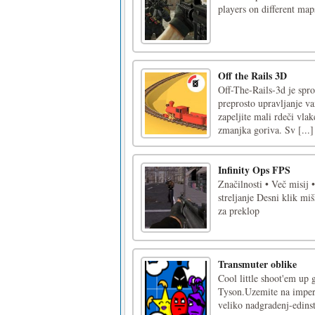
players on different m
Off the Rails 3D
Off-The-Rails-3d je spro
preprosto upravljanje va
zapeljite mali rdeči vlak
zmanjka goriva. Sv [...]
Infinity Ops FPS
Značilnosti • Več misij
streljanje Desni klik mi
za preklop
Transmuter oblike
Cool little shoot'em up 
Tyson.Uzemite na imperi
veliko nadgradenj-edinstv