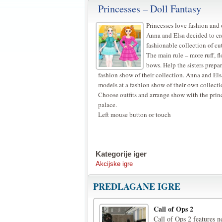
Princesses – Doll Fantasy
Princesses love fashion and o
Anna and Elsa decided to cr
fashionable collection of cut
The main rule – more ruff, f
bows. Help the sisters prepar
fashion show of their collection. Anna and Els
models at a fashion show of their own collectio
Choose outfits and arrange show with the princ
palace.
Left mouse button or touch
Kategorije iger
Akcijske igre
PREDLAGANE IGRE
Call of Ops 2
Call of Ops 2 features n