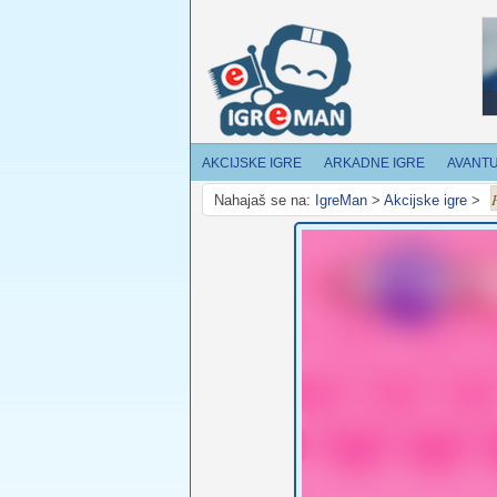
AKCIJSKE IGRE
ARKADNE IGRE
AVANT
Nahajaš se na:
IgreMan
>
Akcijske igre
>