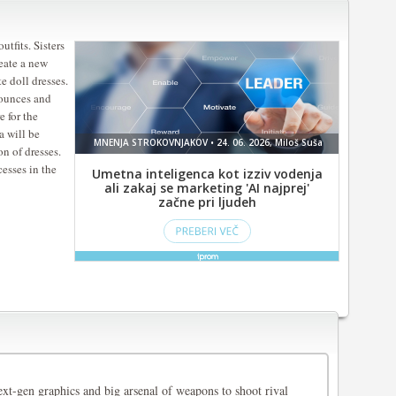
utfits. Sisters
eate a new
e doll dresses.
lounces and
e for the
a will be
n of dresses.
esses in the
ext-gen graphics and big arsenal of weapons to shoot rival