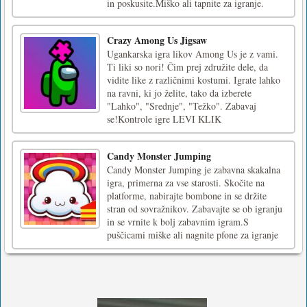
in poskusite.Miško ali tapnite za igranje.
Crazy Among Us Jigsaw
Ugankarska igra likov Among Us je z vami.
Ti liki so nori! Čim prej združite dele, da
vidite like z različnimi kostumi. Igrate lahko
na ravni, ki jo želite, tako da izberete
"Lahko", "Srednje", "Težko". Zabavaj
se!Kontrole igre LEVI KLIK
Candy Monster Jumping
Candy Monster Jumping je zabavna skakalna
igra, primerna za vse starosti. Skočite na
platforme, nabirajte bombone in se držite
stran od sovražnikov. Zabavajte se ob igranju
in se vrnite k bolj zabavnim igram.S
puščicami miške ali nagnite pfone za igranje