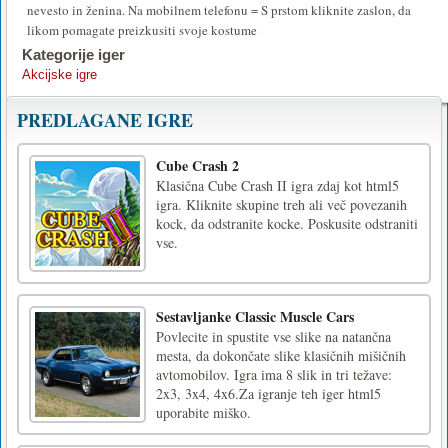
nevesto in ženina. Na mobilnem telefonu = S prstom kliknite zaslon, da
likom pomagate preizkusiti svoje kostume
Kategorije iger
Akcijske igre
PREDLAGANE IGRE
Cube Crash 2
Klasična Cube Crash II igra zdaj kot html5
igra. Kliknite skupine treh ali več povezanih
kock, da odstranite kocke. Poskusite odstraniti
vse.
Sestavljanke Classic Muscle Cars
Povlecite in spustite vse slike na natančna
mesta, da dokončate slike klasičnih mišičnih
avtomobilov. Igra ima 8 slik in tri težave:
2x3, 3x4, 4x6.Za igranje teh iger html5
uporabite miško.