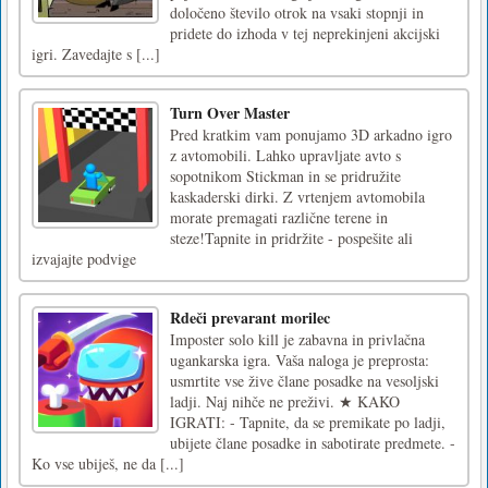
določeno število otrok na vsaki stopnji in
pridete do izhoda v tej neprekinjeni akcijski
igri. Zavedajte s [...]
Turn Over Master
Pred kratkim vam ponujamo 3D arkadno igro
z avtomobili. Lahko upravljate avto s
sopotnikom Stickman in se pridružite
kaskaderski dirki. Z vrtenjem avtomobila
morate premagati različne terene in
steze!Tapnite in pridržite - pospešite ali
izvajajte podvige
Rdeči prevarant morilec
Imposter solo kill je zabavna in privlačna
ugankarska igra. Vaša naloga je preprosta:
usmrtite vse žive člane posadke na vesoljski
ladji. Naj nihče ne preživi. ★ KAKO
IGRATI: - Tapnite, da se premikate po ladji,
ubijete člane posadke in sabotirate predmete. -
Ko vse ubiješ, ne da [...]