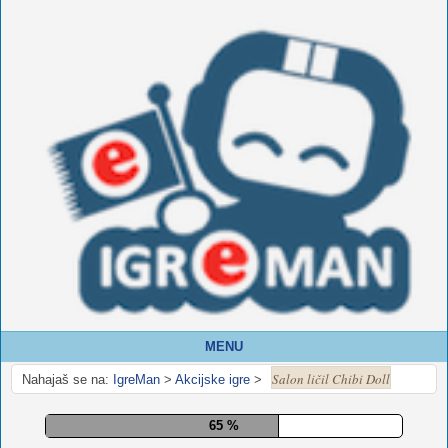
MENU
Salon ličil Chibi Doll
Nahajaš se na:
IgreMan
>
Akcijske igre
>
70 %