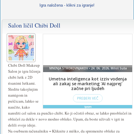
Igra naložena - klikni za igranje!
Salon ličil Chibi Doll
Chibi Doll Makeup
Salon je igra ličenja
chibi lutk z 2D
risanimi lutkami.
Sledite takojšnjim
namigom in
puščicam, lahko se
naučite, kako
narediti cel salon za punčko chibi. Ko ji očistiš obraz, se lahko preoblečeš in
oblečeš za dekle v novo modno obleko. Upam, da boste uživali v igri in
delili svoje ideje.
Na osebnem računalniku = Kliknite z miško, da spremenite obleke za