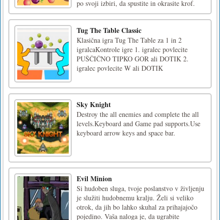
po svoji izbiri, da spustite in okrasite krof.
Tug The Table Classic
Klasična igra Tug The Table za 1 in 2
igralcaKontrole igre 1. igralec povlecite
PUŠČIČNO TIPKO GOR ali DOTIK 2.
igralec povlecite W ali DOTIK
Sky Knight
Destroy the all enemies and complete the all
levels.Keyboard and Game pad supports.Use
keyboard arrow keys and space bar.
Evil Minion
Si hudoben sluga, tvoje poslanstvo v življenju
je služiti hudobnemu kralju. Želi si veliko
otrok, da jih bo lahko skuhal za prihajajočo
pojedino. Vaša naloga je, da ugrabite