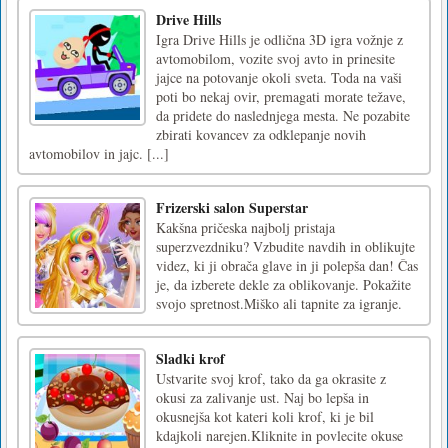
Drive Hills
Igra Drive Hills je odlična 3D igra vožnje z
avtomobilom, vozite svoj avto in prinesite
jajce na potovanje okoli sveta. Toda na vaši
poti bo nekaj ovir, premagati morate težave,
da pridete do naslednjega mesta. Ne pozabite
zbirati kovancev za odklepanje novih
avtomobilov in jajc. [...]
Frizerski salon Superstar
Kakšna pričeska najbolj pristaja
superzvezdniku? Vzbudite navdih in oblikujte
videz, ki ji obrača glave in ji polepša dan! Čas
je, da izberete dekle za oblikovanje. Pokažite
svojo spretnost.Miško ali tapnite za igranje.
Sladki krof
Ustvarite svoj krof, tako da ga okrasite z
okusi za zalivanje ust. Naj bo lepša in
okusnejša kot kateri koli krof, ki je bil
kdajkoli narejen.Kliknite in povlecite okuse