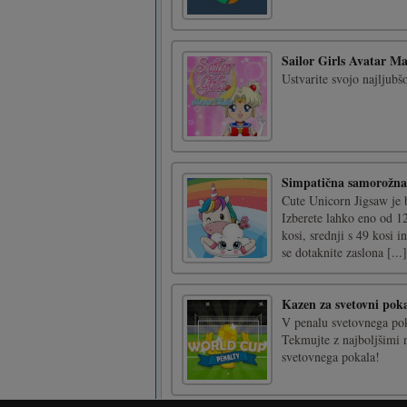
Sailor Girls Avatar M
Ustvarite svojo najljub
Simpatična samorožna 
Cute Unicorn Jigsaw je b
Izberete lahko eno od 12
kosi, srednji s 49 kosi i
se dotaknite zaslona [...]
Kazen za svetovni pok
V penalu svetovnega pok
Tekmujte z najboljšimi 
svetovnega pokala!