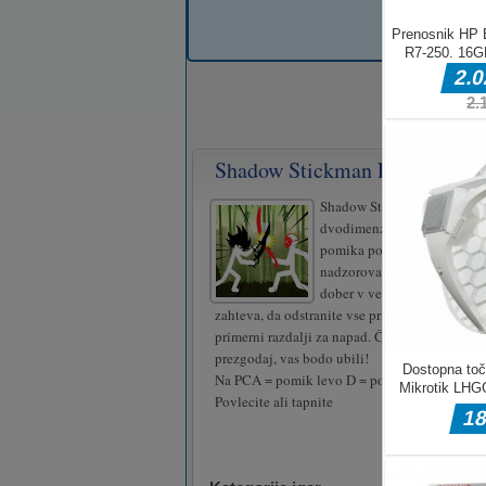
Shadow Stickman Fight
Shadow Stickman Fight je
dvodimenzionalna arkadna ig
pomika po strani. Imate pril
nadzorovati bojevnika Stick
dober v več bojnih potezah.
zahteva, da odstranite vse prihajajoče sovražn
primerni razdalji za napad. Če se premikate po
prezgodaj, vas bodo ubili!
Na PCA = pomik levo D = pomik desno Na mob
Povlecite ali tapnite