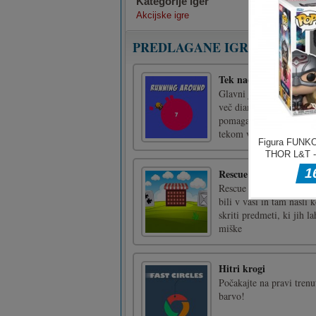
Kategorije iger
Akcijske igre
PREDLAGANE IGRE
Tek naokoli
Glavni junak igre je Bo
več diamantov. Toda zda
pomagati, da se izogne 
tekom v krogu povečali hi
Rescue The Goat
Rescue The Goat je igra,
bili v vasi in tam našli
skriti predmeti, ki jih 
miške
Hitri krogi
Počakajte na pravi trenu
barvo!