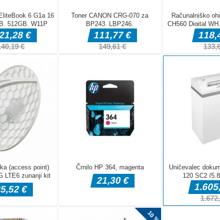
ra, ki se
ožnost
man, ki je
 Vsaka stopnja
ike na
časi ali
ilni napravi