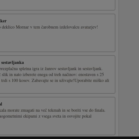
aker
šo deklico Mornar v tem čarobnem izdelovalcu avatarjev!
sestavljanka
rezplačna spletna igra iz žanrov sestavljank in sestavljank.
 slik in nato izberete enega od treh načinov: enostaven s 25
n trdi s 100 kosov. Zabavajte se in uživajte!Uporabite miško ali
al
ala morate zmagati na več tekmah in se boriti vse do finala.
nogometnimi ekipami z vsega sveta in osvojite pokal