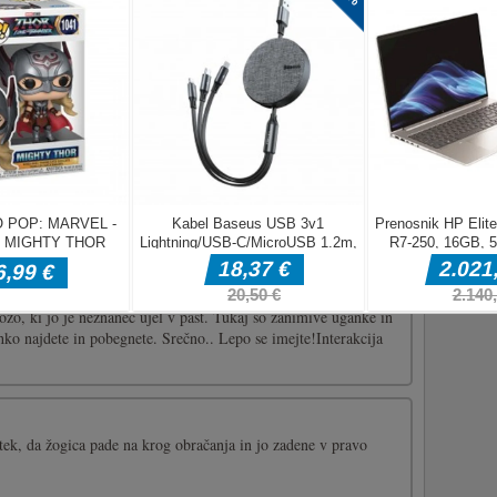
b Miner in med potovanjem po planetu si prizadeva najti vse
j je obtičal v teku rdečega kroga. Našemu junaku morate
vsem oviram, da lahko nadaljuje z rudarjenjem. Tako boste s
trost in s [...]
 ki jo je razvil 8B Games/Games2mad. Predstavljajte si, da ste
 kozo, ki jo je neznanec ujel v past. Tukaj so zanimive uganke in
lahko najdete in pobegnete. Srečno.. Lepo se imejte!Interakcija
tek, da žogica pade na krog obračanja in jo zadene v pravo