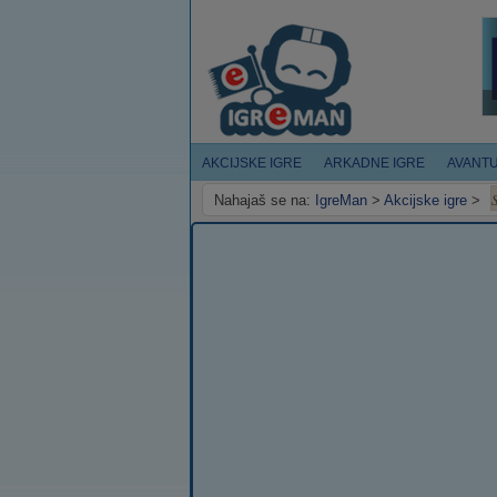
AKCIJSKE IGRE
ARKADNE IGRE
AVANT
Nahajaš se na:
IgreMan
>
Akcijske igre
>