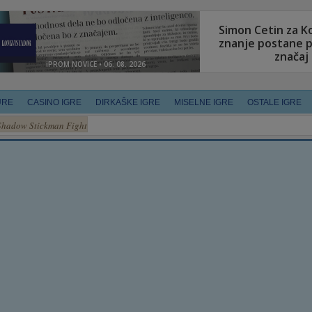
URE
CASINO IGRE
DIRKAŠKE IGRE
MISELNE IGRE
OSTALE IGRE
Shadow Stickman Fight