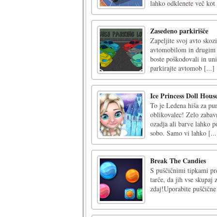
lahko odklenete več kot 
Zasedeno parkirišče
Zapeljite svoj avto skoz
avtomobilom in drugim v
boste poškodovali in unič
parkirajte avtomob [...]
Ice Princess Doll Hou
To je Ledena hiša za pu
oblikovalec! Zelo zabav
ozadja ali barve lahko p
sobo. Samo vi lahko [...
Break The Candies
S puščičnimi tipkami pre
tarče, da jih vse skupaj 
zdaj!Uporabite puščične 