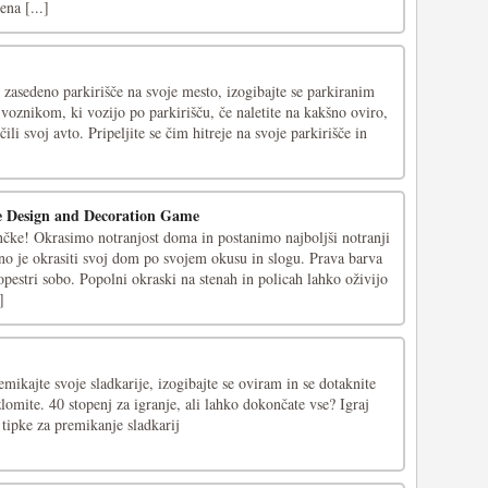
ena [...]
i zasedeno parkirišče na svoje mesto, izogibajte se parkiranim
oznikom, ki vozijo po parkirišču, če naletite na kakšno oviro,
ili svoj avto. Pripeljite se čim hitreje na svoje parkirišče in
se Design and Decoration Game
nčke! Okrasimo notranjost doma in postanimo najboljši notranji
no je okrasiti svoj dom po svojem okusu in slogu. Prava barva
opestri sobo. Popolni okraski na stenah in policah lahko oživijo
]
mikajte svoje sladkarije, izogibajte se oviram in se dotaknite
zlomite. 40 stopenj za igranje, ali lahko dokončate vse? Igraj
tipke za premikanje sladkarij