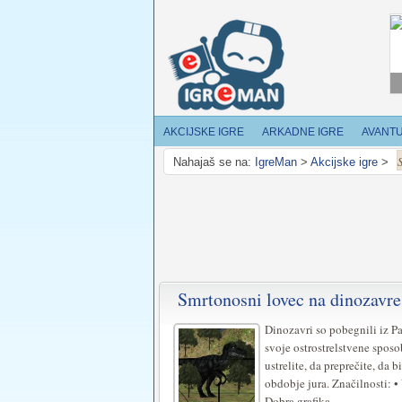
AKCIJSKE IGRE
ARKADNE IGRE
AVANT
Nahajaš se na:
IgreMan
>
Akcijske igre
>
Smrtonosni lovec na dinozavre
Dinozavri so pobegnili iz P
svoje ostrostrelstvene sposo
ustrelite, da preprečite, da b
obdobje jura. Značilnosti: •
Dobra grafika