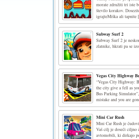
morate združiti tri iste
število korakov. Dosezit
igrajteMiška ali tapnite [
Subway Surf 2
Subway Surf 2 je neskon
zlatnike, hkrati pa se i
Vegas City Highway B
“Vegas City Highway: Bu
the city give a fell as 
Bus Parking Simulator”,
mistake and you are gon
Mini Car Rush
Mini Car Rush je čudovi
Vaš cilj je doseči ciljn
avtomobili, ki dirkajo po