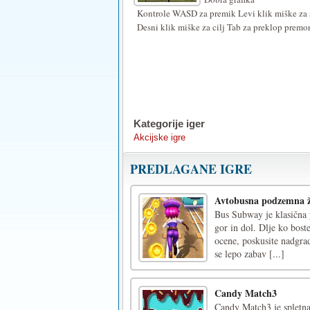
Kontrole WASD za premik Levi klik miške za s
Desni klik miške za cilj Tab za preklop premo
Kategorije iger
Akcijske igre
PREDLAGANE IGRE
Avtobusna podzemna ž
Bus Subway je klasična 
gor in dol. Dlje ko boste
ocene, poskusite nadgrad
se lepo zabav [...]
Candy Match3
Candy Match3 je spletna 