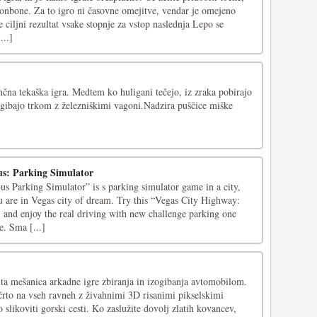
 bonbone. Za to igro ni časovne omejitve, vendar je omejeno
e ciljni rezultat vsake stopnje za vstop naslednja Lepo se
...]
čna tekaška igra. Medtem ko huligani tečejo, iz zraka pobirajo
zogibajo trkom z železniškimi vagoni.Nadzira puščice miške
us: Parking Simulator
s Parking Simulator” is s parking simulator game in a city,
you are in Vegas city of dream. Try this “Vegas City Highway:
 and enjoy the real driving with new challenge parking one
e. Sma [...]
ta mešanica arkadne igre zbiranja in izogibanja avtomobilom.
o črto na vseh ravneh z živahnimi 3D risanimi pikselskimi
 slikoviti gorski cesti. Ko zaslužite dovolj zlatih kovancev,