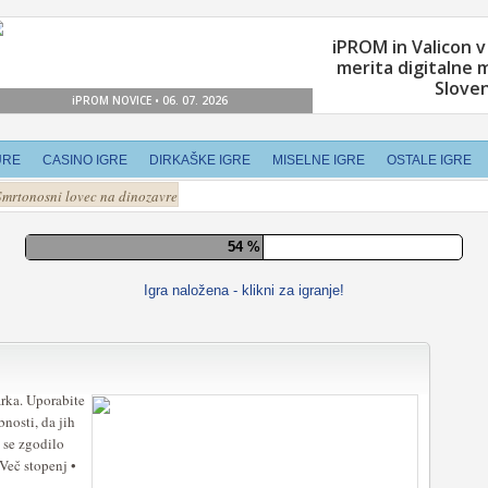
URE
CASINO IGRE
DIRKAŠKE IGRE
MISELNE IGRE
OSTALE IGRE
Smrtonosni lovec na dinozavre
60 %
Igra naložena - klikni za igranje!
arka. Uporabite
bnosti, da jih
i se zgodilo
 Več stopenj •