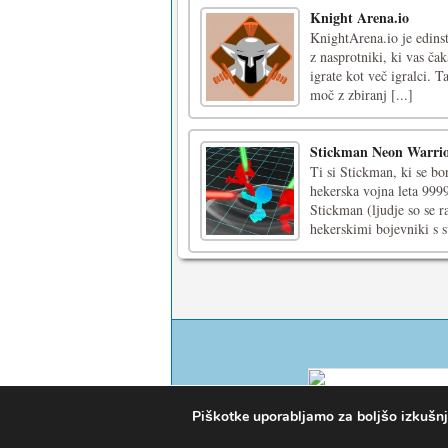
Knight Arena.io
KnightArena.io je edinstv
z nasprotniki, ki vas čak
igrate kot več igralci. 
moč z zbiranj [...]
Stickman Neon Warrior
Ti si Stickman, ki se bo
hekerska vojna leta 999
Stickman (ljudje so se r
hekerskimi bojevniki s s
Piškotke uporabljamo za boljšo izkušnjo 