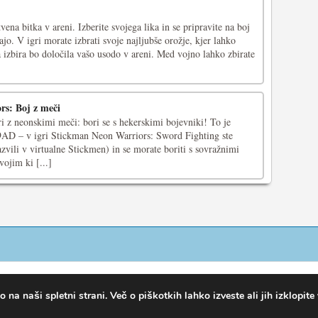
ena bitka v areni. Izberite svojega lika in se pripravite na boj
ajo. V igri morate izbrati svoje najljubše orožje, kjer lahko
Ta izbira bo določila vašo usodo v areni. Med vojno lahko zbirate
s: Boj z meči
ri z neonskimi meči: bori se s hekerskimi bojevniki! To je
9AD – v igri Stickman Neon Warriors: Sword Fighting ste
azvili v virtualne Stickmen) in se morate boriti s sovražnimi
vojim ki [...]
na naši spletni strani. Več o piškotkih lahko izveste ali jih izklopite