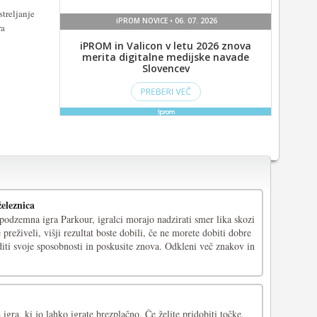
treljanje
ra
eleznica
podzemna igra Parkour, igralci morajo nadzirati smer lika skozi
 preživeli, višji rezultat boste dobili, če ne morete dobiti dobre
iti svoje sposobnosti in poskusite znova. Odkleni več znakov in
igra, ki jo lahko igrate brezplačno. Če želite pridobiti točke,