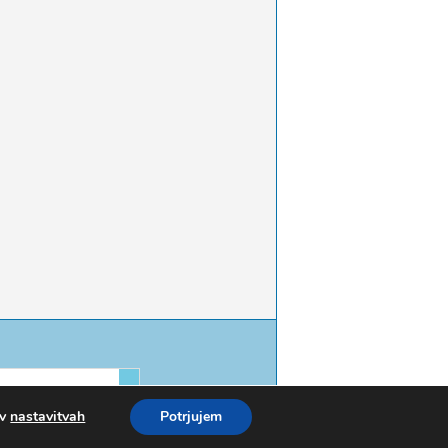
 v
nastavitvah
Potrjujem