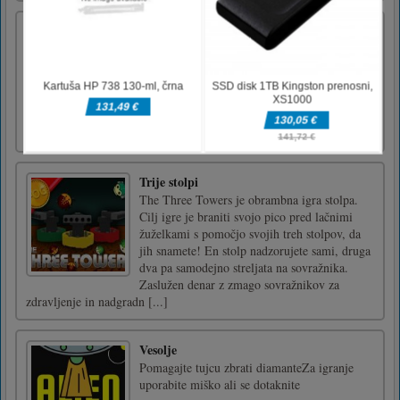
Mario and Yoshi Jigsaw
Mario and Yoshi Jigsaw is a online game that
you can play for free. Mario and Yoshi Jigsaw
is a free online Mario jigsaw game. Drag the
pieces into right position using your mouse ot
tap on mobile. Have a fun time playing Mario
and Yoshi Jigsaw game.Mouse or tap to play
Trije stolpi
The Three Towers je obrambna igra stolpa.
Cilj igre je braniti svojo pico pred lačnimi
žuželkami s pomočjo svojih treh stolpov, da
jih snamete! En stolp nadzorujete sami, druga
dva pa samodejno streljata na sovražnika.
Zaslužen denar z zmago sovražnikov za
zdravljenje in nadgradn [...]
Vesolje
Pomagajte tujcu zbrati diamanteZa igranje
uporabite miško ali se dotaknite