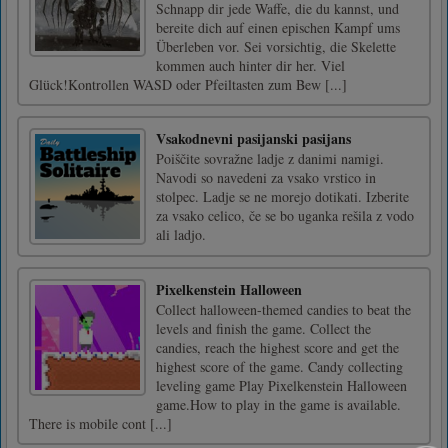
Schnapp dir jede Waffe, die du kannst, und
bereite dich auf einen epischen Kampf ums
Überleben vor. Sei vorsichtig, die Skelette
kommen auch hinter dir her. Viel
Glück!Kontrollen WASD oder Pfeiltasten zum Bew [...]
Vsakodnevni pasijanski pasijans
Poiščite sovražne ladje z danimi namigi.
Navodi so navedeni za vsako vrstico in
stolpec. Ladje se ne morejo dotikati. Izberite
za vsako celico, če se bo uganka rešila z vodo
ali ladjo.
Pixelkenstein Halloween
Collect halloween-themed candies to beat the
levels and finish the game. Collect the
candies, reach the highest score and get the
highest score of the game. Candy collecting
leveling game Play Pixelkenstein Halloween
game.How to play in the game is available.
There is mobile cont [...]