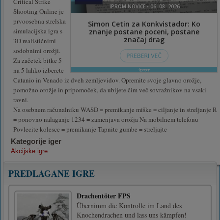
Critical Strike
Shooting Online je
prvoosebna strelska
simulacijska igra s
3D realističnimi
sodobnimi orožji.
Za začetek bitke 5
na 5 lahko izberete
Catanio in Venado iz dveh zemljevidov. Opremite svoje glavno orožje,
pomožno orožje in pripomoček, da ubijete čim več sovražnikov na vsaki
ravni.
Na osebnem računalniku WASD = premikanje miške = ciljanje in streljanje R
= ponovno nalaganje 1234 = zamenjava orožja Na mobilnem telefonu
Povlecite kolesce = premikanje Tapnite gumbe = streljajte
Kategorije iger
Akcijske igre
PREDLAGANE IGRE
Drachentöter FPS
Übernimm die Kontrolle im Land des
Knochendrachen und lass uns kämpfen!