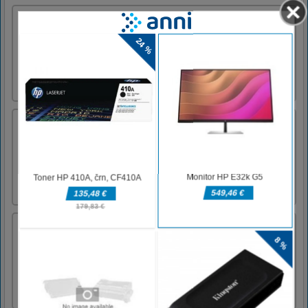
Stick Man Hook
Let become a stickman, then enjoy his
adventure!Click to hook the spring
Mahjong črno-belo
Igrajte posebno igro mahjong z belimi in
črnimi ploščicami. Kombinirajte belo ploščico
s črno ploščico z obema enakima slikama.
Poskusite odstraniti vse ploščice.
Fuzzy labirint
Lepa puzzle igra. Premaknite svoj rdeči blok
po labirintu in zbirajte sijoče predmete.Na
namizju uporabite WASD ali puščične tipke
na mobilni napravi, da premaknete svoj blok