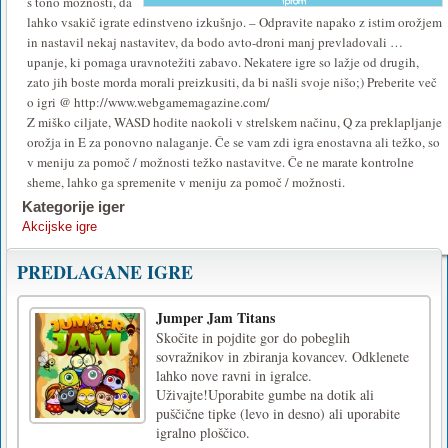
s tono možnosti, da
lahko vsakič igrate edinstveno izkušnjo. – Odpravite napako z istim orožjem
in nastavil nekaj nastavitev, da bodo avto-droni manj prevladovali …
upanje, ki pomaga uravnotežiti zabavo. Nekatere igre so lažje od drugih,
zato jih boste morda morali preizkusiti, da bi našli svoje nišo;) Preberite več
o igri @ http://www.webgamemagazine.com/
Z miško ciljate, WASD hodite naokoli v strelskem načinu, Q za preklapljanje
orožja in E za ponovno nalaganje. Če se vam zdi igra enostavna ali težko, so
v meniju za pomoč / možnosti težko nastavitve. Če ne marate kontrolne
sheme, lahko ga spremenite v meniju za pomoč / možnosti.
Kategorije iger
Akcijske igre
PREDLAGANE IGRE
Jumper Jam Titans
Skočite in pojdite gor do pobeglih
sovražnikov in zbiranja kovancev. Odklenete
lahko nove ravni in igralce.
Uživajte!Uporabite gumbe na dotik ali
puščične tipke (levo in desno) ali uporabite
igralno ploščico.