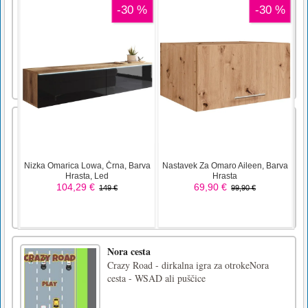
Ljubki psički v avtomobilih Match 3
Čudoviti kužki v avtomobilih Match 3 - ta kul
igra tri zapored, v katero morate bloke iste
barve položiti v serijo treh kosov ali več, da
dosežete najvišjo možno oceno. levo ni padlo
prenizko, sicer bo igre konec. Uživajte v
igri!Z miško igrajte igro ali tapnite zaslon!
Green Slaughter
An hacker spotted a big conspiracy, but he is
alone, so he can't do anything to save the
world. He can't call neither the police nor the
army, he needs an outsider. Somebody who
knows how to fight and has nothing to lose.
Prepare your weapons and Kill dozens and
dozens of monster [...]
Nora cesta
Crazy Road - dirkalna igra za otrokeNora
cesta - WSAD ali puščice