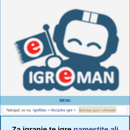
MENU
Splošna igra v obrambi
Nahajaš se na:
IgreMan
>
Akcijske igre
>
Za igranje te igre
namestite ali