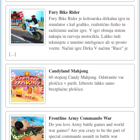
Fury Bike Rider
Fury Bike Rider je kolesarska dirkalna igra in
simulator s kul grafiko, realistično fiziko in
različnimi načini igre. V igri obstaja sistem
nakupa in razvoja motocikla. Lahko tudi
tekmujete z umetno inteligenco ali se prosto
vozite. Načini igre Dirka V načinu "Race" je
[...]
Candyland Mahjong
60 stopenj Candy Mahjong. Odstranite vse
ploščice v parih. Izberete lahko samo
brezplačne ploščice.
Frontline Army Commando War
Do you love Army battle games and world
war games? Are you crazy to be the part of
special commando assault in battle war