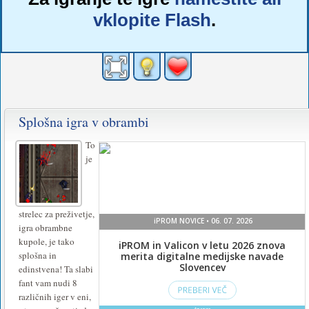
vklopite Flash
.
Splošna igra v obrambi
To
je
strelec za preživetje,
igra obrambne
kupole, je tako
splošna in
edinstvena! Ta slabi
fant vam nudi 8
različnih iger v eni,