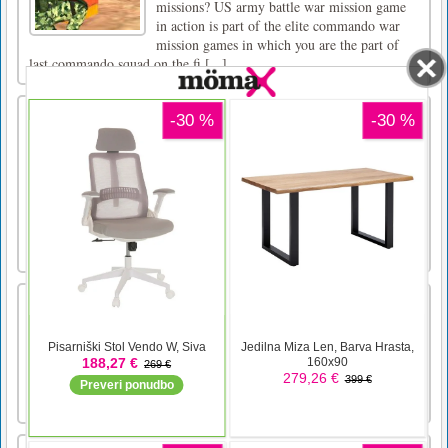
missions? US army battle war mission game
in action is part of the elite commando war
mission games in which you are the part of
last commando squad on the fi [...]
GTR Drift & Stunt
GTR Drift & Stunt je krasen simulator
avtomobila "GTR", ki je postavljen v
čudovitem mestu in ga lahko raziščete.
Naredite kaskade in se odpravite po mestu, da
dosežete najboljši rezultat!Puščične tipke -
Premakni CarF - BoostG - Počasno gibanjeC -
Spremeni kamero Y [...]
Filled Glass
Filled Glass – is a game in which you need to
fill a glass with colorful ballsmouse & touch