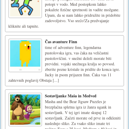
potopi v vodo. Med postopkom lahko
pokažete fizične spretnosti in vadite možgane.
Upam, da se nam lahko pridružite in pridobite
zadovoljstvo. Vso srečo!Za predvajanje
kliknite ali tapnite.
Čas avanture Finn
time of adventure finn, legendarna
pustolovska igra, vas čaka na veličastni
pustolovščini. v snežni deželi morate biti
previdni. vojaki snežnega kralja so povsod.
zberite pozne kristale in pridite do konca igre.
Jacky in psom prijazen finn. Čaka vas 11
zahtevnih poglavij Obstaja [...]
Sestavljanke Maša in Medved
Masha and the Bear Jigsaw Puzzles je
brezplačna spletna igra iz žanra ugank in
sestavljank. V tej igri imate skupaj 12
sestavljank. Začeti morate od prve in odkleniti
naslednjo sliko. Za vsako sliko imate tri
načine: Easy s 25 kosi, Medium s 49 kosi in