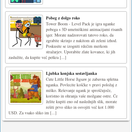
Pobeg z dolgo roko
Tower Boom - Level Pack je igra uganke
pobega s 3D umetniškimi animacijami risanih
iger. Morate nadzorovati tatovo roko, da
zgrabite skrinjo z nakitom ali zeleni izhod.
Poskusite se izogniti rdečim merkom
stražarjev. Uporabite zlate kovance, ki jih
zaslužite, da kupite več petkra [...]
Ljubka konjska sestavljanka
Cute Little Horse Jigsaw je zabavna spletna
uganka. Povlecite koščke v pravi položaj z
miško. Reševanje ugank je sproščujoče,
koristno in ohranja vaše možgane ostre. Če
želite kupiti eno od naslednjih slik, morate
rešiti prvo sliko in osvojiti več kot 1.000
USD. Za vsako sliko im [...]