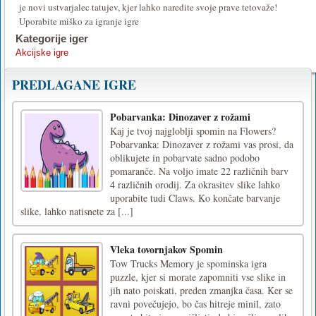
je novi ustvarjalec tatujev, kjer lahko naredite svoje prave tetovaže!
Uporabite miško za igranje igre
Kategorije iger
Akcijske igre
PREDLAGANE IGRE
Pobarvanka: Dinozaver z rožami
Kaj je tvoj najgloblji spomin na Flowers?
Pobarvanka: Dinozaver z rožami vas prosi, da
oblikujete in pobarvate sadno podobo
pomaranče. Na voljo imate 22 različnih barv
4 različnih orodij. Za okrasitev slike lahko
uporabite tudi Claws. Ko končate barvanje
slike, lahko natisnete za [...]
Vleka tovornjakov Spomin
Tow Trucks Memory je spominska igra
puzzle, kjer si morate zapomniti vse slike in
jih nato poiskati, preden zmanjka časa. Ker se
ravni povečujejo, bo čas hitreje minil, zato