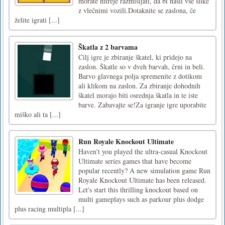
morate hitreje razmišljati, da bi našli vse slike
z vlečnimi vozili.Dotaknite se zaslona, če
želite igrati [...]
Škatla z 2 barvama
Cilj igre je zbiranje škatel, ki pridejo na
zaslon. Škatle so v dveh barvah, črni in beli.
Barvo glavnega polja spremenite z dotikom
ali klikom na zaslon. Za zbiranje dohodnih
škatel morajo biti osrednja škatla in te iste
barve. Zabavajte se!Za igranje igre uporabite
miško ali ta [...]
Run Royale Knockout Ultimate
Haven't you played the ultra-casual Knockout
Ultimate series games that have become
popular recently? A new simulation game Run
Royale Knockout Ultimate has been released.
Let's start this thrilling knockout based on
multi gameplays such as parkour plus dodge
plus racing multipla [...]