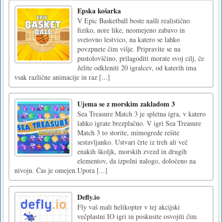
Epska košarka
V Epic Basketball boste našli realistično
fiziko, nore like, neomejeno zabavo in
svetovno lestvico, na katero se lahko
povzpnete čim višje. Pripravite se na
pustolovščino, prilagoditi morate svoj cilj, če
želite odkleniti 20 igralcev, od katerih ima
vsak različne animacije in raz [...]
Ujema se z morskim zakladom 3
Sea Treasure Match 3 je spletna igra, v katero
lahko igrate brezplačno. V igri Sea Treasure
Match 3 to storite, mimogrede rešite
sestavljanko. Ustvari črte iz treh ali več
enakih školjk, morskih zvezd in drugih
elementov, da izpolni nalogo, določeno na
nivoju. Čas je omejen.Upora [...]
Defly.io
Fly vaš mali helikopter v tej akcijski
večplastni IO igri in poskusite osvojiti čim