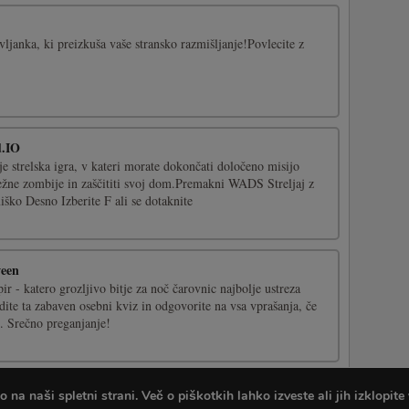
avljanka, ki preizkuša vaše stransko razmišljanje!Povlecite z
d.IO
e strelska igra, v kateri morate dokončati določeno misijo
dležne zombije in zaščititi svoj dom.Premakni WADS Streljaj z
ko Desno Izberite F ali se dotaknite
ween
 - katero grozljivo bitje za noč čarovnic najbolje ustreza
ite ta zabaven osebni kviz in odgovorite na vsa vprašanja, če
i. Srečno preganjanje!
ir Salon
na naši spletni strani. Več o piškotkih lahko izveste ali jih izklopite