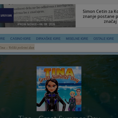
URE
CASINO IGRE
DIRKAŠKE IGRE
MISELNE IGRE
OSTALE IGRE
Tina – Veliki poletni dan