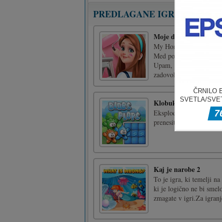
PREDLAGANE IGRE
Moje domače sanje o o
My Home Design Dreams j
Med postopkom lahko igr
Upam, da se lahko prid
zadovoljstvo. Vso srečo!M
Klobuki klopi
Eksplodirajte klobuke, p
prenesite čim več točk!
Kaj je narobe 2
To je igra, ki temelji na
ki je logično ne bi smel
zmagate v igri.Za igranj