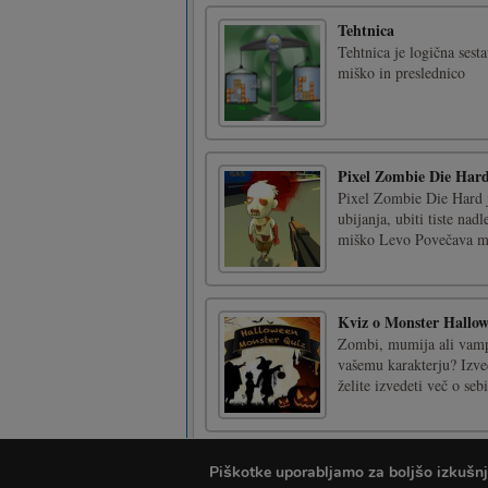
Tehtnica
Tehtnica je logična sest
miško in preslednico
Pixel Zombie Die Har
Pixel Zombie Die Hard j
ubijanja, ubiti tiste na
miško Levo Povečava miš
Kviz o Monster Hallo
Zombi, mumija ali vampir
vašemu karakterju? Izved
želite izvedeti več o seb
Long Hair Princess Ha
Piškotke uporabljamo za boljšo izkušnjo 