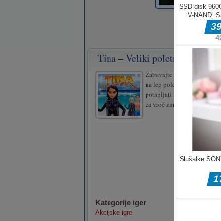
Tina – Veliki poletni dan
Zabavajte se na soncu s Tin
na lep poletni dan! Pojdi se
potapljati in se zvečer obleč
za vroč zmenek!
Kategorije iger
Akcijske igre