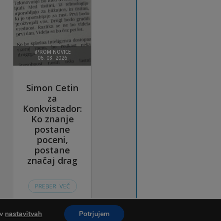
 v
nastavitvah
Potrjujem