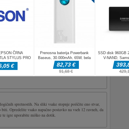
blikovanju
e nekakšna priljubljena nova hišna dekoracija za sprostitev.
alci izbirajo in okrasijo sobo. Poskusite lahko v prostem času.
ružite mojim Home Design Design Dreams in pridobite
iško ali t [...]
ovzročite verižne reakcije in v tej zabavni logični sestavljanki
 logičnih spretnostih. Na sliki vsake stopnje poiščite eno stvar,
o biti. Opredelite vsako napačno postavko na vseh 12 ravneh, da
e te igre uporabite miško na dotik.