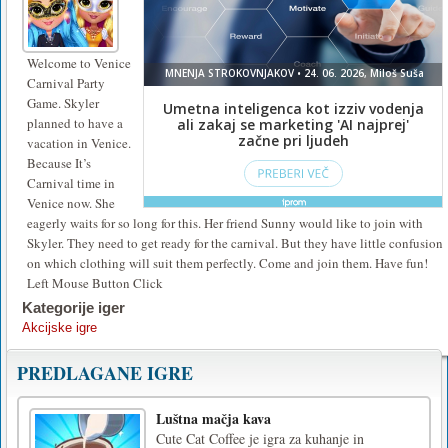
Welcome to Venice
Carnival Party
Game. Skyler
planned to have a
vacation in Venice.
Because It’s
Carnival time in
Venice now. She
eagerly waits for so long for this. Her friend Sunny would like to join with
Skyler. They need to get ready for the carnival. But they have little confusion
on which clothing will suit them perfectly. Come and join them. Have fun!
Left Mouse Button Click
Kategorije iger
Akcijske igre
PREDLAGANE IGRE
Luštna mačja kava
Cute Cat Coffee je igra za kuhanje in