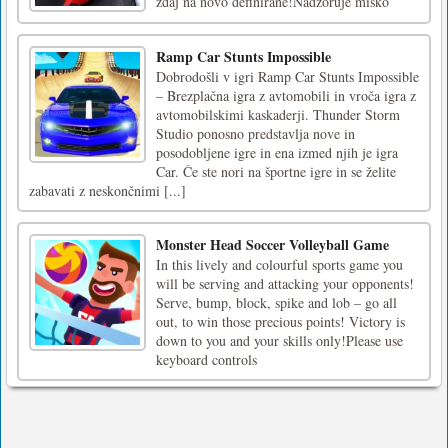
zdaj na novo definirane!Nadzoruje miško
Ramp Car Stunts Impossible
Dobrodošli v igri Ramp Car Stunts Impossible
– Brezplačna igra z avtomobili in vroča igra z
avtomobilskimi kaskaderji. Thunder Storm
Studio ponosno predstavlja nove in
posodobljene igre in ena izmed njih je igra
Car. Če ste nori na športne igre in se želite
zabavati z neskončnimi [...]
Monster Head Soccer Volleyball Game
In this lively and colourful sports game you
will be serving and attacking your opponents!
Serve, bump, block, spike and lob – go all
out, to win those precious points! Victory is
down to you and your skills only!Please use
keyboard controls