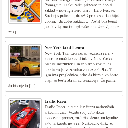
Pomagajte junaku rešiti princeso in dobiti
zaklad v novi igri hero wars - Hero Rescue.
Streljaj s palicami, da rešiš princeso, da ubiješ
gobline, da dobiš zaklad, ... Postal boš bogat
junak v tej mestni igri reševanja.Upravljanje z
miš [...]
New York taksi licenca
New York Taxi License je vozniška igra, v
kateri se naučite voziti taksi v New Yorku!
Sledite inštruktorju in se varno vozite, da
dobite svojo vozovnico za novo službo. Ta
igra ima preglednico, tako da hitreje ko boste
višji, se boste zbrali na semaforju. Če pazite,
da hitenje la [...]
Traffic Racer
Traffic Racer je mejnik v žanru neskončnih
arkadnih dirk. Vozite svoj avto skozi
avtocestni promet, zaslužite denar, nadgradite
avto in kupite novega. Neskončne dirke so