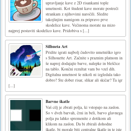
upravljanje kave z 2D risankami tople
umetnosti. Kot študent kave morate postreči
strankam z njihovimi naročili. Sledite
takojšnjim namigom za pripravo prve
skodelice kave. Večinoma morate na mizo
najprej postaviti skodelico kave. Pridobiva s [...]
Silhueta Art
Pridite igrati najbolj čudovito umetniško igro
s Silhouette Art. Začnite s praznim platnom in
še naprej dodajajte barve, nalepke in bleščice
na tablo. Končni rezultat vam bo vzel dih.
Digitalna umetnost še nikoli ni izgledala tako
dobro? Ste dober risar, slikar ali skičar? Ta igr
[...]
Barvne škatle
Vaš cilj je zbrati polja, ki vstopajo na zaslon.
So v dveh barvah, črni in beli, barvo glavnega
polja pa lahko spremenite z dotikom ali
klikom na zaslon. Da bi zbirali dohodne
škatle, bi morale biti centralne škatle in te iste