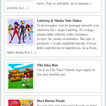
barve. Zato se potrudite, da se ujemate s
pravilno ba [...]
Ladybug & Mačka Noir Maker
Ta proizvajalec vam bo pomagal ustvariti svoj
edinstven lik v slogu Ladybug. Za svojega
junaka lahko izberete veliko kostumov,
čevljev, las, maske in dodatkov. Barvajte te
predmete v svojih najljubših barvah. Ustvari
dekle superheroja in superheroja, da se bosta
lahko skupaj bori [...]
Tiki Taka Run
Čas je za Tiki Taka! Udarite žogo naprej in
čim prej dosežite gol.
Hero Rescue Puzzle
So vam všeč igre reševanja? Seveda so super.