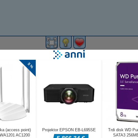
ta ta vikend
deta orodij, ki
mete morate
bleko za otroka
hrano in