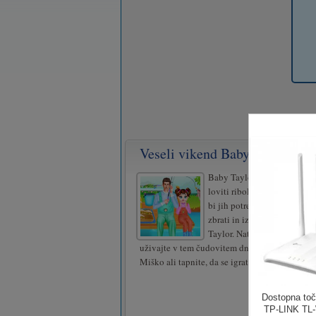
Veseli vikend Baby Taylor
Baby Taylor in njen oče želi
loviti ribolov, vendar ne naj
bi jih potrebovala. Te pred
zbrati in izbrati primerno o
Taylor. Nato jim pripravite 
uživajte v tem čudovitem dnevu z njimi!
Miško ali tapnite, da se igrate