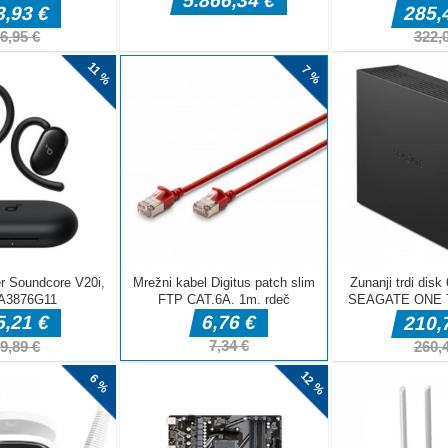
vozila
upnih vozil in štirikolesnikov in na vseh pobarvankah dobite
najboljše!Z miško kliknite
tične sposobnosti. Kliknite na 2 ploščice, ki dajo določeno
terju.