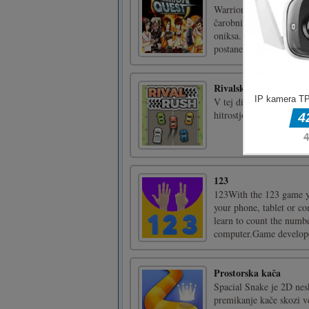
Warrior Quest je klasičn
čarobni oniks nesmrtnos
oniksa. Izberete lahko s
postanete končni bojev [
Rivalski hitenja
V tej dirkaški igri gre
hitrostjo in se za vsako
123
123With the 123 game yo
your phone, tablet or 
learn to count the numbe
computer.Game develope
Prostorska kača
Spacial Snake je 2D nes
premikanje kače skozi ve