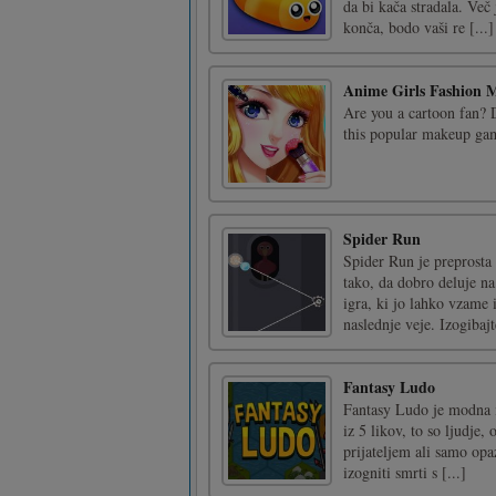
da bi kača stradala. Več 
konča, bodo vaši re [...]
Anime Girls Fashion 
Are you a cartoon fan? D
this popular makeup ga
Spider Run
Spider Run je preprosta 
tako, da dobro deluje n
igra, ki jo lahko vzame 
naslednje veje. Izogibajte
Fantasy Ludo
Fantasy Ludo je modna ig
iz 5 likov, to so ljudje
prijateljem ali samo opa
izogniti smrti s [...]