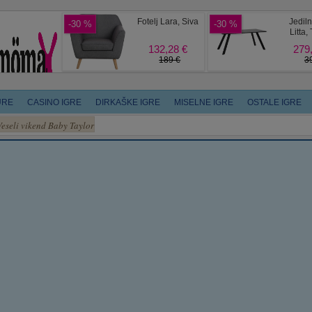
URE
CASINO IGRE
DIRKAŠKE IGRE
MISELNE IGRE
OSTALE IGRE
Veseli vikend Baby Taylor