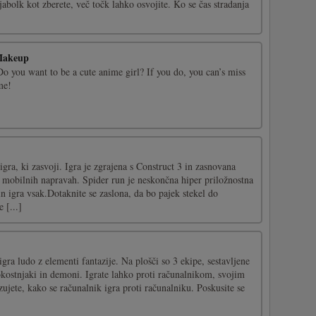
jabolk kot zberete, več točk lahko osvojite. Ko se čas stradanja
Makeup
o you want to be a cute anime girl? If you do, you can’s miss
me!
igra, ki zasvoji. Igra je zgrajena s Construct 3 in zasnovana
a mobilnih napravah. Spider run je neskončna hiper priložnostna
in igra vsak.Dotaknite se zaslona, da bo pajek stekel do
 [...]
ra ludo z elementi fantazije. Na plošči so 3 ekipe, sestavljene
, okostnjaki in demoni. Igrate lahko proti računalnikom, svojim
zujete, kako se računalnik igra proti računalniku. Poskusite se