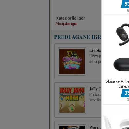
Kategorije iger
Akcijske igre
PREDLAGANE IGRE
Ljubka pobarvanka za 
Uživajte v barvanju prik
nova presenečenja. Vse 
Jolly Jong Math
Preizkusite svoje matema
številko pri danem opera
Warrior Quest