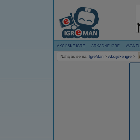
AKCIJSKE IGRE
ARKADNE IGRE
AVANT
Nahajaš se na:
IgreMan
>
Akcijske igre
>