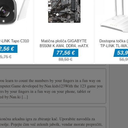
a borbena igra, v kateri se morate boriti do konca, da dobite
ti. Samo pravi bojevnik bi moral biti vreden tega čarobnega
vojega lika med šestimi različnimi borci in začnete svoj boj, da
...]
 samo za vaše spretnosti - krmarite po močnem prometu s polno
 ceno izogibajte nesrečam!
u learn to count the numbers by your fingers in a fun way on
computer.Game developed by:Nau.kids123With the 123 game you
rs by your fingers in a fun way on your phone, tablet or
d by:Nau.ki [...]
končna arkadna igra za zbiranje kač. Uporabite navodila za
solje. Pojejte čim več zelenih jabolk, vendar morate preprečiti,