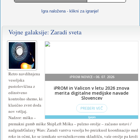
Igra naložena - klikni za igranje!
Vojne galaksije: Zaradi sveta
Za
igranje
te
igre
namestite
Retro navdihnjena
vesoljska
ali
pustolovščina z
vklopite
edinstveno
kontrolno shemo, ki
Flash
.
klasično zvrst doda
nov vrtljaj.
Nadzor: miška –
premakni gumb miške ShipLeft Miška – pulzno orožje – začasno ustavi /
nadgradiGalaxy Wars: Zaradi varstva vesolja bo preizkusil koordinacijo med
roko in očmi, ko se izmikate sovražnikovemu skladišču, vaše orožje pa kroži