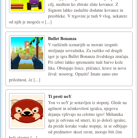
cilj, medtem ko zbirate zlate kovance. Z
Signom lahko zaslužite dodatne kovance in
preobleke. V trgovini je tudi 9 vlog, nekatere
od njih je mogoče o [...]
Bullet Bonanza
V različnih scenarijih se morate izogniti
streljanju sovražnika. Za razliko od drugih
iger je igra Bullet Bonanza živalskega značaja.
Pri izbiri lahko spremenite tudi barvo kože
lika. Obstajajo lisice, piščanci, krave in nova
žival: nosorog. Opaziti! Imate samo eno
priložnost, če [...]
Ti proti uoY
You vs uoY je sestavljen iz stopenj. Glede na
agilnost in učinkovitost igralca, njegova
dejanja vplivajo na celotno igro! Mehanika
igre je odvisna od smeri, ki jo določi igralec,
da preide korake vsake stopnje, in se odbijajo
od predmetov skozi ravni, morajo biti čim
bolj okretni [...]