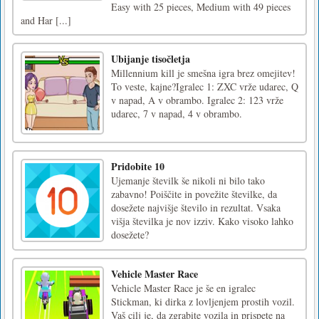
Easy with 25 pieces, Medium with 49 pieces
and Har [...]
Ubijanje tisočletja
Millennium kill je smešna igra brez omejitev!
To veste, kajne?Igralec 1: ZXC vrže udarec, Q
v napad, A v obrambo. Igralec 2: 123 vrže
udarec, 7 v napad, 4 v obrambo.
Pridobite 10
Ujemanje številk še nikoli ni bilo tako
zabavno! Poiščite in povežite številke, da
dosežete najvišje število in rezultat. Vsaka
višja številka je nov izziv. Kako visoko lahko
dosežete?
Vehicle Master Race
Vehicle Master Race je še en igralec
Stickman, ki dirka z lovljenjem prostih vozil.
Vaš cilj je, da zgrabite vozila in prispete na