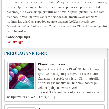
okoli vas in uničuje vse, kar kontaktira! Pogon črvovke ladje vam omogoča,
da se giblje z nemogočo hitrostjo, z miško se premikate po zaslonu. Gibi
povzročajo, da vaše orožje gravitira okoli vas. Suptilni premiki miške vam
omogočajo večji nadzor, kar vam omogoča, da krožite svoje orožje v
majhnih krogih. Časi napadov uganke vzamete koščke sovražnikov.
Odskočite orožje okoli zaslona. Zgradite modre kose XP, če želite nadgraditi
ladjo in orožje.
Kategorije iger
Akcijske igre
PREDLAGANE IGRE
Planeti mehurčkov
Igrajte klasično BREZPLAČNO bubble pop
igro! Ustreli, ujemaj 3 barve in jasne ravni!
Zabavna in sproščujoča igra! Cilj in ustrelil,
da spusti vse mehurčke! Bubble Shooter je
zelo priljubljena zvrst v vseh
državah!Dotaknite se zaslona ali s puščicami
na tipkovnici ali WASD ciljajt [...]