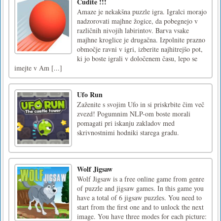
Čudite !!!
Amaze je nekakšna puzzle igra. Igralci morajo
nadzorovati majhne žogice, da pobegnejo v
različnih nivojih labirintov. Barva vsake
majhne kroglice je drugačna. Izpolnite prazno
območje ravni v igri, izberite najhitrejšo pot,
ki jo boste igrali v določenem času, lepo se
imejte v Am [...]
Ufo Run
Zaženite s svojim Ufo in si priskrbite čim več
zvezd! Pogumnim NLP-om boste morali
pomagati pri iskanju zakladov med
skrivnostnimi hodniki starega gradu.
Wolf Jigsaw
Wolf Jigsaw is a free online game from genre
of puzzle and jigsaw games. In this game you
have a total of 6 jigsaw puzzles. You need to
start from the first one and to unlock the next
image. You have three modes for each picture: