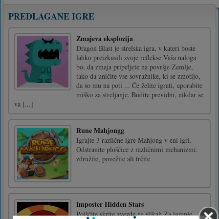
PREDLAGANE IGRE
Zmajeva eksplozija
Dragon Blast je strelska igra, v kateri boste
lahko preizkusili svoje reflekse.Vaša naloga
bo, da zmaja pripeljete na površje Zemlje,
tako da uničite vse sovražnike, ki se zmotijo,
da so mu na poti ... Če želite igrati, uporabite
miško za streljanje. Bodite previdni, nikdar se
va [...]
Rune Mahjongg
Igrajte 3 različne igre Mahjong v eni igri.
Odstranite ploščice z različnimi mehanizmi:
združite, povežite ali trčite.
Imposter Hidden Stars
Poiščite skrite zvezde na slikah.Za igranje