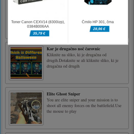
Timber Guy
Pokažite svoje veščine rezanja lesa tako, da
porežete čim več lesa. Morate biti hitri in se
izogibati približevanju vejam! Odkleni nove
like in pridobi medalje. Torej ostrite sekiro, jo
zamahnite tako hitro, kot je dedek!
Kar je drugačno noč čarovnic
Kliknite na sliko, ki je drugačna od
drugih.Dotaknite se ali kliknite sliko, ki je
drugačna od drugih
Elite Ghost Sniper
You are elite sniper and your mission is to
shoot all enemy forces on the battlefield.Use
the mouse to play