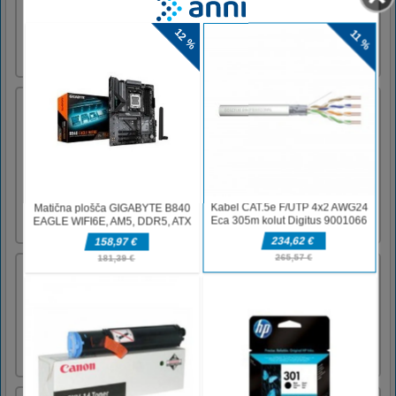
uporabite miško ali tapnite po zaslonu
Jezni boksarji se borijo
Angry Boxers Fight igra je brezplačna spletna
igra in imate 6 slik boksarskih tekem v treh
načinih za enostavno, srednje in trdo igranje.
Izberite enega od načinov igre, ki ste jo
izbrali prej, in začnite igrati. Povlecite in
spustite koščke, da rešite uganko in ustvarite
sliko. [...]
Božične foto razlike 2
Poišči 5 razlik med 2 božičnima
fotografijama.Za igranje te igre uporabite
katero koli kazalno napravo ali zaslon na
dotik