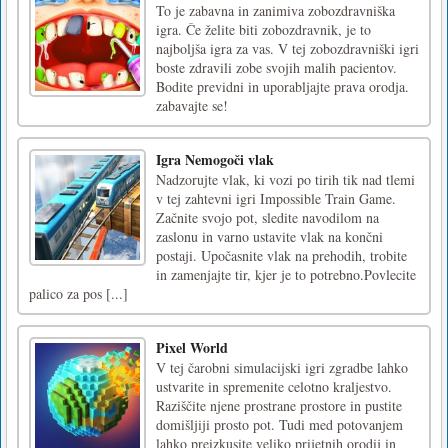
To je zabavna in zanimiva zobozdravniška
igra. Če želite biti zobozdravnik, je to
najboljša igra za vas. V tej zobozdravniški igri
boste zdravili zobe svojih malih pacientov.
Bodite previdni in uporabljajte prava orodja.
zabavajte se!
Igra Nemogoči vlak
Nadzorujte vlak, ki vozi po tirih tik nad tlemi
v tej zahtevni igri Impossible Train Game.
Začnite svojo pot, sledite navodilom na
zaslonu in varno ustavite vlak na končni
postaji. Upočasnite vlak na prehodih, trobite
in zamenjajte tir, kjer je to potrebno.Povlecite
palico za pos [...]
Pixel World
V tej čarobni simulacijski igri zgradbe lahko
ustvarite in spremenite celotno kraljestvo.
Raziščite njene prostrane prostore in pustite
domišljiji prosto pot. Tudi med potovanjem
lahko preizkusite veliko prijetnih orodij in