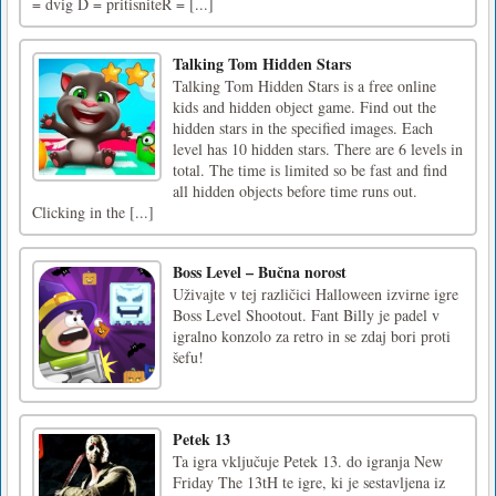
= dvig D = pritisniteR = [...]
Talking Tom Hidden Stars
Talking Tom Hidden Stars is a free online
kids and hidden object game. Find out the
hidden stars in the specified images. Each
level has 10 hidden stars. There are 6 levels in
total. The time is limited so be fast and find
all hidden objects before time runs out.
Clicking in the [...]
Boss Level – Bučna norost
Uživajte v tej različici Halloween izvirne igre
Boss Level Shootout. Fant Billy je padel v
igralno konzolo za retro in se zdaj bori proti
šefu!
Petek 13
Ta igra vključuje Petek 13. do igranja New
Friday The 13tH te igre, ki je sestavljena iz