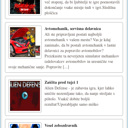
več stopenj, da bi ljubitelji te igre poenostavili
dokončanje vsake misije tudi v igri.Sledilna
ploščica
Avtomehanik, servisna delavnica
Ali ste pripravljeni postati najboljši
avtomehanik v vašem mestu? Vas je kdaj
zanimalo, da bi postali avtomehanik v lastni
delavnici za popravilo avtomobilov?
Preizkusite ta neverjeten simulator mehanikov
izdelovalcev avtomobilov in uresničite vse
svoje mehanične sanje. Popravite [...]
Zaščita pred tujci 1
Alien Defense - je zabavna igra, kjer lahko
uničite nezemljane tako, da nanje streljate s
pištolo. Vsakič dobite boljši
rezultat!Uporabljajte samo miško
Vesel zobozdravnik